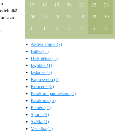
vu
17
18
19
20
21
22
23
s tehnikā.
24
25
26
27
28
29
30
 ar savu
31
1
2
3
4
5
6
!
Aktīva atpūta (7)
Balles (1)
Diskotēkas (1)
Izglītība (1)
Izstādes (1)
Kapu svētki (1)
Koncerts (5)
Pasākumi jauniešiem (1)
Pasākums (5)
Plenērs (1)
Sports (3)
Svētki (1)
Veselība (1)