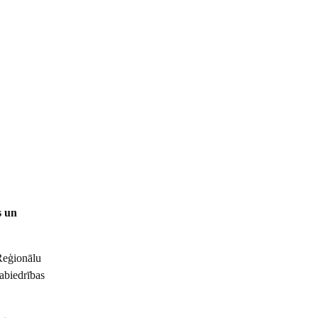
s un
Reģionālu
abiedrības