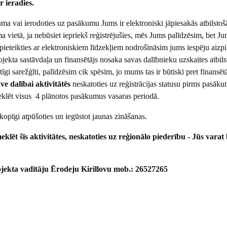
 ieradies.
kuma vai ierodoties uz pasākumu Jums ir elektroniski jāpiesakās atbilstoš
 vietā, ja nebūsiet iepriekš reģistrējušies, mēs Jums palīdzēsim, bet Ju
ieteikties ar elektroniskiem līdzekļiem nodrošināsim jums iespēju aizpi
projekta sastāvdaļa un finansētājs nosaka savas dalībnieku uzskaites atbils
gi sarežģīti, palīdzēsim cik spēsim, jo mums tas ir būtiski pret finansētā
 dalībai aktivitātēs
neskatoties uz reģistrācijas statusu pirms pasāku
eklēt visus 4 plānotos pasākumus vasaras periodā.
kopīgi atpūšoties un iegūstot jaunas zināšanas.
lēt šīs aktivitātes, neskatoties uz reģionālo piederību - Jūs varat
jekta vadītāju Ērodeju Kirillovu mob.: 26527265