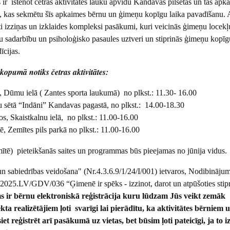
ir īstenot četras aktivitātes lauku apvidū Kandavas pilsētas un tās apkā
kas sekmētu šīs apkaimes bērnu un ģimeņu kopīgu laika pavadīšanu. A
oti izziņas un izklaides kompleksi pasākumi, kuri veicinās ģimeņu locekļ
u sadarbību un psiholoģisko pasaules uztveri un stiprinās ģimeņu kopīg
īcijas.
opumā notiks četras aktivitātes:
, Dūmu ielā ( Zantes sporta laukumā) no plkst.: 11.30- 16.00
 sētā “Indāni” Kandavas pagastā, no plkst.: 14.00-18.30
s, Skaistkalnu ielā, no plkst.: 11.00-16.00
ē, Zemītes pils parkā no plkst.: 11.00-16.00
tē) pieteikšanās saites un programmas būs pieejamas no jūnija vidus.
n sabiedrības veidošana" (Nr.4.3.6.9/1/24/I/001) ietvaros, Nodibināju
 2025.LV/GDV/036 “Ģimenē ir spēks - izzinot, darot un atpūšoties stip
s ir bērnu elektroniskā reģistrācija kuru lūdzam Jūs veikt zemāk
kta realizētājiem ļoti svarīgi lai pierādītu, ka aktivitātes bērniem 
reģistrēt arī pasākumā uz vietas, bet būsim ļoti pateicīgi, ja to iz