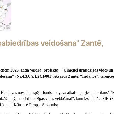
sabiedrības veidošana" Zantē,
imenēm 2025. gada vasarā projekta "Ģimenei draudzīgas vides un
idošana" (Nr.4.3.6.9/1/24/I/001) ietvaros Zantē, “Indānos”, Grenčo
 Kandavas novada iespēju fonds” ieguva atbalstu projektu konkursā “
zēšana ģimenei draudzīgas vides veidošanai”, kuru izsludināja SIF (S
nds) un līdzfinansē Eiropas Savienība