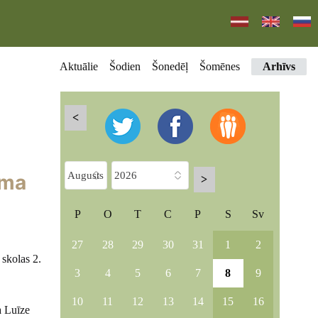
Aktuālie
Šodien
Šonedēļ
Šomēnes
Arhīvs
<
uma
>
P
O
T
C
P
S
Sv
27
28
29
30
31
1
2
skolas 2.
3
4
5
6
7
8
9
10
11
12
13
14
15
16
a Luīze