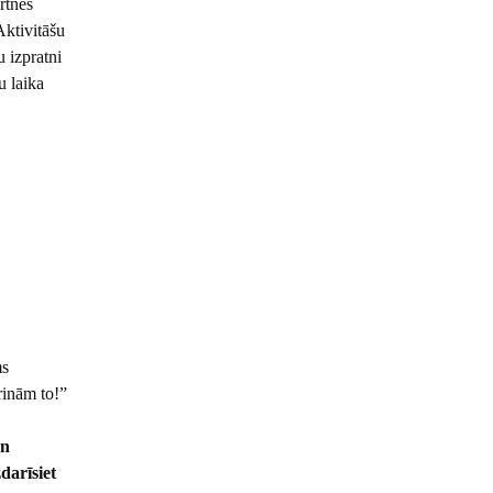
rtnes
ktivitāšu
u izpratni
u laika
ms
rinām to!”
un
darīsiet