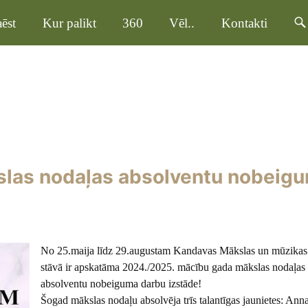
ēst
Kur palikt
360
Vēl..
Kontakti
las nodaļas absolventu nobeig
No 25.maija līdz 29.augustam Kandavas Mākslas un mūzikas 
stāvā ir apskatāma 2024./2025. mācību gada mākslas nodaļas
absolventu nobeiguma darbu izstāde!
Šogad mākslas nodaļu absolvēja trīs talantīgas jaunietes: Ann