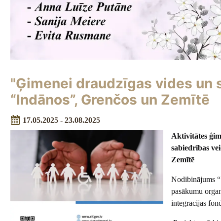
"Ģimenei draudzīgas vides un 
“Indānos”, Grenčos un Zemītē
17.05.2025 - 23.08.2025
Aktivitātes ģ
sabiedrības ve
Zemītē
Nodibinājums “
pasākumu organi
integrācijas fo