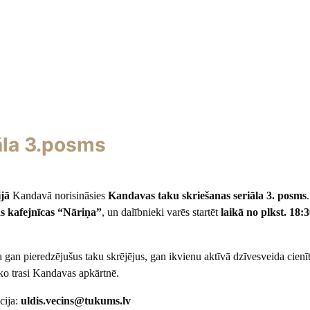
āla 3.posms
ijā
Kandavā norisināsies
Kandavas taku skriešanas seriāla 3. posms
ās kafejnīcas “Nāriņa”
, un dalībnieki varēs startēt
laikā no plkst. 18:3
 gan pieredzējušus taku skrējējus, gan ikvienu aktīvā dzīvesveida cienī
sko trasi Kandavas apkārtnē.
cija:
uldis.vecins@tukums.lv