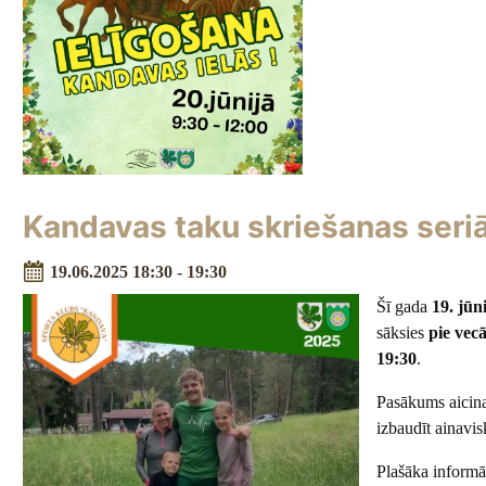
Kandavas taku skriešanas seri
19.06.2025 18:30 - 19:30
Šī gada
19. jūn
sāksies
pie vec
19:30
.
Pasākums aicina
izbaudīt ainavi
Plašāka informā