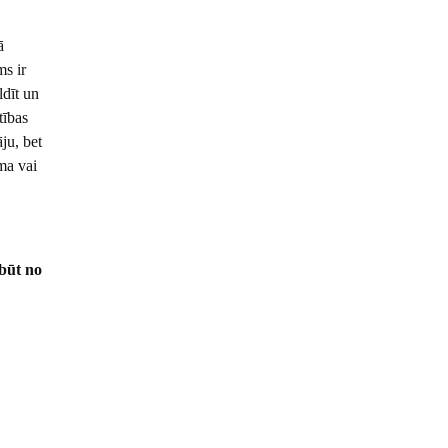
ā
ms ir
ldīt un
tības
ju, bet
ma vai
 būt no