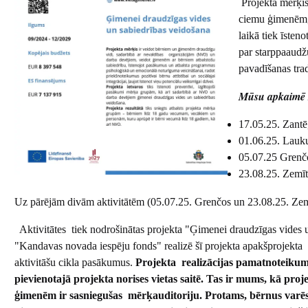
Projekta mērķis 
ciemu ģimenēm, 
laikā tiek īsten
par starppaaudž
pavadīšanas trad
Mūsu apkaimē k
17.05.25. Zantē
01.06.25. Lauku
05.07.25 Grenčo
23.08.25. Zemīt
Uz pārējām divām aktivitātēm (05.07.25. Grenčos un 23.08.25. Zemī
Aktivitātes tiek nodrošinātas projekta "Ģimenei draudzīgas vides u
"Kandavas novada iespēju fonds" realizē šī projekta apakšprojekta
aktivitāšu cikla pasākumus.
Projekta realizācijas pamatnoteikum
pievienotajā projekta norises vietas saitē. Tas ir mums, kā proje
ģimenēm ir sasniegušas mērķauditoriju. Protams, bērnus varēsiet 