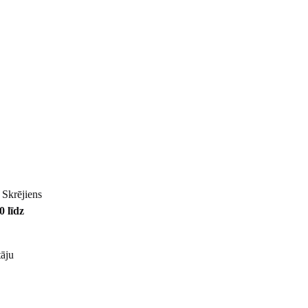
. Skrējiens
0 līdz
tāju