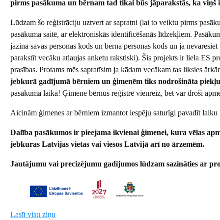
pirms pasākuma un bērnam tad tikai būs jāparakstās, ka viņš ir
Lūdzam šo reģistrāciju uztvert ar sapratni (lai to veiktu pirms pasā
pasākuma saitē, ar elektroniskās identificēšanās līdzekļiem. Pasākuma
jāzina savas personas kods un bērna personas kods un ja nevarēsiet p
parakstīt vecāku atļaujas anketu rakstiski). Šis projekts ir liela ES 
prasības. Protams mēs sapratīsim ja kādam vecākam tas liksies ārkārtī
jebkurā gadījumā bērniem un ģimenēm tiks nodrošināta piekļuve
pasākuma laikā! Ģimene bērnus reģistrē vienreiz, bet var droši apm
Aicinām ģimenes ar bērniem izmantot iespēju saturīgi pavadīt laiku 
Dalība pasākumos ir pieejama ikvienai ģimenei, kura vēlas apmek
jebkuras Latvijas vietas vai viesos Latvijā arī no ārzemēm.
Jautājumu vai precizējumu gadījumos lūdzam sazināties ar pro
Lasīt visu ziņu