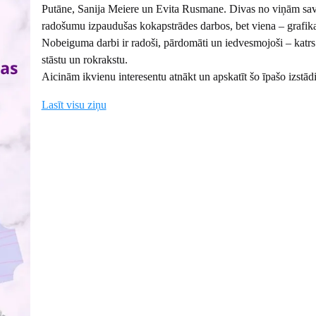
Putāne, Sanija Meiere un Evita Rusmane. Divas no viņām sa
radošumu izpaudušas kokapstrādes darbos, bet viena – grafika
Nobeiguma darbi ir radoši, pārdomāti un iedvesmojoši – katrs
stāstu un rokrakstu.
Aicinām ikvienu interesentu atnākt un apskatīt šo īpašo izstādi
Lasīt visu ziņu