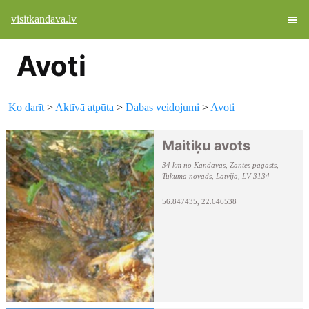
visitkandava.lv
Avoti
Ko darīt
>
Aktīvā atpūta
>
Dabas veidojumi
>
Avoti
Maitiķu avots
34 km no Kandavas, Zantes pagasts,
Tukuma novads, Latvija, LV-3134
56.847435, 22.646538