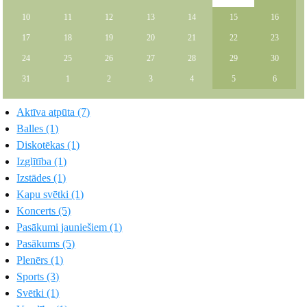
10
11
12
13
14
15
16
17
18
19
20
21
22
23
24
25
26
27
28
29
30
31
1
2
3
4
5
6
Aktīva atpūta (7)
Balles (1)
Diskotēkas (1)
Izglītība (1)
Izstādes (1)
Kapu svētki (1)
Koncerts (5)
Pasākumi jauniešiem (1)
Pasākums (5)
Plenērs (1)
Sports (3)
Svētki (1)