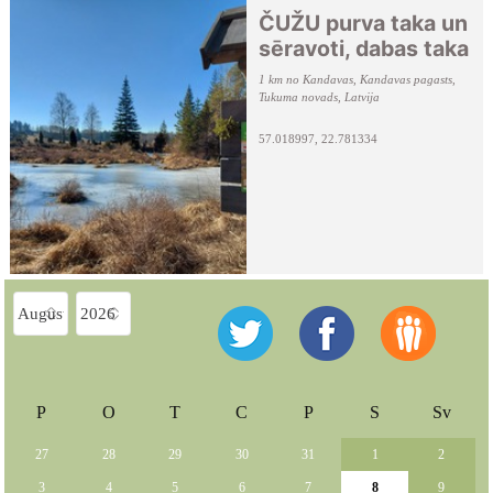
ČUŽU purva taka un
sēravoti, dabas taka
1 km no Kandavas, Kandavas pagasts,
Tukuma novads, Latvija
57.018997, 22.781334
P
O
T
C
P
S
Sv
27
28
29
30
31
1
2
3
4
5
6
7
8
9