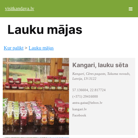
visitkandava.lv
Lauku mājas
Kur palikt
>
Lauku mājas
Kangari, lauku sēta
Kangari, Cēres pagasts, Tukuma novads,
Latvija, LV-3122
57.136604, 22.817724
(+371) 29416000
antra.gaisa@inbox.lv
kangari.lv
Facebook