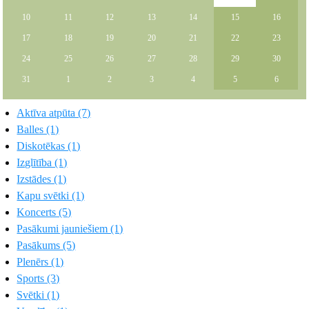
10
11
12
13
14
15
16
17
18
19
20
21
22
23
24
25
26
27
28
29
30
31
1
2
3
4
5
6
Aktīva atpūta (7)
Balles (1)
Diskotēkas (1)
Izglītība (1)
Izstādes (1)
Kapu svētki (1)
Koncerts (5)
Pasākumi jauniešiem (1)
Pasākums (5)
Plenērs (1)
Sports (3)
Svētki (1)