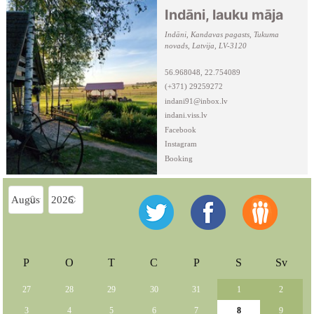
Indāni, lauku māja
Indāni, Kandavas pagasts, Tukuma
novads, Latvija, LV-3120
56.968048, 22.754089
(+371) 29259272
indani91@inbox.lv
indani.viss.lv
Facebook
Instagram
Booking
P
O
T
C
P
S
Sv
27
28
29
30
31
1
2
3
4
5
6
7
8
9