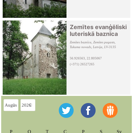
Zemītes evanģēliski
luteriskā baznīca
Zemītes baznīca, Zemītes pagasts,
Tukuma novads, Latvija, LV-3135
56.926563, 22.805067
(+371) 26527265
P
O
T
C
P
S
Sv