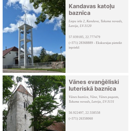
Kandavas katoļu
baznīca
Liepu iela 2, Kandava, Tukuma novads,
Latvija, LV-3120
57.039185, 22.777479
(+371) 28368889 - Ekskursijas pieteikt
iepriekš
Vānes evanģēliski
luteriskā baznīca
Vānes baznīca, Vāne, Vānes pagasts,
Tukuma novads, Latvija, LV-3131
56.922497, 22.558558
(+371) 26358060