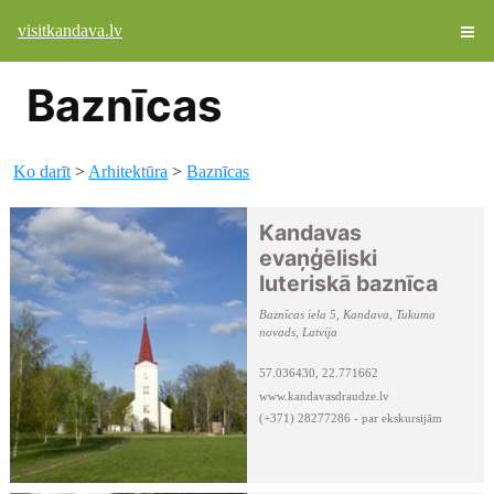
visitkandava.lv
Baznīcas
Ko darīt
>
Arhitektūra
>
Baznīcas
Kandavas
evaņģēliski
luteriskā baznīca
Baznīcas iela 5, Kandava, Tukuma
novads, Latvija
57.036430, 22.771662
www.kandavasdraudze.lv
(+371) 28277286 - par ekskursijām