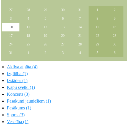
27
28
29
30
31
1
2
3
4
5
6
7
8
9
10
11
12
13
14
15
16
17
18
19
20
21
22
23
24
25
26
27
28
29
30
31
1
2
3
4
5
6
Aktīva atpūta (4)
Izglītība (1)
Izstādes (1)
Kapu svētki (1)
Koncerts (3)
Pasākumi jauniešiem (1)
Pasākums (1)
Sports (3)
Veselība (1)