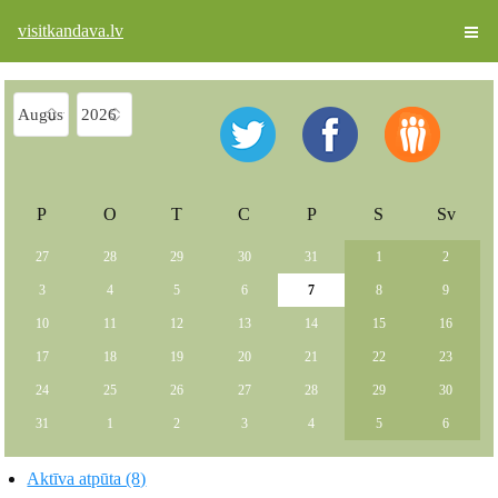
visitkandava.lv
P
O
T
C
P
S
Sv
27
28
29
30
31
1
2
3
4
5
6
7
8
9
10
11
12
13
14
15
16
17
18
19
20
21
22
23
24
25
26
27
28
29
30
31
1
2
3
4
5
6
Aktīva atpūta (8)