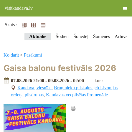
visitkandava.lv
Skats :
Aktuālie
Šodien
Šonedēļ
Šomēnes
Arhīvs
Ko darīt
>
Pasākumi
Gaisa balonu festivāls 2026
07.08.2026 21:00 - 09.08.2026 - 02:00
kur :
Kandava, viesnīca
,
Bruņinieku pilskalns jeb Livonijas
ordeņa pilsdrupas
,
Kandavas vecpilsētas Promenāde