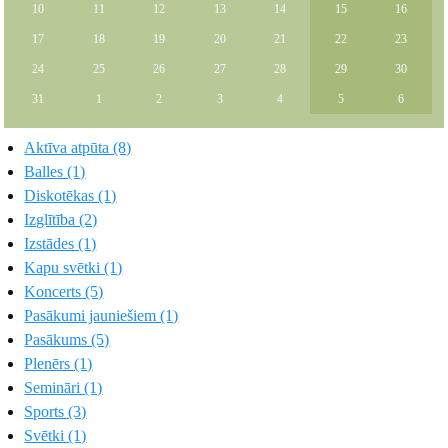
10
11
12
13
14
15
16
17
18
19
20
21
22
23
24
25
26
27
28
29
30
31
1
2
3
4
5
6
Aktīva atpūta (8)
Balles (1)
Diskotēkas (1)
Izglītība (2)
Izstādes (1)
Kapu svētki (1)
Koncerts (5)
Pasākumi jauniešiem (1)
Pasākums (5)
Plenērs (1)
Semināri (1)
Sports (3)
Svētki (1)