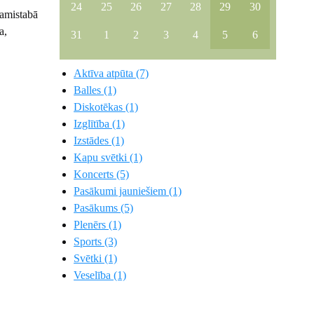
24
25
26
27
28
29
30
ļamistabā
a,
31
1
2
3
4
5
6
Aktīva atpūta (7)
Balles (1)
Diskotēkas (1)
Izglītība (1)
Izstādes (1)
Kapu svētki (1)
Koncerts (5)
Pasākumi jauniešiem (1)
Pasākums (5)
Plenērs (1)
Sports (3)
Svētki (1)
Veselība (1)