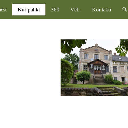
ēst
Kur palikt
360
Vēl..
Kontakti