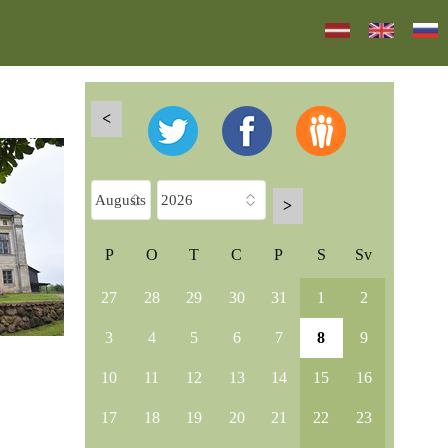
<
>
P
O
T
C
P
S
Sv
27
28
29
30
31
1
2
3
4
5
6
7
8
9
10
11
12
13
14
15
16
17
18
19
20
21
22
23