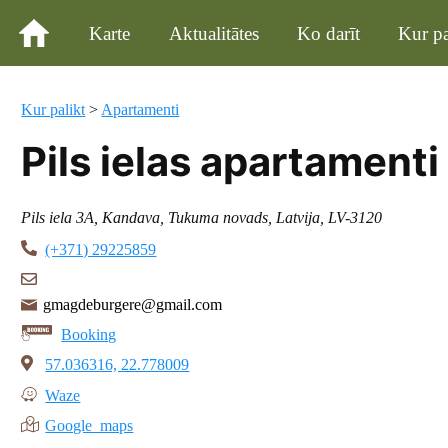
Karte
Aktualitātes
Ko darīt
Kur pa
Kur palikt
>
Apartamenti
Pils ielas apartamenti
Pils iela 3A, Kandava, Tukuma novads, Latvija, LV-3120
(+371) 29225859
gmagdeburgere@gmail.com
Booking
57.036316, 22.778009
Waze
Google maps