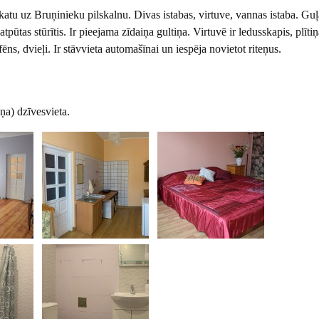
atu uz Bruņinieku pilskalnu. Divas istabas, virtuve, vannas istaba. Gu
pūtas stūrītis. Ir pieejama zīdaiņa gultiņa. Virtuvē ir ledusskapis, plītiņ
ēns, dvieļi. Ir stāvvieta automašīnai un iespēja novietot riteņus.
ņa) dzīvesvieta.