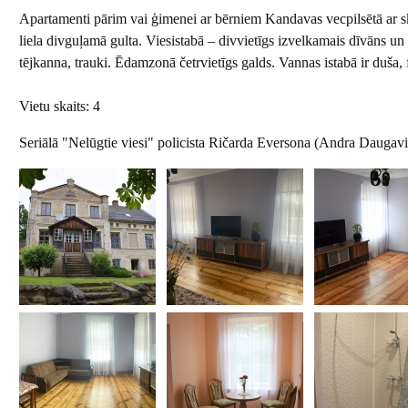
Apartamenti pārim vai ģimenei ar bērniem Kandavas vecpilsētā ar sk
liela divguļamā gulta. Viesistabā – divvietīgs izvelkamais dīvāns un at
tējkanna, trauki. Ēdamzonā četrvietīgs galds. Vannas istabā ir duša, f
Vietu skaits: 4
Seriālā "Nelūgtie viesi" policista Ričarda Eversona (Andra Daugavi