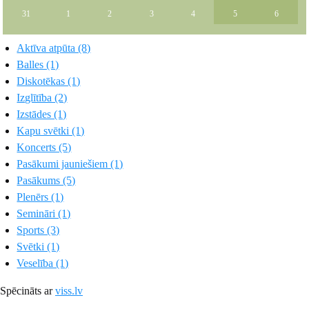
31
1
2
3
4
5
6
Aktīva atpūta (8)
Balles (1)
Diskotēkas (1)
Izglītība (2)
Izstādes (1)
Kapu svētki (1)
Koncerts (5)
Pasākumi jauniešiem (1)
Pasākums (5)
Plenērs (1)
Semināri (1)
Sports (3)
Svētki (1)
Veselība (1)
Spēcināts ar
viss.lv