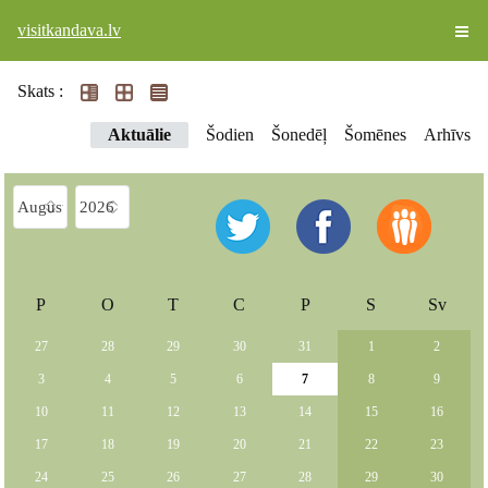
visitkandava.lv
Skats :
Aktuālie
Šodien
Šonedēļ
Šomēnes
Arhīvs
P
O
T
C
P
S
Sv
27
28
29
30
31
1
2
3
4
5
6
7
8
9
10
11
12
13
14
15
16
17
18
19
20
21
22
23
24
25
26
27
28
29
30