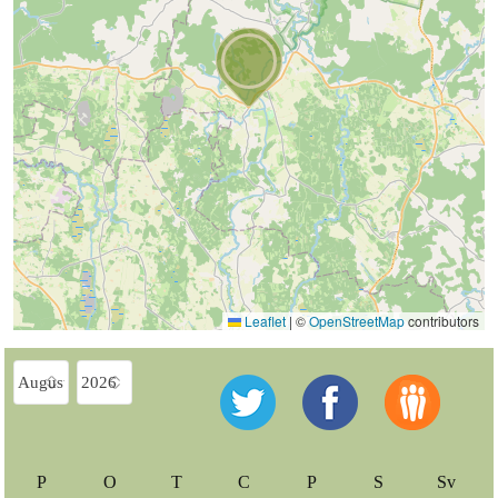
Leaflet
|
©
OpenStreetMap
contributors
P
O
T
C
P
S
Sv