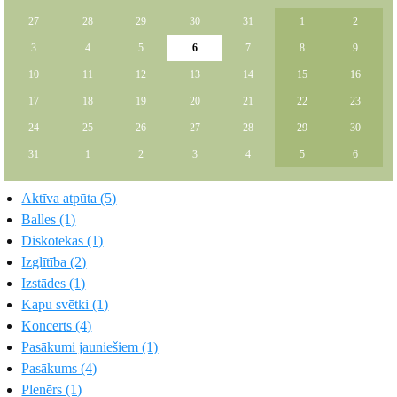
27
28
29
30
31
1
2
3
4
5
6
7
8
9
10
11
12
13
14
15
16
17
18
19
20
21
22
23
24
25
26
27
28
29
30
31
1
2
3
4
5
6
Aktīva atpūta (5)
Balles (1)
Diskotēkas (1)
Izglītība (2)
Izstādes (1)
Kapu svētki (1)
Koncerts (4)
Pasākumi jauniešiem (1)
Pasākums (4)
Plenērs (1)