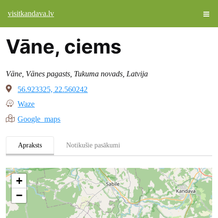
visitkandava.lv
Vāne, ciems
Vāne, Vānes pagasts, Tukuma novads, Latvija
56.923325, 22.560242
Waze
Google maps
Apraksts
Notikušie pasākumi
+
−