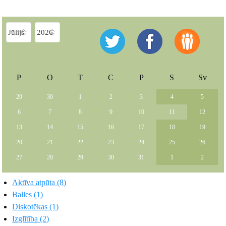
P
O
T
C
P
S
Sv
29
30
1
2
3
4
5
6
7
8
9
10
11
12
13
14
15
16
17
18
19
20
21
22
23
24
25
26
27
28
29
30
31
1
2
Aktīva atpūta (8)
Balles (1)
Diskotēkas (1)
Izglītība (2)