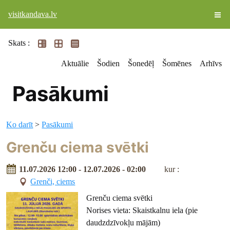
visitkandava.lv
Skats :
Aktuālie
Šodien
Šonedēļ
Šomēnes
Arhīvs
Pasākumi
Ko darīt
>
Pasākumi
Grenču ciema svētki
11.07.2026 12:00 - 12.07.2026 - 02:00
kur :
Grenči, ciems
Grenču ciema svētki
Norises vieta: Skaistkalnu iela (pie
daudzdzīvokļu mājām)