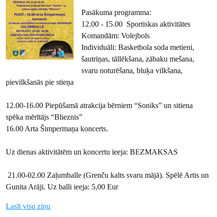
Pasākuma programma:
12.00 - 15.00 Sportiskas aktivitātes
Komandām: Volejbols
Individuāli: Basketbola soda metieni,
šautriņas, tāllēkšana, zābaku mešana,
svaru noturēšana, bluķa vilkšana,
pievilkšanās pie stieņa
12.00-16.00 Piepūšamā atrakcija bērniem “Soniks” un sitiena
spēka mērītājs “Blieznis”
16.00 Arta Šimpermaņa koncerts.
Uz dienas aktivitātēm un koncertu ieeja: BEZMAKSAS
21.00-02.00 Zaļumballe (Grenču kalts svaru mājā). Spēlē Artis un
Gunita Arāji. Uz balli ieeja: 5,00 Eur
Lasīt visu ziņu