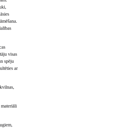
uki,
nāsies
krāmēšana.
dalības
cas
tāju visas
un spēju
ltēties ar
kvilnas,
 materiāli
augiem,