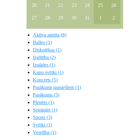
20
21
22
23
24
25
26
27
28
29
30
31
1
2
Aktīva atpūta (8)
Balles (1)
Diskotēkas (1)
Izglītība (2)
Izstādes (1)
Kapu svētki (1)
Koncerts (5)
Pasākumi jauniešiem (1)
Pasākums (5)
Plenērs (1)
Semināri (1)
Sports (3)
Svētki (1)
Veselība (1)