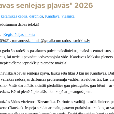
vas senlejas pļavās" 2026
keramikas ceplis, darbnīca
,
Kandava, viesnīca
radošumam dabas ielokā!
it:
Reģistrācijas anketa
369421, romanovska.linda@gmail.com radosaismirklis.lv
o gadu šis radošais pasākums pulcē māksliniekus, mākslas entuziastus, 
nus, lai nedēļu pavadītu iedvesmojošā vidē. Kandavas Mākslas plenērs i
nepieciešama iepriekšēja pieredze mākslā!
ainaviskā Abavas senlejas pļavā, lauku sētā tikai 3 km no Kandavas. Dal
s vairākās radošajās darbnīcās profesionāļu vadībā, izvēloties tās, kas vi
mo. Visās darbnīcās aicināti piedalīties gan pieaugušie, gan bērni – ar 
redzes. Bērni plenērā piedalās tikai kopā ar pieaugušajiem.
anizēts šādos virzienos:
Keramika
. Darbnīcas vadītāja - māksliniece, p
erte (Bauska). Iespēja strādāt ar mālu, gatavot praktiskus traukus, ar va
pamatzināšanas svēpētās keramikas arodā. Darbi tiks veidoti brīvi ar ro