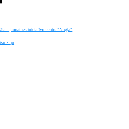
lais jaunatnes iniciatīvu centrs "Nagla"
visu ziņu