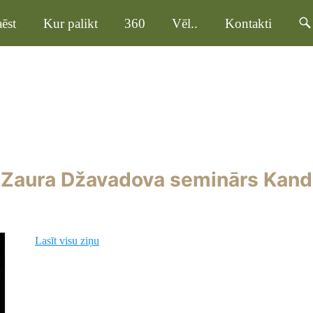
ēst
Kur palikt
360
Vēl..
Kontakti
a Zaura Džavadova seminārs Kan
Lasīt visu ziņu