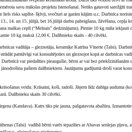
mērota savu mākslas projektu īstenošanai. Netiks gatavoti sarežģīti tra
r liels risks saplīst- šķīvji, svečturi ar garām kājām u.c. Darbnīca norisi
3., 14. un 15. jūlijā, bet 16.jūlijā darbu pabeigšana, žāvēšana, cepļa 
āšana malkas ceplī (“Melnais” dedzinājums). Pirmie 10 kg māla iekļauti 
kamie 10 kg maksā 12,00 €. Dalībnieku skaits - 40 cilvēki.
arbnīcas vadītāja – gleznotāja, keramiķe Katrīna Vīnerte (Talsi). Darbnī
 strādāt patstāvīgi vai konsultējoties un gleznojot kopā ar darbnīcas vadī
 Darbnīcā var piedalīties pieaugušie, bērni ar vai bez priekšzināšanām 
li jānodrošina pašiem dalībniekiem. Jautājumu gadījumā droši varat konsu
rāsošanas veidu. Krāsaini, koši, radoši. Jāņem līdz dabīga auduma (ko
karā. Dalībnieku skaits 30 cilvēki.
rgena (Kandava). Katrs tiks pie jauna, pašgatavota abažūra. Izmantotie
ithenas (Talsi) vadībā bērni varēs iepazīties ar Abavas senlejas pļavu, 
zīmēšanas, gleznošanas piederumus.