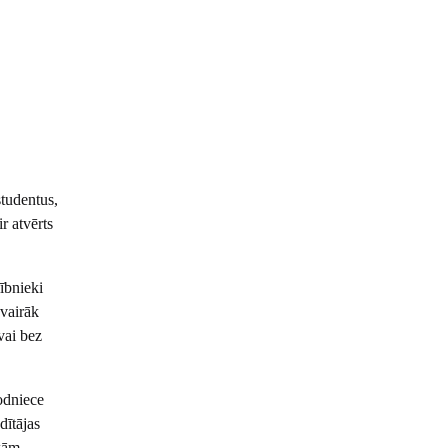
studentus,
r atvērts
ībnieki
svairāk
vai bez
odniece
dītājas
kām.