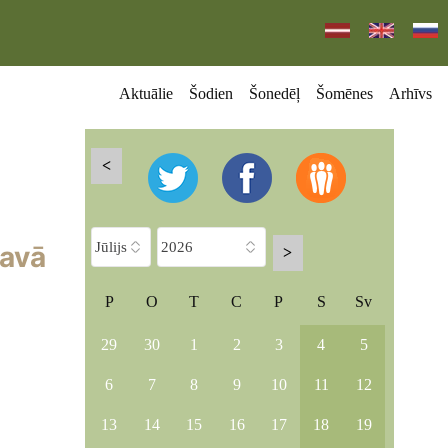
Aktuālie
Šodien
Šonedēļ
Šomēnes
Arhīvs
<
davā
>
P
O
T
C
P
S
Sv
29
30
1
2
3
4
5
6
7
8
9
10
11
12
13
14
15
16
17
18
19