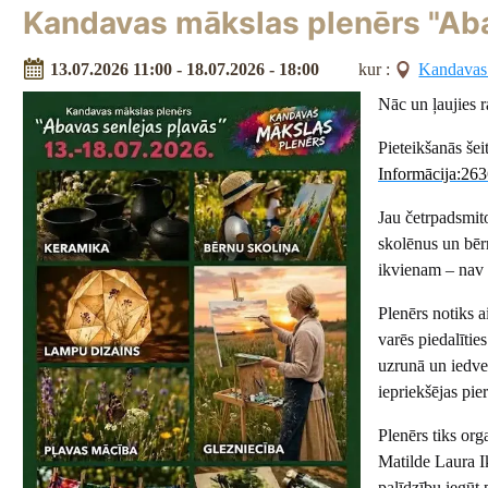
Kandavas mākslas plenērs "Aba
13.07.2026 11:00 - 18.07.2026 - 18:00
kur :
Kandavas 
Nāc un ļaujies 
Pieteikšanās še
Informācija:26
Jau četrpadsmit
skolēnus un bēr
ikvienam – nav 
Plenērs notiks 
varēs piedalītie
uzrunā un iedves
iepriekšējas pie
Plenērs tiks org
Matilde Laura Ik
palīdzību iegūt 