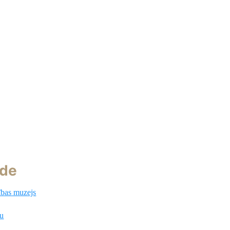
āde
ības muzejs
ņu