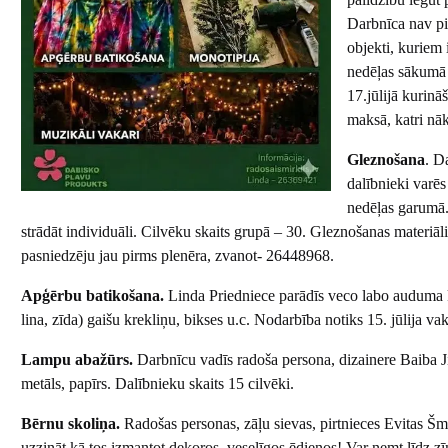
Darbnīca nav pie
objekti, kuriem i
nedēļas sākumā 1
17.jūlijā kurin
maksā, katri nā
Gleznošana
. D
dalībnieki varēs
nedēļas garumā.
strādāt individuāli. Cilvēku skaits grupā – 30. Gleznošanas materiā
pasniedzēju jau pirms plenēra, zvanot- 26448968.
Apģērbu batikošana.
Linda Priedniece parādīs veco labo auduma k
lina, zīda) gaišu krekliņu, bikses u.c. Nodarbība notiks 15. jūlija va
Lampu abažūrs.
Darbnīcu vadīs radoša persona, dizainere Baiba Ji
metāls, papīrs. Dalībnieku skaits 15 cilvēki.
Bērnu skoliņa.
Radošas personas, zāļu sievas, pirtnieces Evitas Šm
uzzināt kā tos izmantot dekoros, veselīgos ēdienos! Var ņemt līdz 