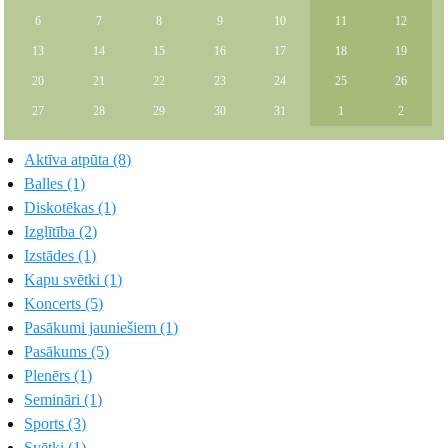
6
7
8
9
10
11
12
13
14
15
16
17
18
19
20
21
22
23
24
25
26
27
28
29
30
31
1
2
Aktīva atpūta (8)
Balles (1)
Diskotēkas (1)
Izglītība (2)
Izstādes (1)
Kapu svētki (1)
Koncerts (5)
Pasākumi jauniešiem (1)
Pasākums (5)
Plenērs (1)
Semināri (1)
Sports (3)
Svētki (1)