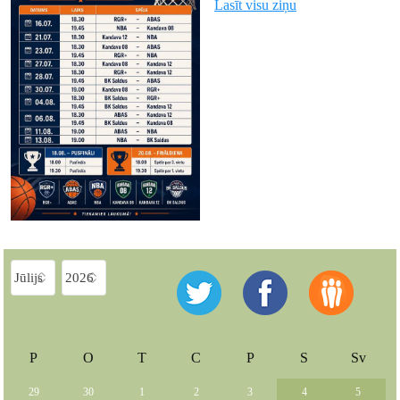
Lasīt visu ziņu
P
O
T
C
P
S
Sv
29
30
1
2
3
4
5