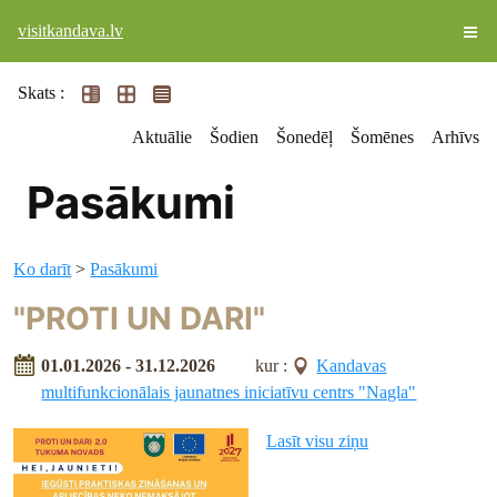
visitkandava.lv
Skats :
Aktuālie
Šodien
Šonedēļ
Šomēnes
Arhīvs
Pasākumi
Ko darīt
>
Pasākumi
"PROTI UN DARI"
01.01.2026 - 31.12.2026
kur :
Kandavas
multifunkcionālais jaunatnes iniciatīvu centrs "Nagla"
Lasīt visu ziņu