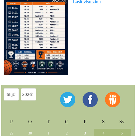
Lasīt visu ziņu
P
O
T
C
P
S
Sv
29
30
1
2
3
4
5