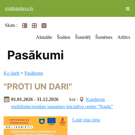
visitkandava.lv
Skats :
Aktuālie
Šodien
Šonedēļ
Šomēnes
Arhīvs
Pasākumi
Ko darīt
>
Pasākumi
"PROTI UN DARI"
01.01.2026 - 31.12.2026
kur :
Kandavas
multifunkcionālais jaunatnes iniciatīvu centrs "Nagla"
Lasīt visu ziņu