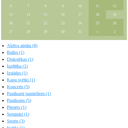
6
7
8
9
10
11
12
13
14
15
16
17
18
19
20
21
22
23
24
25
26
27
28
29
30
31
1
2
Aktīva atpūta (8)
Balles (1)
Diskotēkas (1)
Izglītība (2)
Izstādes (1)
Kapu svētki (1)
Koncerts (5)
Pasākumi jauniešiem (1)
Pasākums (5)
Plenērs (1)
Semināri (1)
Sports (3)
Svētki (1)