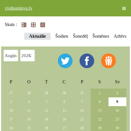
visitkandava.lv
Skats :
Aktuālie
Šodien
Šonedēļ
Šomēnes
Arhīvs
P
O
T
C
P
S
Sv
27
28
29
30
31
1
2
3
4
5
6
7
8
9
10
11
12
13
14
15
16
17
18
19
20
21
22
23
24
25
26
27
28
29
30