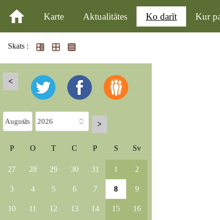
Karte
Aktualitātes
Ko darīt
Kur pa
Skats :
<
>
P
O
T
C
P
S
Sv
27
28
29
30
31
1
2
3
4
5
6
7
8
9
10
11
12
13
14
15
16