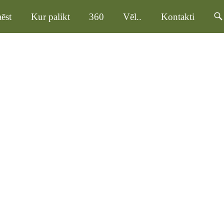
ēst
Kur palikt
360
Vēl..
Kontakti