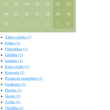
17
18
19
20
21
22
23
24
25
26
27
28
29
30
31
1
2
3
4
5
6
Aktīva atpūta (7)
Balles (1)
Diskotēkas (1)
Izglītība (1)
Izstādes (1)
Kapu svētki (1)
Koncerts (5)
Pasākumi jauniešiem (1)
Pasākums (5)
Plenērs (1)
Sports (3)
Svētki (1)
Veselība (1)