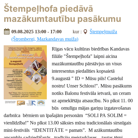
Štempeļhofa piedāvā
mazākumtautību pasākumu
09.08.2025 13:00 - 17:00
kur :
Štempeļmuiža
(Štrombergi, Mazkandavas muiža)
Rīgas vācu kultūras biedrības Kandavas
filiāle "Štempeļhofa" laipni aicina
mazākumtautību pārstāvjus un visus
interesentus piedalīties kopsaietā
9.augustā " ID = Mūsu pils! Castelul
nostru! Unser Schloss!". Mūsu pasākums
notiks Balonu festivāla ietvarā, un ceram
uz apmeklētāju atsaucību. No plkst 11. 00
būs omulīgu mājas gariņu izgatavošanas
darbnīca bērniem un īpašajām personām “SOLI PA SOLIM =
vienlīdzība!” No plkst 13.00 sāksies mūsu tradicionālais sirsnīgais
mini-festivāls “IDENTITĀTE = pamats”. M azākumtautību
ansambļu sadziedāšanās, tradīciju meistarklases , tautas tērpi,