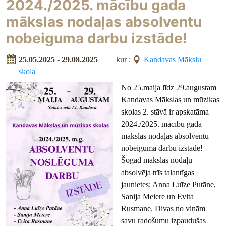
2024./2025. mācību gada
mākslas nodaļas absolventu
nobeiguma darbu izstāde!
25.05.2025 - 29.08.2025
kur :
Kandavas Mākslu
skola
No 25.maija līdz 29.augustam
Kandavas Mākslas un mūzikas
skolas 2. stāvā ir apskatāma
2024./2025. mācību gada
mākslas nodaļas absolventu
nobeiguma darbu izstāde!
Šogad mākslas nodaļu
absolvēja trīs talantīgas
jaunietes: Anna Luīze Putāne,
Sanija Meiere un Evita
Rusmane. Divas no viņām
savu radošumu izpaudušas