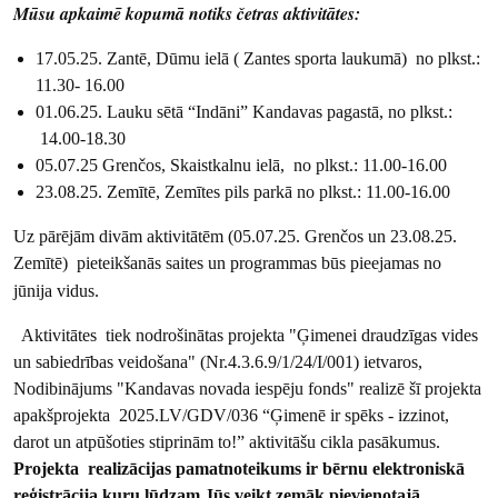
Mūsu apkaimē kopumā notiks četras aktivitātes:
17.05.25. Zantē, Dūmu ielā ( Zantes sporta laukumā) no plkst.:
11.30- 16.00
01.06.25. Lauku sētā “Indāni” Kandavas pagastā, no plkst.:
14.00-18.30
05.07.25 Grenčos, Skaistkalnu ielā, no plkst.: 11.00-16.00
23.08.25. Zemītē, Zemītes pils parkā no plkst.: 11.00-16.00
Uz pārējām divām aktivitātēm (05.07.25. Grenčos un 23.08.25.
Zemītē) pieteikšanās saites un programmas būs pieejamas no
jūnija vidus.
Aktivitātes tiek nodrošinātas projekta "Ģimenei draudzīgas vides
un sabiedrības veidošana" (Nr.4.3.6.9/1/24/I/001) ietvaros,
Nodibinājums "Kandavas novada iespēju fonds" realizē šī projekta
apakšprojekta 2025.LV/GDV/036 “Ģimenē ir spēks - izzinot,
darot un atpūšoties stiprinām to!” aktivitāšu cikla pasākumus.
Projekta realizācijas pamatnoteikums ir bērnu elektroniskā
reģistrācija kuru lūdzam Jūs veikt zemāk pievienotajā