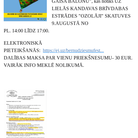
GAISA BALONU", kas notiks UZ
LIELĀS KANDAVAS BRĪVDABAS
ESTRĀDES "OZOLĀJI" SKATUVES
9.AUGUSTĀ NO
PL. 14:00 LĪDZ 17:00.
ELEKTRONISKĀ
PIETEIKŠANĀS:
https://ej.uz/bernudziesmufest...
DALĪBAS MAKSA PAR VIENU PRIEKŠNESUMU- 30 EUR.
VAIRĀK INFO MEKLĒ NOLIKUMĀ.