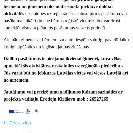
bērniem un ģimenēm tiks nodrošināta piekļuve dalībai
aktivitātēs
neskatoties uz reģistrācijas statusu pirms pasākuma vai
pasākuma laikā! Ģimene bērnus reģistrē vienreiz, bet var droši
apmeklēt visus 4 plānotos pasākumus vasaras periodā.
Aicinām ģimenes ar bērniem izmantot iespēju saturīgi pavadīt laiku
kopīgi atpūšoties un iegūstot jaunas zināšanas.
Dalība pasākumos ir pieejama ikvienai ģimenei, kura vēlas
apmeklēt šīs aktivitātes, neskatoties uz reģionālo piederību -
Jūs varat būt no jebkuras Latvijas vietas vai viesos Latvijā arī
no ārzemēm.
Jautājumu vai precizējumu gadījumos lūdzam sazināties ar
projekta vadītāju Ērodeju Kirillovu mob.: 26527265
Lasīt visu ziņu