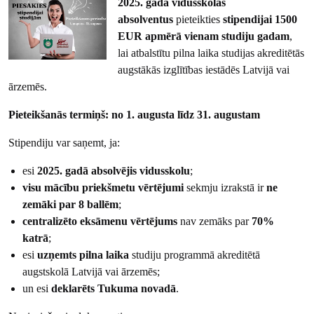
2025. gada vidusskolas
absolventus
pieteikties
stipendijai 1500
EUR apmērā vienam studiju gadam
,
lai atbalstītu pilna laika studijas akreditētās
augstākās izglītības iestādēs Latvijā vai
ārzemēs.
Pieteikšanās termiņš: no 1. augusta līdz 31. augustam
Stipendiju var saņemt, ja:
esi
2025. gadā absolvējis vidusskolu
;
visu mācību priekšmetu vērtējumi
sekmju izrakstā ir
ne
zemāki par 8 ballēm
;
centralizēto eksāmenu vērtējums
nav zemāks par
70%
katrā
;
esi
uzņemts pilna laika
studiju programmā akreditētā
augstskolā Latvijā vai ārzemēs;
un esi
deklarēts Tukuma novadā
.