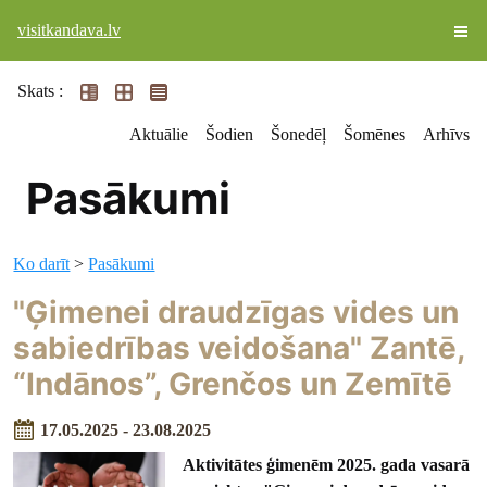
visitkandava.lv
Skats :
Aktuālie
Šodien
Šonedēļ
Šomēnes
Arhīvs
Pasākumi
Ko darīt
>
Pasākumi
"Ģimenei draudzīgas vides un
sabiedrības veidošana" Zantē,
“Indānos”, Grenčos un Zemītē
17.05.2025 - 23.08.2025
Aktivitātes ģimenēm 2025. gada vasarā