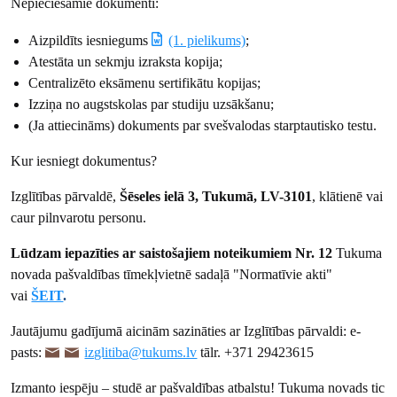
Nepieciešamie dokumenti:
Aizpildīts iesniegums
(1. pielikums)
;
Atestāta un sekmju izraksta kopija;
Centralizēto eksāmenu sertifikātu kopijas;
Izziņa no augstskolas par studiju uzsākšanu;
(Ja attiecināms) dokuments par svešvalodas starptautisko testu.
Kur iesniegt dokumentus?
Izglītības pārvaldē,
Šēseles ielā 3, Tukumā, LV-3101
, klātienē vai
caur pilnvarotu personu.
Lūdzam iepazīties ar saistošajiem noteikumiem Nr. 12
Tukuma
novada pašvaldības tīmekļvietnē sadaļā "Normatīvie akti"
vai
ŠEIT
.
Jautājumu gadījumā aicinām sazināties ar Izglītības pārvaldi: e-
pasts:
izglitiba@tukums.lv
tālr. +371 29423615
Izmanto iespēju – studē ar pašvaldības atbalstu! Tukuma novads tic