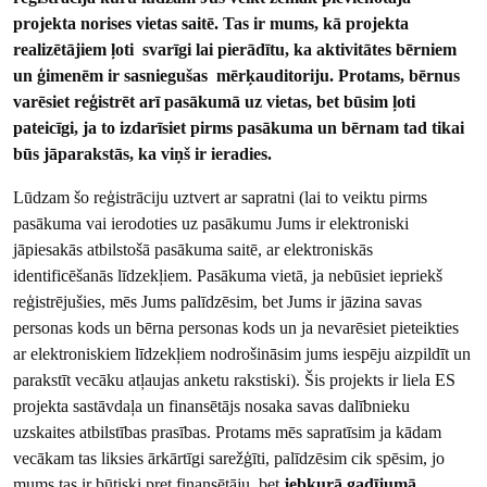
projekta norises vietas saitē. Tas ir mums, kā projekta
realizētājiem ļoti svarīgi lai pierādītu, ka aktivitātes bērniem
un ģimenēm ir sasniegušas mērķauditoriju. Protams, bērnus
varēsiet reģistrēt arī pasākumā uz vietas, bet būsim ļoti
pateicīgi, ja to izdarīsiet pirms pasākuma un bērnam tad tikai
būs jāparakstās, ka viņš ir ieradies.
Lūdzam šo reģistrāciju uztvert ar sapratni (lai to veiktu pirms
pasākuma vai ierodoties uz pasākumu Jums ir elektroniski
jāpiesakās atbilstošā pasākuma saitē, ar elektroniskās
identificēšanās līdzekļiem. Pasākuma vietā, ja nebūsiet iepriekš
reģistrējušies, mēs Jums palīdzēsim, bet Jums ir jāzina savas
personas kods un bērna personas kods un ja nevarēsiet pieteikties
ar elektroniskiem līdzekļiem nodrošināsim jums iespēju aizpildīt un
parakstīt vecāku atļaujas anketu rakstiski). Šis projekts ir liela ES
projekta sastāvdaļa un finansētājs nosaka savas dalībnieku
uzskaites atbilstības prasības. Protams mēs sapratīsim ja kādam
vecākam tas liksies ārkārtīgi sarežģīti, palīdzēsim cik spēsim, jo
mums tas ir būtiski pret finansētāju, bet
jebkurā gadījumā