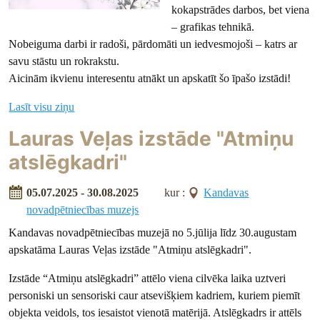
kokapstrādes darbos, bet viena
– grafikas tehnikā.
Nobeiguma darbi ir radoši, pārdomāti un iedvesmojoši – katrs ar
savu stāstu un rokrakstu.
Aicinām ikvienu interesentu atnākt un apskatīt šo īpašo izstādi!
Lasīt visu ziņu
Lauras Veļas izstāde "Atmiņu
atslēgkadri"
05.07.2025 - 30.08.2025
kur :
Kandavas
novadpētniecības muzejs
Kandavas novadpētniecības muzejā no 5.jūlija līdz 30.augustam
apskatāma Lauras Veļas izstāde "Atmiņu atslēgkadri".
Izstāde “Atmiņu atslēgkadri” attēlo viena cilvēka laika uztveri
personiski un sensoriski caur atsevišķiem kadriem, kuriem piemīt
objekta veidols, tos iesaistot vienotā matērijā. Atslēgkadrs ir attēls