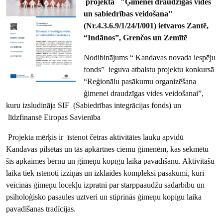
projekta "Ģimenei draudzīgas vides
un sabiedrības veidošana"
(Nr.4.3.6.9/1/24/I/001) ietvaros Zantē,
“Indānos”, Grenčos un Zemītē
Nodibinājums “ Kandavas novada iespēju
fonds” ieguva atbalstu projektu konkursā
“Reģionālu pasākumu organizēšana
ģimenei draudzīgas vides veidošanai”,
kuru izsludināja SIF (Sabiedrības integrācijas fonds) un
līdzfinansē Eiropas Savienība
Projekta mērķis ir īstenot četras aktivitātes lauku apvidū
Kandavas pilsētas un tās apkārtnes ciemu ģimenēm, kas sekmētu
šīs apkaimes bērnu un ģimeņu kopīgu laika pavadīšanu. Aktivitāšu
laikā tiek īstenoti izziņas un izklaides kompleksi pasākumi, kuri
veicinās ģimeņu locekļu izpratni par starppaaudžu sadarbību un
psiholoģisko pasaules uztveri un stiprinās ģimeņu kopīgu laika
pavadīšanas tradīcijas.