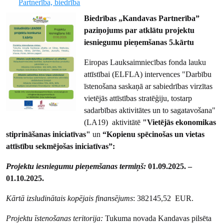
Partnerība, biedrība
Biedrības „Kandavas Partnerība”
paziņojums par atklātu projektu
iesniegumu pieņemšanas 5.kārtu
Eiropas Lauksaimniecības fonda lauku
attīstībai (ELFLA) intervences "Darbību
īstenošana saskaņā ar sabiedrības virzītas
vietējās attīstības stratēģiju, tostarp
sadarbības aktivitātes un to sagatavošana"
(LA19) aktivitātē
"Vietējās ekonomikas
stiprināšanas iniciatīvas"
un
“Kopienu spēcinošas un vietas
attīstību sekmējošas iniciatīvas”:
Projektu iesniegumu pieņemšanas termiņš:
01.09.2025. –
01.10.2025.
Kārtā izsludinātais kopējais finansējums
: 382145,52 EUR.
Projektu īstenošanas teritorija:
Tukuma novada Kandavas pilsēta