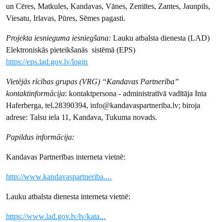
un Cēres, Matkules, Kandavas, Vānes, Zemītes, Zantes, Jaunpils,
Viesatu, Irlavas, Pūres, Sēmes pagasti.
Projekta iesnieguma iesniegšana:
Lauku atbalsta dienesta (LAD)
Elektroniskās pieteikšanās sistēmā (EPS)
https://eps.lad.gov.lv/login
Vietējās rīcības grupas (VRG) “Kandavas Partnerība”
kontaktinformācija
: kontaktpersona - administratīvā vadītāja Inta
Haferberga, tel.28390394, info@kandavaspartneriba.lv; biroja
adrese: Talsu iela 11, Kandava, Tukuma novads.
Papildus informācija:
Kandavas Partnerības interneta vietnē:
http://www.kandavaspartneriba....
Lauku atbalsta dienesta interneta vietnē:
https://www.lad.gov.lv/lv/kata...