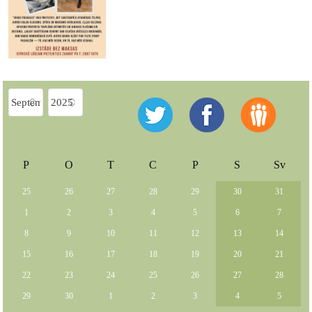
P
O
T
C
P
S
Sv
25
26
27
28
29
30
31
1
2
3
4
5
6
7
8
9
10
11
12
13
14
15
16
17
18
19
20
21
22
23
24
25
26
27
28
29
30
1
2
3
4
5