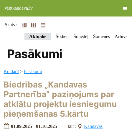
visitkandava.lv
Skats :
Aktuālie
Šodien
Šonedēļ
Šomēnes
Arhīvs
Pasākumi
Ko darīt
>
Pasākumi
Biedrības „Kandavas
Partnerība” paziņojums par
atklātu projektu iesniegumu
pieņemšanas 5.kārtu
01.09.2025 - 01.10.2025
kur :
Kandavas