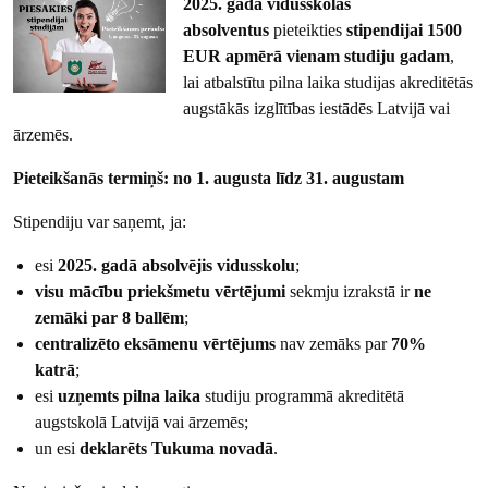
2025. gada vidusskolas
absolventus
pieteikties
stipendijai 1500
EUR apmērā vienam studiju gadam
,
lai atbalstītu pilna laika studijas akreditētās
augstākās izglītības iestādēs Latvijā vai
ārzemēs.
Pieteikšanās termiņš: no 1. augusta līdz 31. augustam
Stipendiju var saņemt, ja:
esi
2025. gadā absolvējis vidusskolu
;
visu mācību priekšmetu vērtējumi
sekmju izrakstā ir
ne
zemāki par 8 ballēm
;
centralizēto eksāmenu vērtējums
nav zemāks par
70%
katrā
;
esi
uzņemts pilna laika
studiju programmā akreditētā
augstskolā Latvijā vai ārzemēs;
un esi
deklarēts Tukuma novadā
.