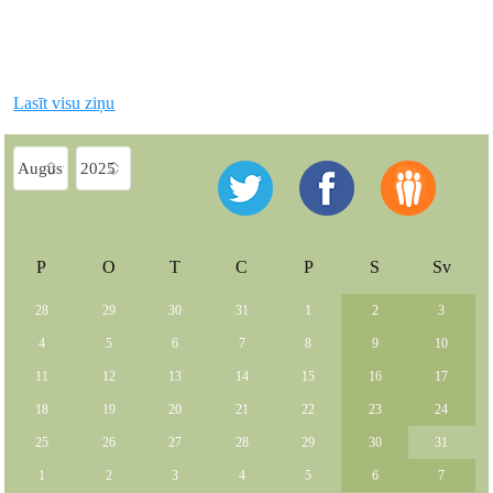
Lasīt visu ziņu
P
O
T
C
P
S
Sv
28
29
30
31
1
2
3
4
5
6
7
8
9
10
11
12
13
14
15
16
17
18
19
20
21
22
23
24
25
26
27
28
29
30
31
1
2
3
4
5
6
7