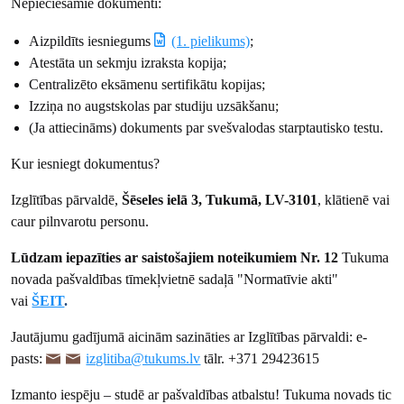
Nepieciešamie dokumenti:
Aizpildīts iesniegums
(1. pielikums)
;
Atestāta un sekmju izraksta kopija;
Centralizēto eksāmenu sertifikātu kopijas;
Izziņa no augstskolas par studiju uzsākšanu;
(Ja attiecināms) dokuments par svešvalodas starptautisko testu.
Kur iesniegt dokumentus?
Izglītības pārvaldē,
Šēseles ielā 3, Tukumā, LV-3101
, klātienē vai
caur pilnvarotu personu.
Lūdzam iepazīties ar saistošajiem noteikumiem Nr. 12
Tukuma
novada pašvaldības tīmekļvietnē sadaļā "Normatīvie akti"
vai
ŠEIT
.
Jautājumu gadījumā aicinām sazināties ar Izglītības pārvaldi: e-
pasts:
izglitiba@tukums.lv
tālr. +371 29423615
Izmanto iespēju – studē ar pašvaldības atbalstu! Tukuma novads tic