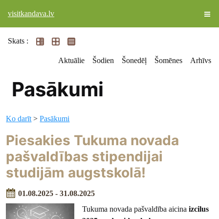
visitkandava.lv
Skats :
Aktuālie
Šodien
Šonedēļ
Šomēnes
Arhīvs
Pasākumi
Ko darīt
>
Pasākumi
Piesakies Tukuma novada
pašvaldības stipendijai
studijām augstskolā!
01.08.2025 - 31.08.2025
Tukuma novada pašvaldība aicina
izcilus