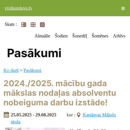
visitkandava.lv
Skats :
Aktuālie
Šodien
Šonedēļ
Šomēnes
Arhīvs
Pasākumi
Ko darīt
>
Pasākumi
2024./2025. mācību gada
mākslas nodaļas absolventu
nobeiguma darbu izstāde!
25.05.2025 - 29.08.2025
kur :
Kandavas Mākslu
skola