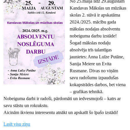
No 25.maija līdz 29.augustam
Kandavas Mākslas un mūzikas
skolas 2. stāvā ir apskatāma
2024./2025. mācību gada
mākslas nodaļas absolventu
nobeiguma darbu izstāde!
Šogad mākslas nodaļu
absolvēja trīs talantīgas
jaunietes: Anna Luīze Putāne,
Sanija Meiere un Evita
Rusmane. Divas no viņām
savu radošumu izpaudušas
kokapstrādes darbos, bet viena
– grafikas tehnikā.
Nobeiguma darbi ir radoši, pārdomāti un iedvesmojoši – katrs ar
savu stāstu un rokrakstu.
Aicinām ikvienu interesentu atnākt un apskatīt šo īpašo izstādi!
Lasīt visu ziņu