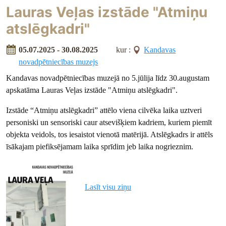
Lauras Veļas izstāde "Atmiņu
atslēgkadri"
05.07.2025 - 30.08.2025
kur :
Kandavas
novadpētniecības muzejs
Kandavas novadpētniecības muzejā no 5.jūlija līdz 30.augustam
apskatāma Lauras Veļas izstāde "Atmiņu atslēgkadri".
Izstāde “Atmiņu atslēgkadri” attēlo viena cilvēka laika uztveri
personiski un sensoriski caur atsevišķiem kadriem, kuriem piemīt
objekta veidols, tos iesaistot vienotā matērijā. Atslēgkadrs ir attēls
īsākajam piefiksējamam laika sprīdim jeb laika nogrieznim.
Lasīt visu ziņu