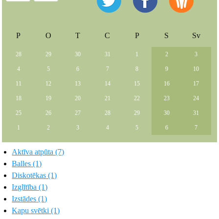
P
O
T
C
P
S
Sv
28
29
30
31
1
2
3
4
5
6
7
8
9
10
11
12
13
14
15
16
17
18
19
20
21
22
23
24
25
26
27
28
29
30
31
1
2
3
4
5
6
7
Aktīva atpūta (7)
Balles (1)
Diskotēkas (1)
Izglītība (1)
Izstādes (1)
Kapu svētki (1)