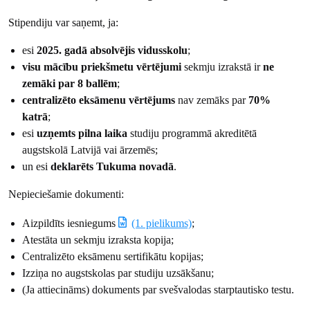
Stipendiju var saņemt, ja:
esi
2025. gadā absolvējis vidusskolu
;
visu mācību priekšmetu vērtējumi
sekmju izrakstā ir
ne
zemāki par 8 ballēm
;
centralizēto eksāmenu vērtējums
nav zemāks par
70%
katrā
;
esi
uzņemts pilna laika
studiju programmā akreditētā
augstskolā Latvijā vai ārzemēs;
un esi
deklarēts Tukuma novadā
.
Nepieciešamie dokumenti:
Aizpildīts iesniegums
(1. pielikums)
;
Atestāta un sekmju izraksta kopija;
Centralizēto eksāmenu sertifikātu kopijas;
Izziņa no augstskolas par studiju uzsākšanu;
(Ja attiecināms) dokuments par svešvalodas starptautisko testu.