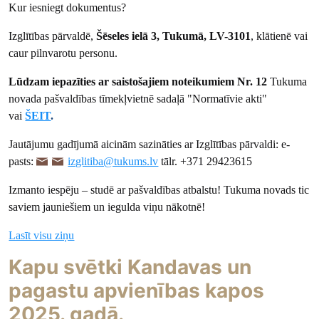
Kur iesniegt dokumentus?
Izglītības pārvaldē,
Šēseles ielā 3, Tukumā, LV-3101
, klātienē vai
caur pilnvarotu personu.
Lūdzam iepazīties ar saistošajiem noteikumiem Nr. 12
Tukuma
novada pašvaldības tīmekļvietnē sadaļā "Normatīvie akti"
vai
ŠEIT
.
Jautājumu gadījumā aicinām sazināties ar Izglītības pārvaldi: e-
pasts:
izglitiba@tukums.lv
tālr. +371 29423615
Izmanto iespēju – studē ar pašvaldības atbalstu! Tukuma novads tic
saviem jauniešiem un iegulda viņu nākotnē!
Lasīt visu ziņu
Kapu svētki Kandavas un
pagastu apvienības kapos
2025. gadā.