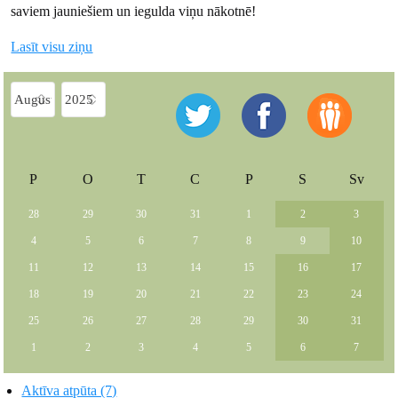
saviem jauniešiem un iegulda viņu nākotnē!
Lasīt visu ziņu
P
O
T
C
P
S
Sv
28
29
30
31
1
2
3
4
5
6
7
8
9
10
11
12
13
14
15
16
17
18
19
20
21
22
23
24
25
26
27
28
29
30
31
1
2
3
4
5
6
7
Aktīva atpūta (7)