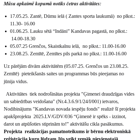
Mūsu apkaimē kopumā notiks četras aktivitātes:
17.05.25. Zantē, Dūmu ielā ( Zantes sporta laukumā) no plkst.:
11.30- 16.00
01.06.25. Lauku sētā “Indāni” Kandavas pagastā, no plkst.:
14.00-18.30
05.07.25 Grenčos, Skaistkalnu ielā, no plkst.: 11.00-16.00
23.08.25. Zemītē, Zemītes pils parkā no plkst.: 11.00-16.00
Uz pārējām divām aktivitātēm (05.07.25. Grenčos un 23.08.25.
Zemītē) pieteikšanās saites un programmas būs pieejamas no
jūnija vidus.
Aktivitātes tiek nodrošinātas projekta "Ģimenei draudzīgas vides
un sabiedrības veidošana" (Nr.4.3.6.9/1/24/I/001) ietvaros,
Nodibinājums "Kandavas novada iespēju fonds" realizē šī projekta
apakšprojekta 2025.LV/GDV/036 “Ģimenē ir spēks - izzinot,
darot un atpūšoties stiprinām to!” aktivitāšu cikla pasākumus.
Projekta realizācijas pamatnoteikums ir bērnu elektroniskā
reģistrācija kuru lūdzam Jūs veikt zemāk pievienotajā