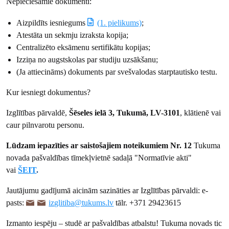
Nepieciešamie dokumenti:
Aizpildīts iesniegums
(1. pielikums)
;
Atestāta un sekmju izraksta kopija;
Centralizēto eksāmenu sertifikātu kopijas;
Izziņa no augstskolas par studiju uzsākšanu;
(Ja attiecināms) dokuments par svešvalodas starptautisko testu.
Kur iesniegt dokumentus?
Izglītības pārvaldē,
Šēseles ielā 3, Tukumā, LV-3101
, klātienē vai
caur pilnvarotu personu.
Lūdzam iepazīties ar saistošajiem noteikumiem Nr. 12
Tukuma
novada pašvaldības tīmekļvietnē sadaļā "Normatīvie akti"
vai
ŠEIT
.
Jautājumu gadījumā aicinām sazināties ar Izglītības pārvaldi: e-
pasts:
izglitiba@tukums.lv
tālr. +371 29423615
Izmanto iespēju – studē ar pašvaldības atbalstu! Tukuma novads tic