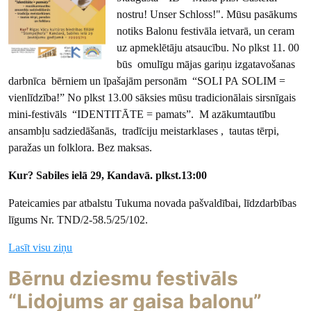
nostru! Unser Schloss!". Mūsu pasākums
notiks Balonu festivāla ietvarā, un ceram
uz apmeklētāju atsaucību. No plkst 11. 00
būs omulīgu mājas gariņu izgatavošanas
darbnīca bērniem un īpašajām personām “SOLI PA SOLIM =
vienlīdzība!” No plkst 13.00 sāksies mūsu tradicionālais sirsnīgais
mini-festivāls “IDENTITĀTE = pamats”. M azākumtautību
ansambļu sadziedāšanās, tradīciju meistarklases , tautas tērpi,
paražas un folklora. Bez maksas.
Kur? Sabiles ielā 29, Kandavā. plkst.13:00
Pateicamies par atbalstu Tukuma novada pašvaldībai, līdzdarbības
līgums Nr. TND/2-58.5/25/102.
Lasīt visu ziņu
Bērnu dziesmu festivāls
“Lidojums ar gaisa balonu”