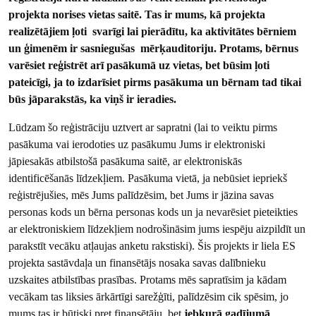
projekta norises vietas saitē. Tas ir mums, kā projekta
realizētājiem ļoti svarīgi lai pierādītu, ka aktivitātes bērniem
un ģimenēm ir sasniegušas mērķauditoriju. Protams, bērnus
varēsiet reģistrēt arī pasākumā uz vietas, bet būsim ļoti
pateicīgi, ja to izdarīsiet pirms pasākuma un bērnam tad tikai
būs jāparakstās, ka viņš ir ieradies.
Lūdzam šo reģistrāciju uztvert ar sapratni (lai to veiktu pirms
pasākuma vai ierodoties uz pasākumu Jums ir elektroniski
jāpiesakās atbilstošā pasākuma saitē, ar elektroniskās
identificēšanās līdzekļiem. Pasākuma vietā, ja nebūsiet iepriekš
reģistrējušies, mēs Jums palīdzēsim, bet Jums ir jāzina savas
personas kods un bērna personas kods un ja nevarēsiet pieteikties
ar elektroniskiem līdzekļiem nodrošināsim jums iespēju aizpildīt un
parakstīt vecāku atļaujas anketu rakstiski). Šis projekts ir liela ES
projekta sastāvdaļa un finansētājs nosaka savas dalībnieku
uzskaites atbilstības prasības. Protams mēs sapratīsim ja kādam
vecākam tas liksies ārkārtīgi sarežģīti, palīdzēsim cik spēsim, jo
mums tas ir būtiski pret finansētāju, bet
jebkurā gadījumā