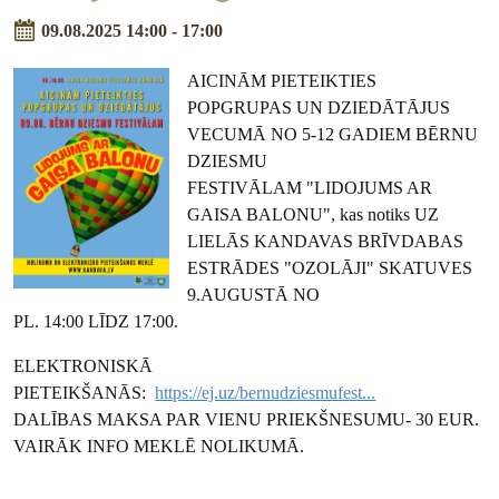
09.08.2025 14:00 - 17:00
AICINĀM PIETEIKTIES
POPGRUPAS UN DZIEDĀTĀJUS
VECUMĀ NO 5-12 GADIEM BĒRNU
DZIESMU
FESTIVĀLAM "LIDOJUMS AR
GAISA BALONU", kas notiks UZ
LIELĀS KANDAVAS BRĪVDABAS
ESTRĀDES "OZOLĀJI" SKATUVES
9.AUGUSTĀ NO
PL. 14:00 LĪDZ 17:00.
ELEKTRONISKĀ
PIETEIKŠANĀS:
https://ej.uz/bernudziesmufest...
DALĪBAS MAKSA PAR VIENU PRIEKŠNESUMU- 30 EUR.
VAIRĀK INFO MEKLĒ NOLIKUMĀ.