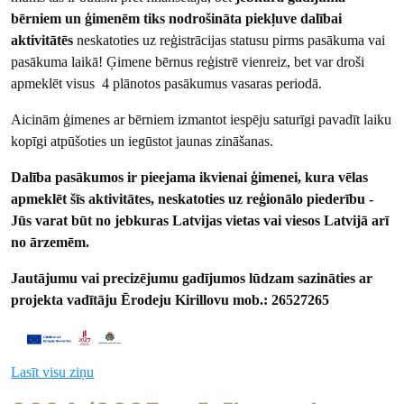
bērniem un ģimenēm tiks nodrošināta piekļuve dalībai
aktivitātēs
neskatoties uz reģistrācijas statusu pirms pasākuma vai
pasākuma laikā! Ģimene bērnus reģistrē vienreiz, bet var droši
apmeklēt visus 4 plānotos pasākumus vasaras periodā.
Aicinām ģimenes ar bērniem izmantot iespēju saturīgi pavadīt laiku
kopīgi atpūšoties un iegūstot jaunas zināšanas.
Dalība pasākumos ir pieejama ikvienai ģimenei, kura vēlas
apmeklēt šīs aktivitātes, neskatoties uz reģionālo piederību -
Jūs varat būt no jebkuras Latvijas vietas vai viesos Latvijā arī
no ārzemēm.
Jautājumu vai precizējumu gadījumos lūdzam sazināties ar
projekta vadītāju Ērodeju Kirillovu mob.: 26527265
Lasīt visu ziņu