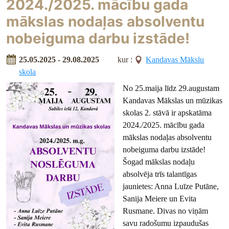
2024./2025. mācību gada
mākslas nodaļas absolventu
nobeiguma darbu izstāde!
25.05.2025 - 29.08.2025
kur :
Kandavas Mākslu
skola
No 25.maija līdz 29.augustam
Kandavas Mākslas un mūzikas
skolas 2. stāvā ir apskatāma
2024./2025. mācību gada
mākslas nodaļas absolventu
nobeiguma darbu izstāde!
Šogad mākslas nodaļu
absolvēja trīs talantīgas
jaunietes: Anna Luīze Putāne,
Sanija Meiere un Evita
Rusmane. Divas no viņām
savu radošumu izpaudušas