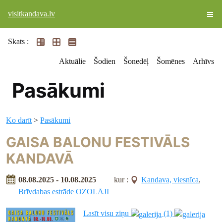
visitkandava.lv
Skats :
Aktuālie
Šodien
Šonedēļ
Šomēnes
Arhīvs
Pasākumi
Ko darīt
>
Pasākumi
GAISA BALONU FESTIVĀLS
KANDAVĀ
08.08.2025 - 10.08.2025
kur :
Kandava, viesnīca
,
Brīvdabas estrāde OZOLĀJI
Lasīt visu ziņu
(1)