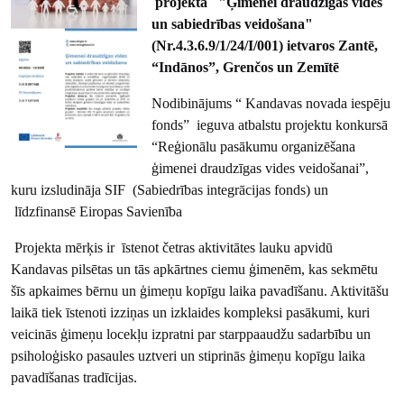
projekta "Ģimenei draudzīgas vides
un sabiedrības veidošana"
(Nr.4.3.6.9/1/24/I/001) ietvaros Zantē,
“Indānos”, Grenčos un Zemītē
Nodibinājums “ Kandavas novada iespēju
fonds” ieguva atbalstu projektu konkursā
“Reģionālu pasākumu organizēšana
ģimenei draudzīgas vides veidošanai”,
kuru izsludināja SIF (Sabiedrības integrācijas fonds) un
līdzfinansē Eiropas Savienība
Projekta mērķis ir īstenot četras aktivitātes lauku apvidū
Kandavas pilsētas un tās apkārtnes ciemu ģimenēm, kas sekmētu
šīs apkaimes bērnu un ģimeņu kopīgu laika pavadīšanu. Aktivitāšu
laikā tiek īstenoti izziņas un izklaides kompleksi pasākumi, kuri
veicinās ģimeņu locekļu izpratni par starppaaudžu sadarbību un
psiholoģisko pasaules uztveri un stiprinās ģimeņu kopīgu laika
pavadīšanas tradīcijas.