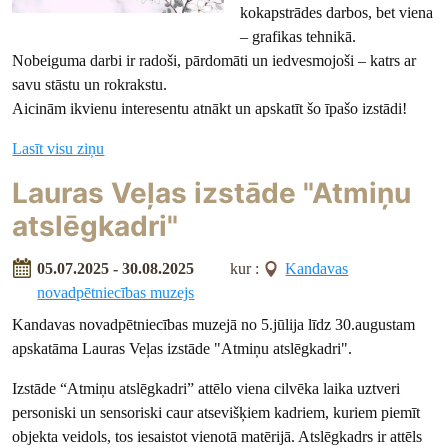
kokapstrādes darbos, bet viena
– grafikas tehnikā.
Nobeiguma darbi ir radoši, pārdomāti un iedvesmojoši – katrs ar
savu stāstu un rokrakstu.
Aicinām ikvienu interesentu atnākt un apskatīt šo īpašo izstādi!
Lasīt visu ziņu
Lauras Veļas izstāde "Atmiņu
atslēgkadri"
05.07.2025 - 30.08.2025
kur :
Kandavas
novadpētniecības muzejs
Kandavas novadpētniecības muzejā no 5.jūlija līdz 30.augustam
apskatāma Lauras Veļas izstāde "Atmiņu atslēgkadri".
Izstāde “Atmiņu atslēgkadri” attēlo viena cilvēka laika uztveri
personiski un sensoriski caur atsevišķiem kadriem, kuriem piemīt
objekta veidols, tos iesaistot vienotā matērijā. Atslēgkadrs ir attēls