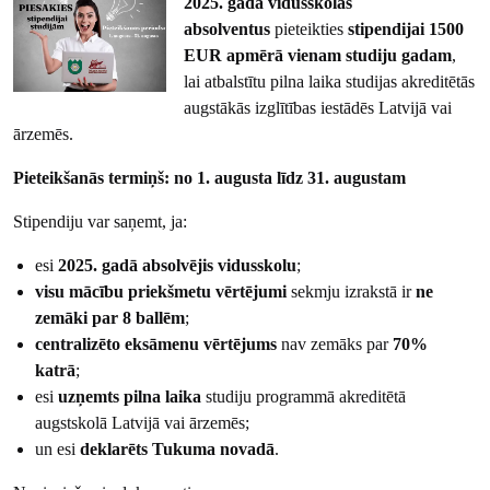
2025. gada vidusskolas
absolventus
pieteikties
stipendijai 1500
EUR apmērā vienam studiju gadam
,
lai atbalstītu pilna laika studijas akreditētās
augstākās izglītības iestādēs Latvijā vai
ārzemēs.
Pieteikšanās termiņš: no 1. augusta līdz 31. augustam
Stipendiju var saņemt, ja:
esi
2025. gadā absolvējis vidusskolu
;
visu mācību priekšmetu vērtējumi
sekmju izrakstā ir
ne
zemāki par 8 ballēm
;
centralizēto eksāmenu vērtējums
nav zemāks par
70%
katrā
;
esi
uzņemts pilna laika
studiju programmā akreditētā
augstskolā Latvijā vai ārzemēs;
un esi
deklarēts Tukuma novadā
.