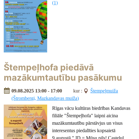
(1)
Štempeļhofa piedāvā
mazākumtautību pasākumu
09.08.2025 13:00 - 17:00
kur :
Štempeļmuiža
(Štrombergi, Mazkandavas muiža)
Rīgas vācu kultūras biedrības Kandavas
filiāle "Štempeļhofa" laipni aicina
mazākumtautību pārstāvjus un visus
interesentus piedalīties kopsaietā
9.augustā " ID = Mūsu pils! Castelul