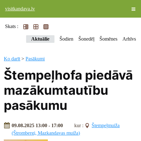
visitkandava.lv
Skats :
Aktuālie
Šodien
Šonedēļ
Šomēnes
Arhīvs
Ko darīt
>
Pasākumi
Štempeļhofa piedāvā
mazākumtautību
pasākumu
09.08.2025 13:00 - 17:00
kur :
Štempeļmuiža
(Štrombergi, Mazkandavas muiža)