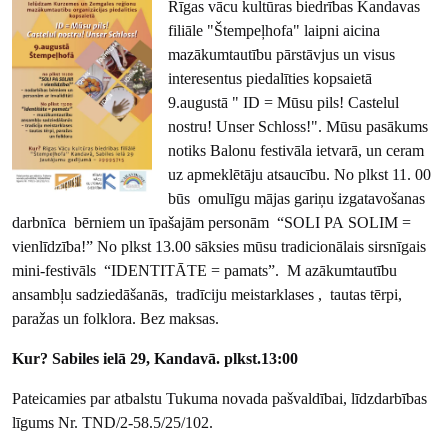
Rīgas vācu kultūras biedrības Kandavas
filiāle "Štempeļhofa" laipni aicina
mazākumtautību pārstāvjus un visus
interesentus piedalīties kopsaietā
9.augustā " ID = Mūsu pils! Castelul
nostru! Unser Schloss!". Mūsu pasākums
notiks Balonu festivāla ietvarā, un ceram
uz apmeklētāju atsaucību. No plkst 11. 00
būs omulīgu mājas gariņu izgatavošanas
darbnīca bērniem un īpašajām personām “SOLI PA SOLIM =
vienlīdzība!” No plkst 13.00 sāksies mūsu tradicionālais sirsnīgais
mini-festivāls “IDENTITĀTE = pamats”. M azākumtautību
ansambļu sadziedāšanās, tradīciju meistarklases , tautas tērpi,
paražas un folklora. Bez maksas.
Kur? Sabiles ielā 29, Kandavā. plkst.13:00
Pateicamies par atbalstu Tukuma novada pašvaldībai, līdzdarbības
līgums Nr. TND/2-58.5/25/102.