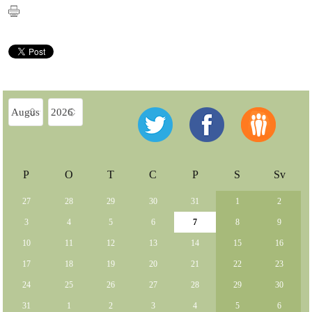
P
O
T
C
P
S
Sv
27
28
29
30
31
1
2
3
4
5
6
7
8
9
10
11
12
13
14
15
16
17
18
19
20
21
22
23
24
25
26
27
28
29
30
31
1
2
3
4
5
6