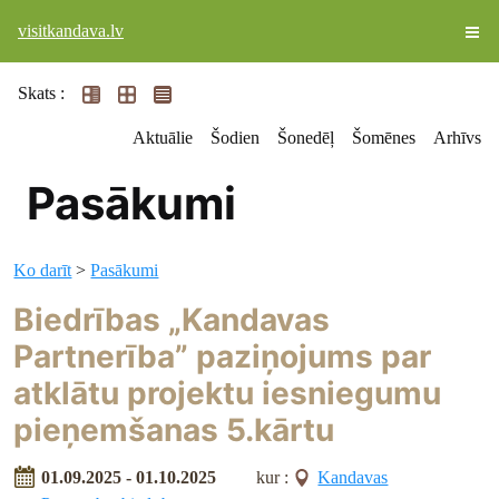
visitkandava.lv
Skats :
Aktuālie
Šodien
Šonedēļ
Šomēnes
Arhīvs
Pasākumi
Ko darīt
>
Pasākumi
Biedrības „Kandavas
Partnerība” paziņojums par
atklātu projektu iesniegumu
pieņemšanas 5.kārtu
01.09.2025 - 01.10.2025
kur :
Kandavas