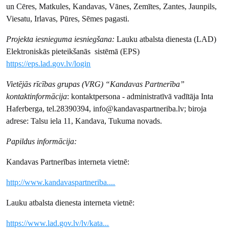
un Cēres, Matkules, Kandavas, Vānes, Zemītes, Zantes, Jaunpils,
Viesatu, Irlavas, Pūres, Sēmes pagasti.
Projekta iesnieguma iesniegšana:
Lauku atbalsta dienesta (LAD)
Elektroniskās pieteikšanās sistēmā (EPS)
https://eps.lad.gov.lv/login
Vietējās rīcības grupas (VRG) “Kandavas Partnerība”
kontaktinformācija
: kontaktpersona - administratīvā vadītāja Inta
Haferberga, tel.28390394, info@kandavaspartneriba.lv; biroja
adrese: Talsu iela 11, Kandava, Tukuma novads.
Papildus informācija:
Kandavas Partnerības interneta vietnē:
http://www.kandavaspartneriba....
Lauku atbalsta dienesta interneta vietnē:
https://www.lad.gov.lv/lv/kata...