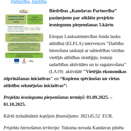
Partnerība, biedrība
Biedrības „Kandavas Partnerība”
paziņojums par atklātu projektu
iesniegumu pieņemšanas 5.kārtu
Eiropas Lauksaimniecības fonda lauku
attīstībai (ELFLA) intervences "Darbību
īstenošana saskaņā ar sabiedrības virzītas
vietējās attīstības stratēģiju, tostarp
sadarbības aktivitātes un to sagatavošana"
(LA19) aktivitātē
"Vietējās ekonomikas
stiprināšanas iniciatīvas"
un
“Kopienu spēcinošas un vietas
attīstību sekmējošas iniciatīvas”:
Projektu iesniegumu pieņemšanas termiņš:
01.09.2025. –
01.10.2025.
Kārtā izsludinātais kopējais finansējums
: 382145,52 EUR.
Projektu īstenošanas teritorija:
Tukuma novada Kandavas pilsēta