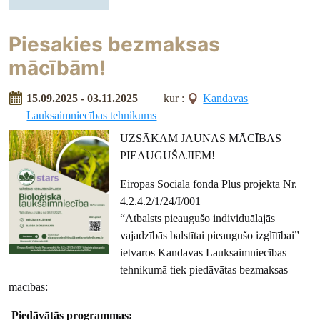
Piesakies bezmaksas
mācībām!
15.09.2025 - 03.11.2025
kur :
Kandavas
Lauksaimniecības tehnikums
UZSĀKAM JAUNAS MĀCĪBAS
PIEAUGUŠAJIEM!
Eiropas Sociālā fonda Plus projekta Nr.
4.2.4.2/1/24/I/001
“Atbalsts pieaugušo individuālajās
vajadzībās balstītai pieaugušo izglītībai”
ietvaros Kandavas Lauksaimniecības
tehnikumā tiek piedāvātas bezmaksas
mācības:
Piedāvātās programmas: