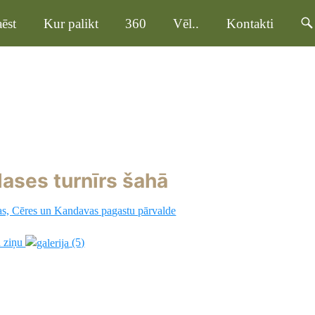
ēst
Kur palikt
360
Vēl..
Kontakti
ases turnīrs šahā
as, Cēres un Kandavas pagastu pārvalde
u ziņu
(5)