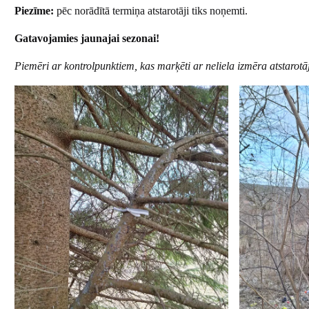
Piezīme:
pēc norādītā termiņa atstarotāji tiks noņemti.
Gatavojamies jaunajai sezonai!
Piemēri ar kontrolpunktiem, kas marķēti ar neliela izmēra atstarotā