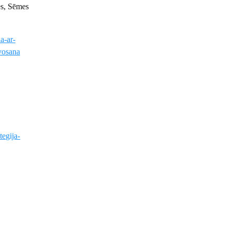
es, Sēmes
a-ar-
avosana
tegija-