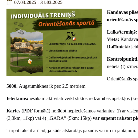
07.03.2025 - 31.03.2025
Kandavas pilsē
orientēšanās s
Laiks/termiņš
Vieta:
Kandavas 
Dalībnieki:
jebk
Kontrolpunkti,
neliela (!) izmēr
Orientēšanās sp
5000.
Augstumlīknes ik pēc 2,5 metriem.
Ieteikums:
iesakām aktivitāti veikt sliktos redzamības apstākļos (krē
Kartes
(
PDF
formātā) norādot nepieciešamos variantus:
1)
ar visie
(3,3km; 11kp) vai
4)
„GARĀ” (5km; 15kp)
var saņemt rakstot
p
Turpat rakstīt arī tad, ja kāds atstarotājs pazudis vai ir citi jautājumi.