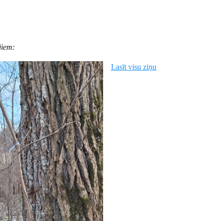
jiem:
Lasīt visu ziņu