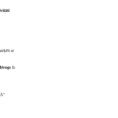
vitāti
arķēti ar
ērogs 1:
JĀ”