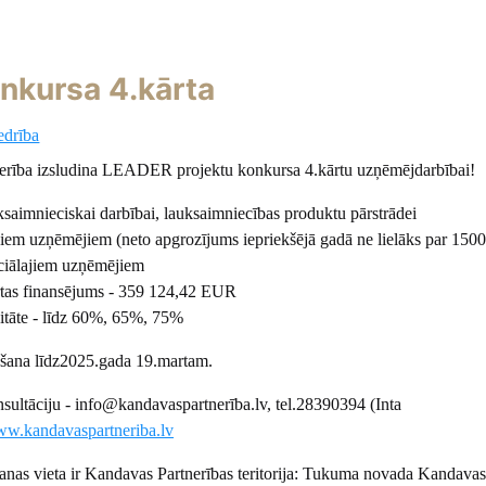
nkursa 4.kārta
edrība
erība izsludina LEADER projektu konkursa 4.kārtu uzņēmējdarbībai!
ksaimnieciskai darbībai, lauksaimniecības produktu pārstrādei
ajiem uzņēmējiem (neto apgrozījums iepriekšējā gadā ne lielāks par 1
nciālajiem uzņēmējiem
rtas finansējums - 359 124,42 EUR
sitāte - līdz 60%, 65%, 75%
gšana līdz2025.gada 19.martam.
nsultāciju - info@kandavaspartnerība.lv, tel.28390394 (Inta
w.kandavaspartneriba.lv
šanas vieta ir Kandavas Partnerības teritorija: Tukuma novada Kandavas 