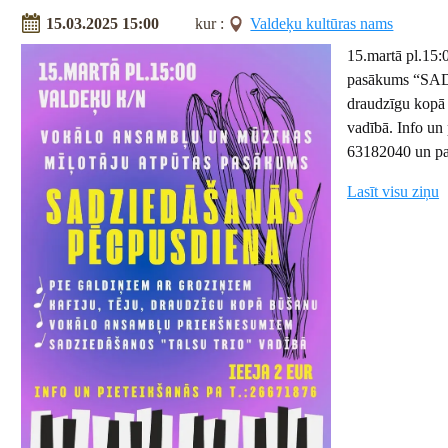
15.03.2025 15:00
kur :
Valdeķu kultūras nams
15.martā pl.15:
pasākums “SAD
draudzīgu kopā
vadībā. Info un
63182040 un pas
Lasīt visu ziņu