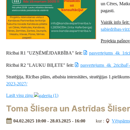
un Cēres, Matku
pagasti.
Vairāk info šei
sabiedribas-virz
Projekta pašnov
Rīcībai R1 "UZŅĒMĒJDARBĪBA" šeit:
pasvertejums_4k_1ric
Rīcībai R2 "LAUKU BIĻETE" šeit:
pasvertejums_4k_2ricibaF-
Stratēģija, Rīcības plāns, atbalsta intensitātes, stratēģijas 1.pielikums
2023-2027/
Lasīt visu ziņu
(1)
Toma Šlisera un Astrīdas Šlise
04.02.2025 10:00 - 28.03.2025 - 16:00
kur :
Vējspārns,