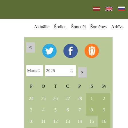
Aktuālie
Šodien
Šonedēļ
Šomēnes
Arhīvs
<
>
P
O
T
C
P
S
Sv
24
25
26
27
28
1
2
3
4
5
6
7
8
9
10
11
12
13
14
15
16