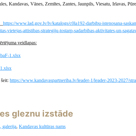
les, Kandavas, Vānes, Zemītes, Zantes, Jaunpils, Viesatu, Irlavas, Pūr
t:
https://www.lad.gov.lv/lv/katalogs/c0la192-darbibu-istenosana-saskan
itas-vietejas-attistibas-strategiju-tostarp-sadarbibas-aktivitates-un-sagat
ērtējuma veidlapas:
ibaF-1.xlsx
1.xlsx
 šeit:
https://www.kandavaspartneriba.lv/leader-1/leader-2023-2027/stra
res gleznu izstāde
 galerija
,
Kandavas kultūras nams