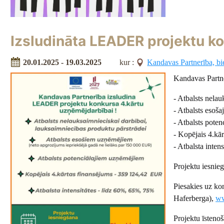
Izsludināta LEADER projektu ko
20.01.2025 - 19.03.2025
kur :
Kandavas Partnerība, bi
Kandavas Partn
- Atbalsts nelau
- Atbalsts esoš
- Atbalsts pote
- Kopējais 4.kā
- Atbalsta inten
Projektu iesnie
Piesakies uz ko
Haferberga),
ww
Projektu īsteno