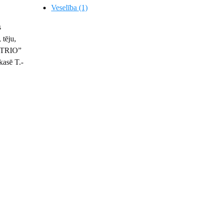
Veselība (1)
s
tēju,
U TRIO”
kasē T.-