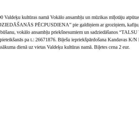
00 Valdeķu kultūras namā Vokālo ansambļu un mūzikas mīļotāju atpūta
ZIEDĀŠANĀS PĒCPUSDIENA” pie galdiņiem ar groziņiem, kafiju, 
 būšanu, vokālo ansambļu priekšnesumiem un sadziedāšanos “TALS
 pieteikšanās pa t.: 26671876. Biļešu iepriekšpārdošana Kandavas K/N 
ākuma dienā uz vietas Valdeķu kultūras namā. Biļetes cena 2 eur.