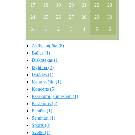
17
18
19
20
21
22
23
24
25
26
27
28
29
30
31
1
2
3
4
5
6
Aktīva atpūta (8)
Balles (1)
Diskotēkas (1)
Izglītība (2)
Izstādes (1)
Kapu svētki (1)
Koncerts (5)
Pasākumi jauniešiem (1)
Pasākums (5)
Plenērs (1)
Semināri (1)
Sports (3)
Svētki (1)