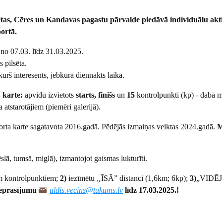
tas, Cēres un Kandavas pagastu pārvalde piedāvā individuālu akti
portā.
:
no 07.03. līdz 31.03.2025.
pilsēta.
urš interesents, jebkurā diennakts laikā.
 karte:
apvidū izvietots
starts, finišs
un
15
kontrolpunkti (kp) - dabā m
a atstarotājiem (piemēri galerijā).
orta karte sagatavota 2016.gadā. Pēdējās izmaiņas veiktas 2024.gadā.
M
slā, tumsā, miglā), izmantojot gaismas lukturīti.
m kontrolpunktiem;
2)
iezīmētu
„
ĪSĀ” distanci (1,6km; 6kp);
3)
„VIDĒ
ieprasījumu
uldis.vecins@tukums.lv
līdz 17.03.2025.!