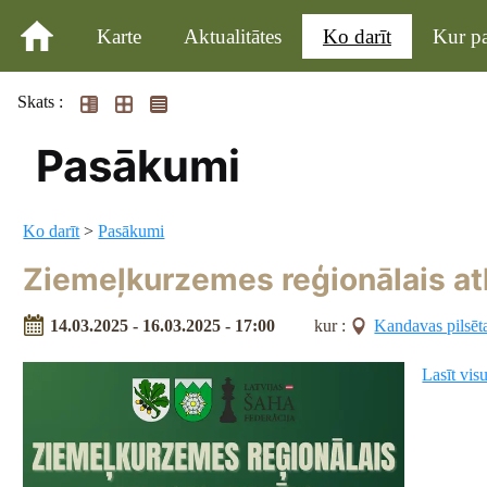
Karte
Aktualitātes
Ko darīt
Kur pa
Skats :
Pasākumi
Ko darīt
>
Pasākumi
Ziemeļkurzemes reģionālais atl
14.03.2025 - 16.03.2025 - 17:00
kur :
Kandavas pilsēt
Lasīt vis