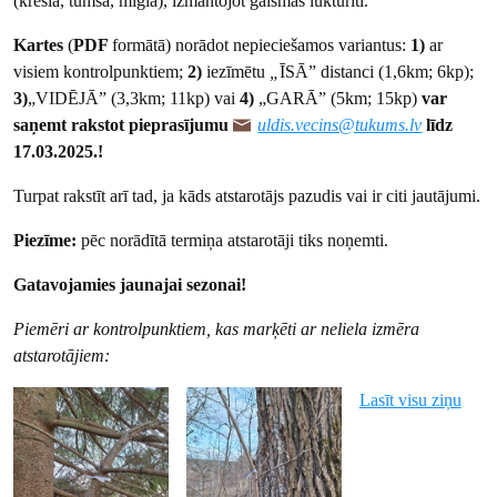
(krēslā, tumsā, miglā), izmantojot gaismas lukturīti.
Kartes
(
PDF
formātā) norādot nepieciešamos variantus:
1)
ar
visiem kontrolpunktiem;
2)
iezīmētu
„
ĪSĀ” distanci (1,6km; 6kp);
3)
„VIDĒJĀ” (3,3km; 11kp) vai
4)
„GARĀ” (5km; 15kp)
var
saņemt rakstot
pieprasījumu
uldis.vecins@tukums.lv
līdz
17.03.2025.!
Turpat rakstīt arī tad, ja kāds atstarotājs pazudis vai ir citi jautājumi.
Piezīme:
pēc norādītā termiņa atstarotāji tiks noņemti.
Gatavojamies jaunajai sezonai!
Piemēri ar kontrolpunktiem, kas marķēti ar neliela izmēra
atstarotājiem:
Lasīt visu ziņu