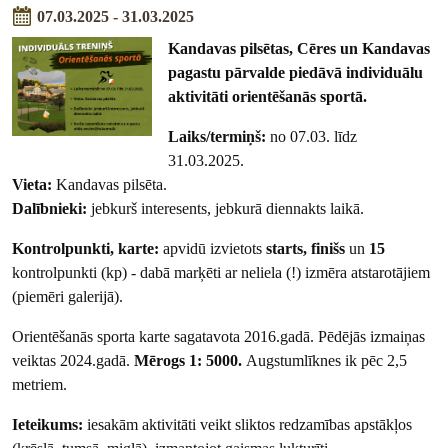
07.03.2025 - 31.03.2025
Kandavas pilsētas, Cēres un Kandavas
pagastu pārvalde piedāvā individuālu
aktivitāti orientēšanās sportā.
Laiks/termiņš:
no 07.03. līdz
31.03.2025.
Vieta:
Kandavas pilsēta.
Dalībnieki:
jebkurš interesents, jebkurā diennakts laikā.
Kontrolpunkti, karte:
apvidū izvietots
starts, finišs
un
15
kontrolpunkti (kp) - dabā marķēti ar neliela (!) izmēra atstarotājiem
(piemēri galerijā).
Orientēšanās sporta karte sagatavota 2016.gadā. Pēdējās izmaiņas
veiktas 2024.gadā.
Mērogs 1: 5000.
Augstumlīknes ik pēc 2,5
metriem.
Ieteikums:
iesakām aktivitāti veikt sliktos redzamības apstākļos