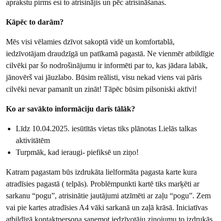
aprakstu pirms esi to atrisinājis un pēc atrisināšanas.
Kāpēc to darām?
Mēs visi vēlamies dzīvot sakoptā vidē un komfortablā,
iedzīvotājam draudzīgā un patīkamā pagastā. Ne vienmēr atbildīgie
cilvēki par šo nodrošinājumu ir informēti par to, kas jādara labāk,
jānovērš vai jāuzlabo. Būsim reālisti, visu nekad viens vai pāris
cilvēki nevar pamanīt un zināt! Tāpēc būsim pilsoniski aktīvi!
Ko ar savākto informāciju darīs tālāk?
Līdz 10.04.2025. iesūtītās vietas tiks plānotas Lielās talkas
aktivitātēm
Turpmāk, kad ieraugi- piefiksē un ziņo!
Katram pagastam būs izdrukāta lielformāta pagasta karte kura
atradīsies pagastā ( telpās). Problēmpunkti kartē tiks marķēti ar
sarkanu “pogu”, atrisinātie jautājumi atzīmēti ar zaļu “pogu”. Zem
vai pie kartes atradīsies A4 vāki sarkanā un zaļā krāsā. Iniciatīvas
atbildīgā kontaktpersona saņemot iedzīvotāju ziņojumu to izdrukās