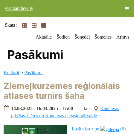
visitkandava.lv
Skats :
Aktuālie
Šodien
Šonedēļ
Šomēnes
Arhīvs
Pasākumi
Ko darīt
>
Pasākumi
Ziemeļkurzemes reģionālais
atlases turnīrs šahā
14.03.2025 - 16.03.2025 - 17:00
kur :
Kandavas
pilsētas, Cēres un Kandavas pagastu pārvalde
Lasīt visu ziņu
(5)