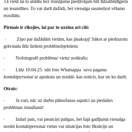
Tā vietā lai to atstātu bez risinājuma piedāvājam būt līdzatbildīgiem
un iesaistīties. To var darīt dažādi, bet vienalga sasniedzot vēlamo
rezultātu.
Pirmais ir rīkojies, lai par to uzzina arī citi:
· Ziņo par dažādām vietām, kas jāsakopj! Sākot ar piedrazotu
grāvmalu līdz lieliem problēmobjektiem;
· Nofotografē problēmu/ vietu/ notikušo;
· Līdz 10.04.25. sūti foto Whatsappa sava pagasta
kontaktpersonai
ar aprakstu un norādi- kas noticis, kur un ko darīt;
Otrais:
· Ja vari, nāc uz darbu plānošanas sapulci un piedalies
problēmas risināšanā!
· Izdari pats, vai pieaicini palīgus, bet šajā gadījumā vienalga
nosūti kontaktpersonai vietas vai situācijas foto fiksāciju un