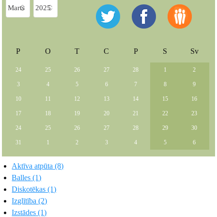
P
O
T
C
P
S
Sv
24
25
26
27
28
1
2
3
4
5
6
7
8
9
10
11
12
13
14
15
16
17
18
19
20
21
22
23
24
25
26
27
28
29
30
31
1
2
3
4
5
6
Aktīva atpūta (8)
Balles (1)
Diskotēkas (1)
Izglītība (2)
Izstādes (1)