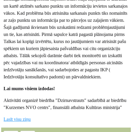
un kartē atzīmēs sarkano punktu un informāciju ievietos sarkanajos
vākos. Kad problēma būs atrisināta sarkanais punkts tiks nomainīts
ar zaļo punktu un informācija par to pārceļos uz zaļajiem vākiem.
Šajā gadījumā ikvienam būs uzskatāmi redzami problēmjautājumi
un tie, kas atrisināti. Pirmā sapulce katrā pagastā plānojama pirms
Talkas lai kopīgi izvērtētu, kurus no jautājumiem var atrisināt pašu
spēkiem un kuriem jāpiesaista pašvaldības vai citu organizāciju
atbalsts. Tālāk sekojoši darāmie darbi tiek monitorēti un izskatīti
pēc vajadzības vai nu koordinatora/ atbildīgās personas aicinātās
iedzīvotāju sanākšanās, vai sadarbojoties ar pagastu IKP (
Iedzīvotāju konsultatīvo padomi) un pārvaldniekiem.
Lai mums visiem izdodas!
Aktivitāti organizē biedrība "Dzirnavstrauts" sadarbībā ar biedrību
"Kurzemes NVO centrs", finansiāli atbalsta Kultūras ministrija"
Lasīt visu ziņu