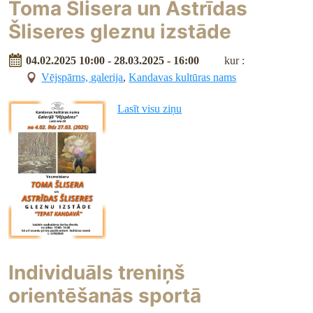
Toma Šlisera un Astrīdas
Šliseres gleznu izstāde
04.02.2025 10:00 - 28.03.2025 - 16:00
kur :
Vējspārns, galerija
,
Kandavas kultūras nams
Lasīt visu ziņu
Individuāls treniņš
orientēšanās sportā