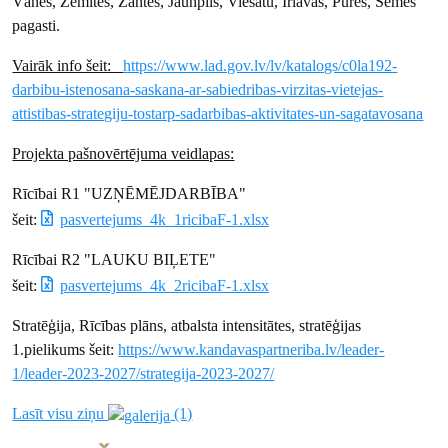
Vānes, Zemītes, Zantes, Jaunpils, Viesatu, Irlavas, Pūres, Sēmes
pagasti.
Vairāk info šeit:
https://www.lad.gov.lv/lv/katalogs/c0la192-
darbibu-istenosana-saskana-ar-sabiedribas-virzitas-vietejas-
attistibas-strategiju-tostarp-sadarbibas-aktivitates-un-sagatavosana
Projekta pašnovērtējuma veidlapas:
Rīcībai R1 "UZŅĒMĒJDARBĪBA"
šeit:
pasvertejums_4k_1ricibaF-1.xlsx
Rīcībai R2 "LAUKU BIĻETE"
šeit:
pasvertejums_4k_2ricibaF-1.xlsx
Stratēģija, Rīcības plāns, atbalsta intensitātes, stratēģijas
1.pielikums šeit:
https://www.kandavaspartneriba.lv/leader-
1/leader-2023-2027/strategija-2023-2027/
Lasīt visu ziņu
(1)