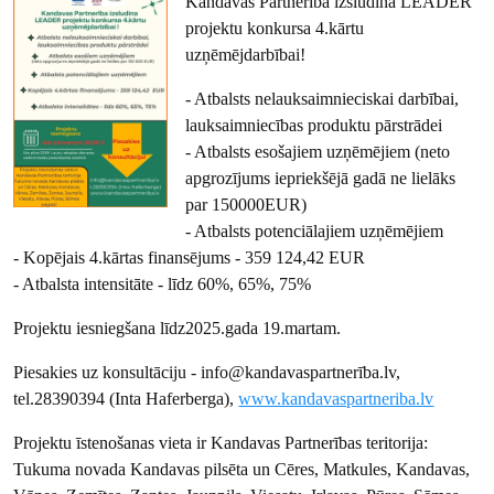
Kandavas Partnerība izsludina LEADER
projektu konkursa 4.kārtu
uzņēmējdarbībai!
- Atbalsts nelauksaimnieciskai darbībai,
lauksaimniecības produktu pārstrādei
- Atbalsts esošajiem uzņēmējiem (neto
apgrozījums iepriekšējā gadā ne lielāks
par 150000EUR)
- Atbalsts potenciālajiem uzņēmējiem
- Kopējais 4.kārtas finansējums - 359 124,42 EUR
- Atbalsta intensitāte - līdz 60%, 65%, 75%
Projektu iesniegšana līdz2025.gada 19.martam.
Piesakies uz konsultāciju - info@kandavaspartnerība.lv,
tel.28390394 (Inta Haferberga),
www.kandavaspartneriba.lv
Projektu īstenošanas vieta ir Kandavas Partnerības teritorija:
Tukuma novada Kandavas pilsēta un Cēres, Matkules, Kandavas,