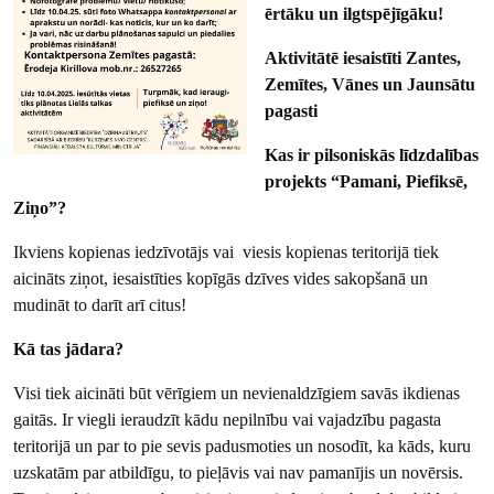
ērtāku un ilgtspējīgāku!
Aktivitātē iesaistīti Zantes,
Zemītes, Vānes un Jaunsātu
pagasti
Kas ir pilsoniskās līdzdalības
projekts “Pamani, Piefiksē,
Ziņo”?
Ikviens kopienas iedzīvotājs vai viesis kopienas teritorijā tiek
aicināts ziņot, iesaistīties kopīgās dzīves vides sakopšanā un
mudināt to darīt arī citus!
Kā tas jādara?
Visi tiek aicināti būt vērīgiem un nevienaldzīgiem savās ikdienas
gaitās. Ir viegli ieraudzīt kādu nepilnību vai vajadzību pagasta
teritorijā un par to pie sevis padusmoties un nosodīt, ka kāds, kuru
uzskatām par atbildīgu, to pieļāvis vai nav pamanījis un novērsis.