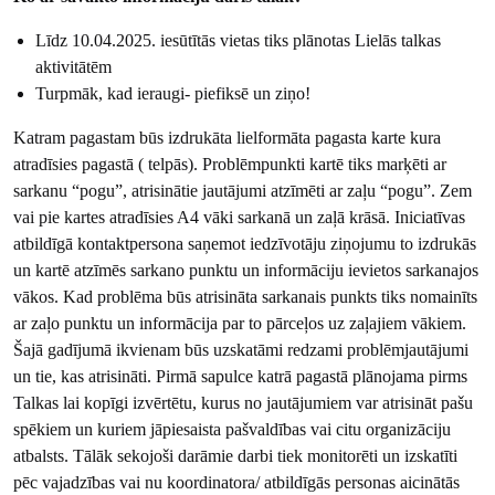
Līdz 10.04.2025. iesūtītās vietas tiks plānotas Lielās talkas
aktivitātēm
Turpmāk, kad ieraugi- piefiksē un ziņo!
Katram pagastam būs izdrukāta lielformāta pagasta karte kura
atradīsies pagastā ( telpās). Problēmpunkti kartē tiks marķēti ar
sarkanu “pogu”, atrisinātie jautājumi atzīmēti ar zaļu “pogu”. Zem
vai pie kartes atradīsies A4 vāki sarkanā un zaļā krāsā. Iniciatīvas
atbildīgā kontaktpersona saņemot iedzīvotāju ziņojumu to izdrukās
un kartē atzīmēs sarkano punktu un informāciju ievietos sarkanajos
vākos. Kad problēma būs atrisināta sarkanais punkts tiks nomainīts
ar zaļo punktu un informācija par to pārceļos uz zaļajiem vākiem.
Šajā gadījumā ikvienam būs uzskatāmi redzami problēmjautājumi
un tie, kas atrisināti. Pirmā sapulce katrā pagastā plānojama pirms
Talkas lai kopīgi izvērtētu, kurus no jautājumiem var atrisināt pašu
spēkiem un kuriem jāpiesaista pašvaldības vai citu organizāciju
atbalsts. Tālāk sekojoši darāmie darbi tiek monitorēti un izskatīti
pēc vajadzības vai nu koordinatora/ atbildīgās personas aicinātās