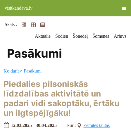
visitkandava.lv
Skats :
Aktuālie
Šodien
Šonedēļ
Šomēnes
Arhīvs
Pasākumi
Ko darīt
>
Pasākumi
Piedalies pilsoniskās
līdzdalības aktivitātē un
padari vidi sakoptāku, ērtāku
un ilgtspējīgāku!
12.03.2025 - 30.04.2025
kur :
Zemītes tautas