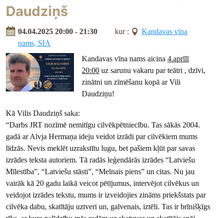
Daudziņš
04.04.2025 20:00 - 21:30
kur :
Kandavas vīna
nams, SIA
Kandavas vīna nams aicina
4.aprīlī
20:00
uz sarunu vakaru par teātri , dzīvi,
zinātni un zīmēšanu kopā ar Vili
Daudziņu!
Kā Vilis Daudziņš saka:
“Darbs JRT nozīmē nemitīgu cilvēkpētniecību. Tas sākās 2004.
gadā ar Alvja Hermaņa ideju veidot izrādi par cilvēkiem mums
līdzās. Nevis meklēt uzrakstītu lugu, bet pašiem kļūt par savas
izrādes teksta autoriem. Tā radās leģendārās izrādes “Latviešu
Mīlestība”, “Latviešu stāsti”, “Melnais piens” un citas. Nu jau
vairāk kā 20 gadu laikā veicot pētījumus, intervējot cilvēkus un
veidojot izrādes tekstu, mums ir izveidojies zināms priekšstats par
cilvēka dabu, skatītāju uztveri un, galvenais, iztēli. Tas ir brīnišķīgs