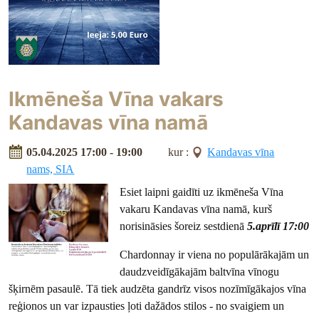
Ikmēneša Vīna vakars
Kandavas vīna namā
05.04.2025 17:00 - 19:00
kur :
Kandavas vīna
nams, SIA
Esiet laipni gaidīti uz ikmēneša Vīna
vakaru Kandavas vīna namā, kurš
norisināsies šoreiz sestdienā
5.aprīlī 17:00
Chardonnay ir viena no populārākajām un
daudzveidīgākajām baltvīna vīnogu
šķirnēm pasaulē. Tā tiek audzēta gandrīz visos nozīmīgākajos vīna
reģionos un var izpausties ļoti dažādos stilos - no svaigiem un