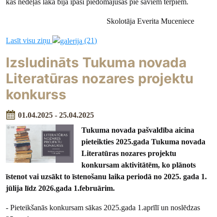
kas nedeļas lakā bija īpaši piedomājušas pie saviem tērpiem.
Skolotāja Everita Muceniece
Lasīt visu ziņu
(21)
Izsludināts Tukuma novada
Literatūras nozares projektu
konkurss
01.04.2025 - 25.04.2025
Tukuma novada pašvaldība aicina
pieteikties 2025.gada Tukuma novada
Literatūras nozares projektu
konkursam aktivitātēm, ko plānots
īstenot vai uzsākt to īstenošanu laika periodā no 2025. gada 1.
jūlija līdz 2026.gada 1.februārim.
- Pieteikšanās konkursam sākas 2025.gada 1.aprīlī un noslēdzas