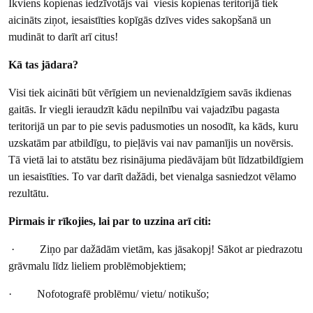
Ikviens kopienas iedzīvotājs vai viesis kopienas teritorijā tiek
aicināts ziņot, iesaistīties kopīgās dzīves vides sakopšanā un
mudināt to darīt arī citus!
Kā tas jādara?
Visi tiek aicināti būt vērīgiem un nevienaldzīgiem savās ikdienas
gaitās. Ir viegli ieraudzīt kādu nepilnību vai vajadzību pagasta
teritorijā un par to pie sevis padusmoties un nosodīt, ka kāds, kuru
uzskatām par atbildīgu, to pieļāvis vai nav pamanījis un novērsis.
Tā vietā lai to atstātu bez risinājuma piedāvājam būt līdzatbildīgiem
un iesaistīties. To var darīt dažādi, bet vienalga sasniedzot vēlamo
rezultātu.
Pirmais ir rīkojies, lai par to uzzina arī citi:
· Ziņo par dažādām vietām, kas jāsakopj! Sākot ar piedrazotu
grāvmalu līdz lieliem problēmobjektiem;
· Nofotografē problēmu/ vietu/ notikušo;