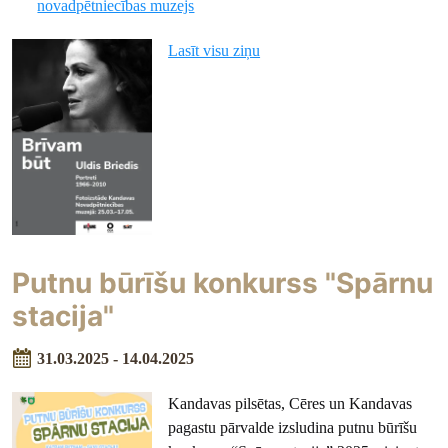
novadpētniecības muzejs
Lasīt visu ziņu
Putnu būrīšu konkurss "Spārnu
stacija"
31.03.2025 - 14.04.2025
Kandavas pilsētas, Cēres un Kandavas
pagastu pārvalde izsludina putnu būrīšu