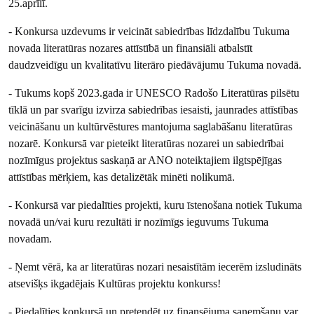
25.aprīlī.
- Konkursa uzdevums ir veicināt sabiedrības līdzdalību Tukuma
novada literatūras nozares attīstībā un finansiāli atbalstīt
daudzveidīgu un kvalitatīvu literāro piedāvājumu Tukuma novadā.
- Tukums kopš 2023.gada ir UNESCO Radošo Literatūras pilsētu
tīklā un par svarīgu izvirza sabiedrības iesaisti, jaunrades attīstības
veicināšanu un kultūrvēstures mantojuma saglabāšanu literatūras
nozarē. Konkursā var pieteikt literatūras nozarei un sabiedrībai
nozīmīgus projektus saskaņā ar ANO noteiktajiem ilgtspējīgas
attīstības mērķiem, kas detalizētāk minēti nolikumā.
- Konkursā var piedalīties projekti, kuru īstenošana notiek Tukuma
novadā un/vai kuru rezultāti ir nozīmīgs ieguvums Tukuma
novadam.
- Ņemt vērā, ka ar literatūras nozari nesaistītām iecerēm izsludināts
atsevišķs ikgadējais Kultūras projektu konkurss!
- Piedalīties konkursā un pretendēt uz finansējuma saņemšanu var