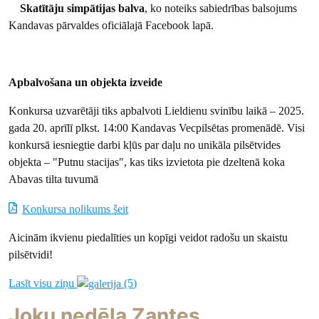
Skatītāju simpātijas balva
, ko noteiks sabiedrības balsojums
Kandavas pārvaldes oficiālajā Facebook lapā.
Apbalvošana un objekta izveide
Konkursa uzvarētāji tiks apbalvoti Lieldienu svinību laikā – 2025.
gada 20. aprīlī plkst. 14:00 Kandavas Vecpilsētas promenādē. Visi
konkursā iesniegtie darbi kļūs par daļu no unikāla pilsētvides
objekta – "Putnu stacijas", kas tiks izvietota pie dzeltenā koka
Abavas tilta tuvumā
Konkursa nolikums šeit
Aicinām ikvienu piedalīties un kopīgi veidot radošu un skaistu
pilsētvidi!
Lasīt visu ziņu
(5)
Joku nedēļa Zantes