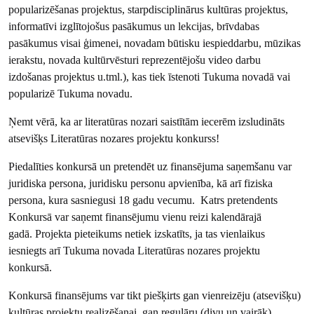
popularizēšanas projektus, starpdisciplinārus kultūras projektus,
informatīvi izglītojošus pasākumus un lekcijas, brīvdabas
pasākumus visai ģimenei, novadam būtisku iespieddarbu, mūzikas
ierakstu, novada kultūrvēsturi reprezentējošu video darbu
izdošanas projektus u.tml.), kas tiek īstenoti Tukuma novadā vai
popularizē Tukuma novadu.
Ņemt vērā, ka ar literatūras nozari saistītām iecerēm izsludināts
atsevišķs Literatūras nozares projektu konkurss!
Piedalīties konkursā un pretendēt uz finansējuma saņemšanu var
juridiska persona, juridisku personu apvienība, kā arī fiziska
persona, kura sasniegusi 18 gadu vecumu. Katrs pretendents
Konkursā var saņemt finansējumu vienu reizi kalendārajā
gadā. Projekta pieteikums netiek izskatīts, ja tas vienlaikus
iesniegts arī Tukuma novada Literatūras nozares projektu
konkursā.
Konkursā finansējums var tikt piešķirts gan vienreizēju (atsevišķu)
kultūras projektu realizēšanai, gan regulāru (divu un vairāk)