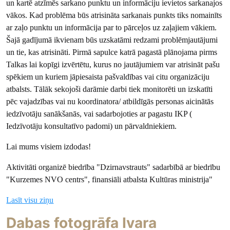
un kartē atzīmēs sarkano punktu un informāciju ievietos sarkanajos
vākos. Kad problēma būs atrisināta sarkanais punkts tiks nomainīts
ar zaļo punktu un informācija par to pārceļos uz zaļajiem vākiem.
Šajā gadījumā ikvienam būs uzskatāmi redzami problēmjautājumi
un tie, kas atrisināti. Pirmā sapulce katrā pagastā plānojama pirms
Talkas lai kopīgi izvērtētu, kurus no jautājumiem var atrisināt pašu
spēkiem un kuriem jāpiesaista pašvaldības vai citu organizāciju
atbalsts. Tālāk sekojoši darāmie darbi tiek monitorēti un izskatīti
pēc vajadzības vai nu koordinatora/ atbildīgās personas aicinātās
iedzīvotāju sanākšanās, vai sadarbojoties ar pagastu IKP (
Iedzīvotāju konsultatīvo padomi) un pārvaldniekiem.
Lai mums visiem izdodas!
Aktivitāti organizē biedrība "Dzirnavstrauts" sadarbībā ar biedrību
"Kurzemes NVO centrs", finansiāli atbalsta Kultūras ministrija"
Lasīt visu ziņu
Dabas fotogrāfa Ivara