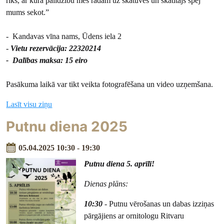
rīks, ar kura palīdzību mēs radām uz skatuves un skatītājs spēj
mums sekot.”
- Kandavas vīna nams, Ūdens iela 2
-
Vietu rezervācija: 22320214
- Dalības maksa: 15 eiro
Pasākuma laikā var tikt veikta fotografēšana un video uzņemšana.
Lasīt visu ziņu
Putnu diena 2025
05.04.2025 10:30 - 19:30
Putnu diena 5. aprīlī!
Dienas plāns:
10:30
- Putnu vērošanas un dabas izziņas
pārgājiens ar ornitologu Ritvaru