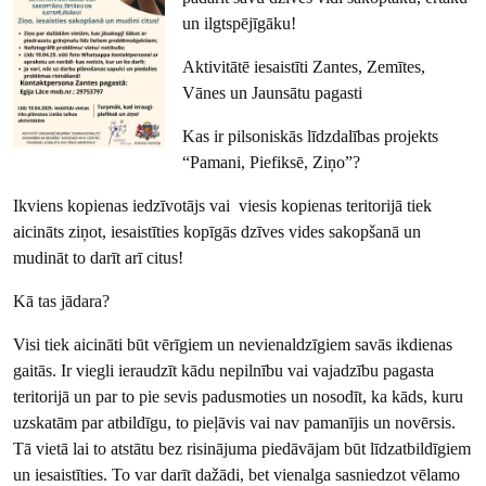
un ilgtspējīgāku!
Aktivitātē iesaistīti Zantes, Zemītes,
Vānes un Jaunsātu pagasti
Kas ir pilsoniskās līdzdalības projekts
“Pamani, Piefiksē, Ziņo”?
Ikviens kopienas iedzīvotājs vai viesis kopienas teritorijā tiek
aicināts ziņot, iesaistīties kopīgās dzīves vides sakopšanā un
mudināt to darīt arī citus!
Kā tas jādara?
Visi tiek aicināti būt vērīgiem un nevienaldzīgiem savās ikdienas
gaitās. Ir viegli ieraudzīt kādu nepilnību vai vajadzību pagasta
teritorijā un par to pie sevis padusmoties un nosodīt, ka kāds, kuru
uzskatām par atbildīgu, to pieļāvis vai nav pamanījis un novērsis.
Tā vietā lai to atstātu bez risinājuma piedāvājam būt līdzatbildīgiem
un iesaistīties. To var darīt dažādi, bet vienalga sasniedzot vēlamo