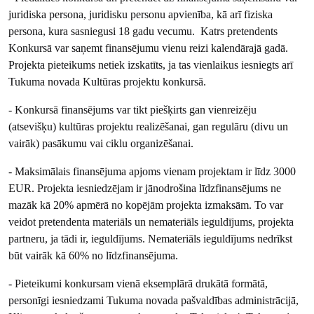
juridiska persona, juridisku personu apvienība, kā arī fiziska
persona, kura sasniegusi 18 gadu vecumu. Katrs pretendents
Konkursā var saņemt finansējumu vienu reizi kalendārajā gadā.
Projekta pieteikums netiek izskatīts, ja tas vienlaikus iesniegts arī
Tukuma novada Kultūras projektu konkursā.
- Konkursā finansējums var tikt piešķirts gan vienreizēju
(atsevišķu) kultūras projektu realizēšanai, gan regulāru (divu un
vairāk) pasākumu vai ciklu organizēšanai.
- Maksimālais finansējuma apjoms vienam projektam ir līdz 3000
EUR. Projekta iesniedzējam ir jānodrošina līdzfinansējums ne
mazāk kā 20% apmērā no kopējām projekta izmaksām. To var
veidot pretendenta materiāls un nemateriāls ieguldījums, projekta
partneru, ja tādi ir, ieguldījums. Nemateriāls ieguldījums nedrīkst
būt vairāk kā 60% no līdzfinansējuma.
- Pieteikumi konkursam vienā eksemplārā drukātā formātā,
personīgi iesniedzami Tukuma novada pašvaldības administrācijā,