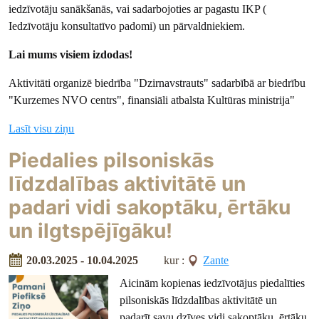
iedzīvotāju sanākšanās, vai sadarbojoties ar pagastu IKP (
Iedzīvotāju konsultatīvo padomi) un pārvaldniekiem.
Lai mums visiem izdodas!
Aktivitāti organizē biedrība "Dzirnavstrauts" sadarbībā ar biedrību
"Kurzemes NVO centrs", finansiāli atbalsta Kultūras ministrija"
Lasīt visu ziņu
Piedalies pilsoniskās
līdzdalības aktivitātē un
padari vidi sakoptāku, ērtāku
un ilgtspējīgāku!
20.03.2025 - 10.04.2025
kur :
Zante
Aicinām kopienas iedzīvotājus piedalīties
pilsoniskās līdzdalības aktivitātē un
padarīt savu dzīves vidi sakoptāku, ērtāku