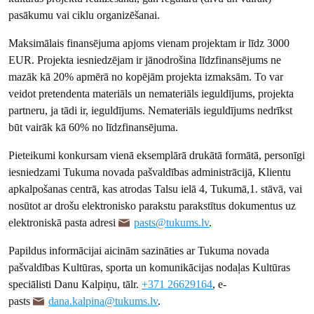
pasākumu vai ciklu organizēšanai.
Maksimālais finansējuma apjoms vienam projektam ir līdz 3000
EUR. Projekta iesniedzējam ir jānodrošina līdzfinansējums ne
mazāk kā 20% apmērā no kopējām projekta izmaksām. To var
veidot pretendenta materiāls un nemateriāls ieguldījums, projekta
partneru, ja tādi ir, ieguldījums. Nemateriāls ieguldījums nedrīkst
būt vairāk kā 60% no līdzfinansējuma.
Pieteikumi konkursam vienā eksemplārā drukātā formātā, personīgi
iesniedzami Tukuma novada pašvaldības administrācijā, Klientu
apkalpošanas centrā, kas atrodas Talsu ielā 4, Tukumā,1. stāvā, vai
nosūtot ar drošu elektronisko parakstu parakstītus dokumentus uz
elektroniskā pasta adresi
pasts@tukums.lv
.
Papildus informācijai aicinām sazināties ar Tukuma novada
pašvaldības Kultūras, sporta un komunikācijas nodaļas Kultūras
speciālisti Danu Kalpiņu, tālr.
+371 26629164
, e-
pasts
dana.kalpina@tukums.lv
.