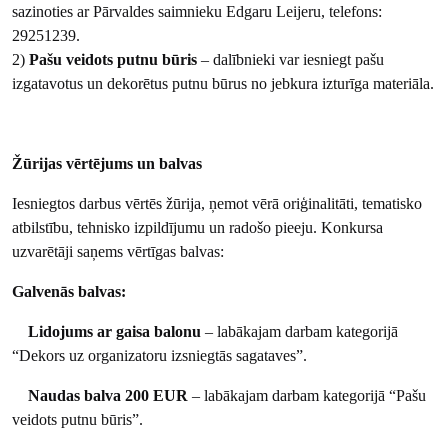
sazinoties ar Pārvaldes saimnieku Edgaru Leijeru, telefons:
29251239.
2)
Pašu veidots putnu būris
– dalībnieki var iesniegt pašu
izgatavotus un dekorētus putnu būrus no jebkura izturīga materiāla.
Žūrijas vērtējums un balvas
Iesniegtos darbus vērtēs žūrija, ņemot vērā oriģinalitāti, tematisko
atbilstību, tehnisko izpildījumu un radošo pieeju. Konkursa
uzvarētāji saņems vērtīgas balvas:
Galvenās balvas:
Lidojums ar gaisa balonu
– labākajam darbam kategorijā
“Dekors uz organizatoru izsniegtās sagataves”.
Naudas balva 200 EUR
– labākajam darbam kategorijā “Pašu
veidots putnu būris”.