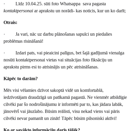
· Līdz 10.04.25. sūti foto Whatsappa sava pagasta
kontaktpersonai
ar aprakstu un norādi- kas noticis, kur un ko darīt;
Otrais:
· Ja vari, nāc uz darbu plānošanas sapulci un piedalies
problēmas risināšanā!
· Izdari pats, vai pieaicini palīgus, bet šajā gadījumā vienalga
nosūti kontaktpersonai vietas vai situācijas foto fiksāciju un
aprakstu pirms esi to atrisinājis un pēc atrisināšanas.
Kāpēc to darām?
Mēs visi vēlamies dzīvot sakoptā vidē un komfortablā,
iedzīvotājam draudzīgā un patīkamā pagastā. Ne vienmēr atbildīgie
cilvēki par šo nodrošinājumu ir informēti par to, kas jādara labāk,
jānovērš vai jāuzlabo. Būsim reālisti, visu nekad viens vai pāris
cilvēki nevar pamanīt un zināt! Tāpēc būsim pilsoniski aktīvi!
Ko ar savākto informāciju darīs tālāk?