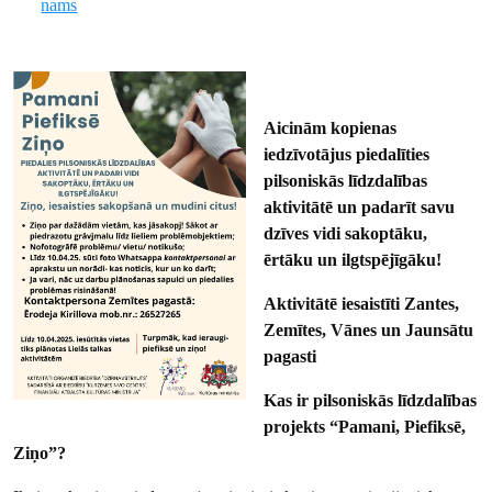
nams
Aicinām kopienas
iedzīvotājus piedalīties
pilsoniskās līdzdalības
aktivitātē un padarīt savu
dzīves vidi sakoptāku,
ērtāku un ilgtspējīgāku!
Aktivitātē iesaistīti Zantes,
Zemītes, Vānes un Jaunsātu
pagasti
Kas ir pilsoniskās līdzdalības
projekts “Pamani, Piefiksē,
Ziņo”?