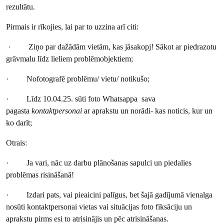
rezultātu.
Pirmais ir rīkojies, lai par to uzzina arī citi:
· Ziņo par dažādām vietām, kas jāsakopj! Sākot ar piedrazotu
grāvmalu līdz lieliem problēmobjektiem;
· Nofotografē problēmu/ vietu/ notikušo;
· Līdz 10.04.25. sūti foto Whatsappa sava
pagasta
kontaktpersonai
ar aprakstu un norādi- kas noticis, kur un
ko darīt;
Otrais:
· Ja vari, nāc uz darbu plānošanas sapulci un piedalies
problēmas risināšanā!
· Izdari pats, vai pieaicini palīgus, bet šajā gadījumā vienalga
nosūti kontaktpersonai vietas vai situācijas foto fiksāciju un
aprakstu pirms esi to atrisinājis un pēc atrisināšanas.