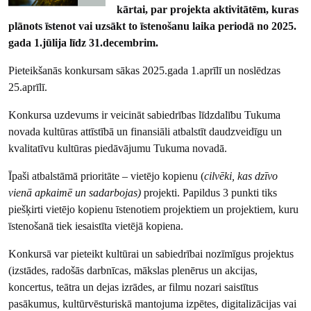
kārtai, par projekta aktivitātēm, kuras
plānots īstenot vai uzsākt to īstenošanu laika periodā no 2025.
gada 1.jūlija līdz 31.decembrim.
Pieteikšanās konkursam sākas 2025.gada 1.aprīlī un noslēdzas
25.aprīlī.
Konkursa uzdevums ir veicināt sabiedrības līdzdalību Tukuma
novada kultūras attīstībā un finansiāli atbalstīt daudzveidīgu un
kvalitatīvu kultūras piedāvājumu Tukuma novadā.
Īpaši atbalstāmā prioritāte – vietējo kopienu (
cilvēki, kas dzīvo
vienā apkaimē un sadarbojas)
projekti. Papildus 3 punkti tiks
piešķirti vietējo kopienu īstenotiem projektiem un projektiem, kuru
īstenošanā tiek iesaistīta vietējā kopiena.
Konkursā var pieteikt kultūrai un sabiedrībai nozīmīgus projektus
(izstādes, radošās darbnīcas, mākslas plenērus un akcijas,
koncertus, teātra un dejas izrādes, ar filmu nozari saistītus
pasākumus, kultūrvēsturiskā mantojuma izpētes, digitalizācijas vai