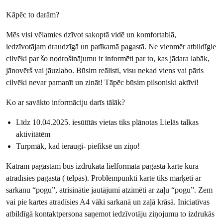
Kāpēc to darām?
Mēs visi vēlamies dzīvot sakoptā vidē un komfortablā,
iedzīvotājam draudzīgā un patīkamā pagastā. Ne vienmēr atbildīgie
cilvēki par šo nodrošinājumu ir informēti par to, kas jādara labāk,
jānovērš vai jāuzlabo. Būsim reālisti, visu nekad viens vai pāris
cilvēki nevar pamanīt un zināt! Tāpēc būsim pilsoniski aktīvi!
Ko ar savākto informāciju darīs tālāk?
Līdz 10.04.2025. iesūtītās vietas tiks plānotas Lielās talkas
aktivitātēm
Turpmāk, kad ieraugi- piefiksē un ziņo!
Katram pagastam būs izdrukāta lielformāta pagasta karte kura
atradīsies pagastā ( telpās). Problēmpunkti kartē tiks marķēti ar
sarkanu “pogu”, atrisinātie jautājumi atzīmēti ar zaļu “pogu”. Zem
vai pie kartes atradīsies A4 vāki sarkanā un zaļā krāsā. Iniciatīvas
atbildīgā kontaktpersona saņemot iedzīvotāju ziņojumu to izdrukās