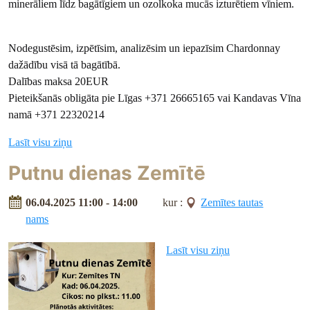
minerāliem līdz bagātīgiem un ozolkoka mucās izturētiem vīniem.
Nodegustēsim, izpētīsim, analizēsim un iepazīsim Chardonnay
dažādību visā tā bagātībā.
Dalības maksa 20EUR
Pieteikšanās obligāta pie Līgas +371 26665165 vai Kandavas Vīna
namā +371 22320214
Lasīt visu ziņu
Putnu dienas Zemītē
06.04.2025 11:00 - 14:00
kur :
Zemītes tautas
nams
Lasīt visu ziņu