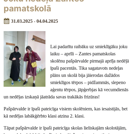
pamatskolā
31.03.2025 - 04.04.2025
Lai padarītu raibāku uz smieklīgāku joku
laiku – aprīli – Zantes pamatskolas
skolēnu pašpārvalde pirmajā aprīļa nedēļā
īpaši pacentās. Tika sagatavots nedeļas
plāns un skolā bija jāierodas dažādos
smieklīgos tērpos – pidžammās, slepeno
aģentu tērpos, jāpģerbjas kā vecumdienās
un nedēļas izskaņā jāatrāda savas trakākās frizūras!
Pašpārvalde ir īpaši pateicīga visiem skolēniem, kas iesaistijās, bet
kā nedēļas labākģērbto klasi atzina 2. klasi.
Tāpat pašpārvalde ir īpaši pateicīga skolas lieliskajām skolotājām,