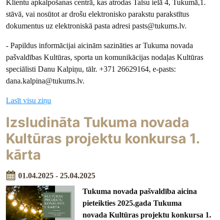
Klientu apkalpošanas centrā, kas atrodas Talsu ielā 4, Tukumā,1.
stāvā, vai nosūtot ar drošu elektronisko parakstu parakstītus
dokumentus uz elektroniskā pasta adresi pasts@tukums.lv.
- Papildus informācijai aicinām sazināties ar Tukuma novada
pašvaldības Kultūras, sporta un komunikācijas nodaļas Kultūras
speciālisti Danu Kalpiņu, tālr. +371 26629164, e-pasts:
dana.kalpina@tukums.lv.
Lasīt visu ziņu
Izsludināta Tukuma novada
Kultūras projektu konkursa 1.
kārta
01.04.2025 - 25.04.2025
Tukuma novada pašvaldība aicina
pieteikties 2025.gada Tukuma
novada Kultūras projektu konkursa 1.