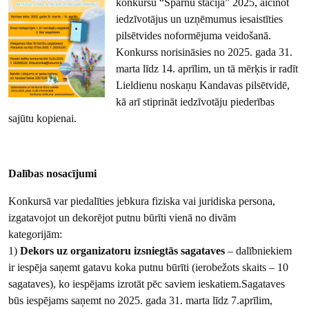
konkursu “Spārnu stacija” 2025, aicinot
iedzīvotājus un uzņēmumus iesaistīties
pilsētvides noformējuma veidošanā.
Konkurss norisināsies no 2025. gada 31.
marta līdz 14. aprīlim, un tā mērķis ir radīt
Lieldienu noskaņu Kandavas pilsētvidē,
kā arī stiprināt iedzīvotāju piederības
sajūtu kopienai.
Dalības nosacījumi
Konkursā var piedalīties jebkura fiziska vai juridiska persona,
izgatavojot un dekorējot putnu būrīti vienā no divām
kategorijām:
1)
Dekors uz organizatoru izsniegtās sagataves
– dalībniekiem
ir iespēja saņemt gatavu koka putnu būrīti (ierobežots skaits – 10
sagataves), ko iespējams izrotāt pēc saviem ieskatiem.Sagataves
būs iespējams saņemt no 2025. gada 31. marta līdz 7.aprīlim,