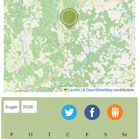
Leaflet
|
©
OpenStreetMap
contributors
P
O
T
C
P
S
Sv