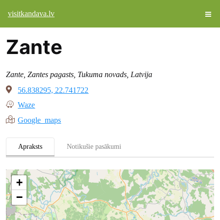
visitkandava.lv
Zante
Zante, Zantes pagasts, Tukuma novads, Latvija
56.838295, 22.741722
Waze
Google maps
Apraksts
Notikušie pasākumi
+
−