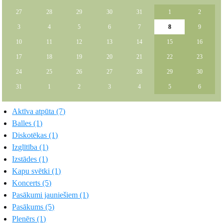
27
28
29
30
31
1
2
3
4
5
6
7
8
9
10
11
12
13
14
15
16
17
18
19
20
21
22
23
24
25
26
27
28
29
30
31
1
2
3
4
5
6
Aktīva atpūta (7)
Balles (1)
Diskotēkas (1)
Izglītība (1)
Izstādes (1)
Kapu svētki (1)
Koncerts (5)
Pasākumi jauniešiem (1)
Pasākums (5)
Plenērs (1)