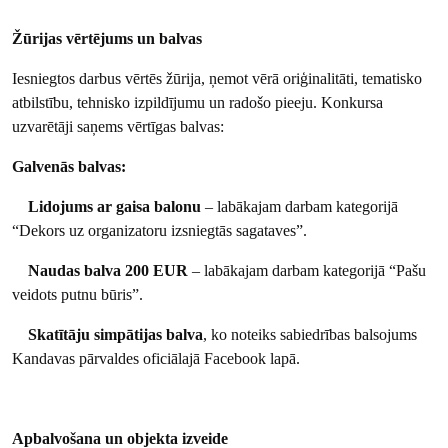
Žūrijas vērtējums un balvas
Iesniegtos darbus vērtēs žūrija, ņemot vērā oriģinalitāti, tematisko
atbilstību, tehnisko izpildījumu un radošo pieeju. Konkursa
uzvarētāji saņems vērtīgas balvas:
Galvenās balvas:
Lidojums ar gaisa balonu
– labākajam darbam kategorijā
“Dekors uz organizatoru izsniegtās sagataves”.
Naudas balva 200 EUR
– labākajam darbam kategorijā “Pašu
veidots putnu būris”.
Skatītāju simpātijas balva
, ko noteiks sabiedrības balsojums
Kandavas pārvaldes oficiālajā Facebook lapā.
Apbalvošana un objekta izveide