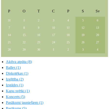
P
O
T
C
P
S
Sv
31
1
2
3
4
5
6
7
8
9
10
11
12
13
14
15
16
17
18
19
20
21
22
23
24
25
26
27
28
29
30
1
2
3
4
Aktīva atpūta (8)
Balles (1)
Diskotēkas (1)
Izglītība (2)
Izstādes (1)
Kapu svētki (1)
Koncerts (5)
Pasākumi jauniešiem (1)
Pasākums (5)