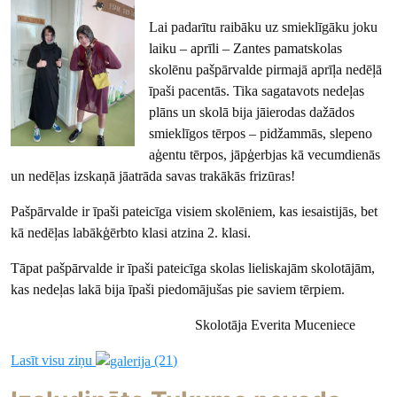
Lai padarītu raibāku uz smieklīgāku joku
laiku – aprīli – Zantes pamatskolas
skolēnu pašpārvalde pirmajā aprīļa nedēļā
īpaši pacentās. Tika sagatavots nedeļas
plāns un skolā bija jāierodas dažādos
smieklīgos tērpos – pidžammās, slepeno
aģentu tērpos, jāpģerbjas kā vecumdienās
un nedēļas izskaņā jāatrāda savas trakākās frizūras!
Pašpārvalde ir īpaši pateicīga visiem skolēniem, kas iesaistijās, bet
kā nedēļas labākģērbto klasi atzina 2. klasi.
Tāpat pašpārvalde ir īpaši pateicīga skolas lieliskajām skolotājām,
kas nedeļas lakā bija īpaši piedomājušas pie saviem tērpiem.
Skolotāja Everita Muceniece
Lasīt visu ziņu
(21)