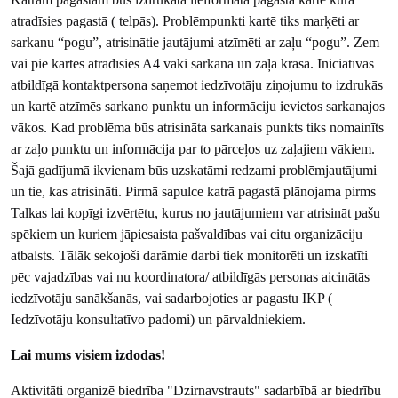
atradīsies pagastā ( telpās). Problēmpunkti kartē tiks marķēti ar
sarkanu “pogu”, atrisinātie jautājumi atzīmēti ar zaļu “pogu”. Zem
vai pie kartes atradīsies A4 vāki sarkanā un zaļā krāsā. Iniciatīvas
atbildīgā kontaktpersona saņemot iedzīvotāju ziņojumu to izdrukās
un kartē atzīmēs sarkano punktu un informāciju ievietos sarkanajos
vākos. Kad problēma būs atrisināta sarkanais punkts tiks nomainīts
ar zaļo punktu un informācija par to pārceļos uz zaļajiem vākiem.
Šajā gadījumā ikvienam būs uzskatāmi redzami problēmjautājumi
un tie, kas atrisināti. Pirmā sapulce katrā pagastā plānojama pirms
Talkas lai kopīgi izvērtētu, kurus no jautājumiem var atrisināt pašu
spēkiem un kuriem jāpiesaista pašvaldības vai citu organizāciju
atbalsts. Tālāk sekojoši darāmie darbi tiek monitorēti un izskatīti
pēc vajadzības vai nu koordinatora/ atbildīgās personas aicinātās
iedzīvotāju sanākšanās, vai sadarbojoties ar pagastu IKP (
Iedzīvotāju konsultatīvo padomi) un pārvaldniekiem.
Lai mums visiem izdodas!
Aktivitāti organizē biedrība "Dzirnavstrauts" sadarbībā ar biedrību