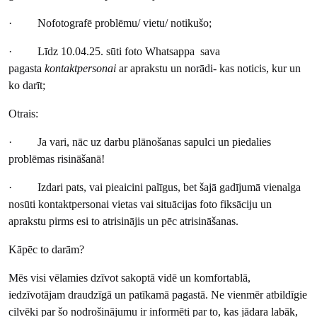
· Nofotografē problēmu/ vietu/ notikušo;
· Līdz 10.04.25. sūti foto Whatsappa sava
pagasta
kontaktpersonai
ar aprakstu un norādi- kas noticis, kur un
ko darīt;
Otrais:
· Ja vari, nāc uz darbu plānošanas sapulci un piedalies
problēmas risināšanā!
· Izdari pats, vai pieaicini palīgus, bet šajā gadījumā vienalga
nosūti kontaktpersonai vietas vai situācijas foto fiksāciju un
aprakstu pirms esi to atrisinājis un pēc atrisināšanas.
Kāpēc to darām?
Mēs visi vēlamies dzīvot sakoptā vidē un komfortablā,
iedzīvotājam draudzīgā un patīkamā pagastā. Ne vienmēr atbildīgie
cilvēki par šo nodrošinājumu ir informēti par to, kas jādara labāk,