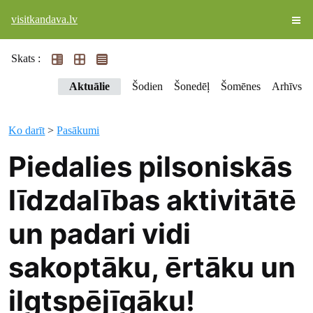
visitkandava.lv
Skats :
Aktuālie
Šodien
Šonedēļ
Šomēnes
Arhīvs
Ko darīt
>
Pasākumi
Piedalies pilsoniskās
līdzdalības aktivitātē
un padari vidi
sakoptāku, ērtāku un
ilgtspējīgāku!