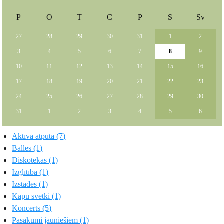
P
O
T
C
P
S
Sv
27
28
29
30
31
1
2
3
4
5
6
7
8
9
10
11
12
13
14
15
16
17
18
19
20
21
22
23
24
25
26
27
28
29
30
31
1
2
3
4
5
6
Aktīva atpūta (7)
Balles (1)
Diskotēkas (1)
Izglītība (1)
Izstādes (1)
Kapu svētki (1)
Koncerts (5)
Pasākumi jauniešiem (1)