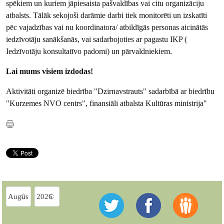
spēkiem un kuriem jāpiesaista pašvaldības vai citu organizāciju
atbalsts. Tālāk sekojoši darāmie darbi tiek monitorēti un izskatīti
pēc vajadzības vai nu koordinatora/ atbildīgās personas aicinātās
iedzīvotāju sanākšanās, vai sadarbojoties ar pagastu IKP (
Iedzīvotāju konsultatīvo padomi) un pārvaldniekiem.
Lai mums visiem izdodas!
Aktivitāti organizē biedrība "Dzirnavstrauts" sadarbībā ar biedrību
"Kurzemes NVO centrs", finansiāli atbalsta Kultūras ministrija"