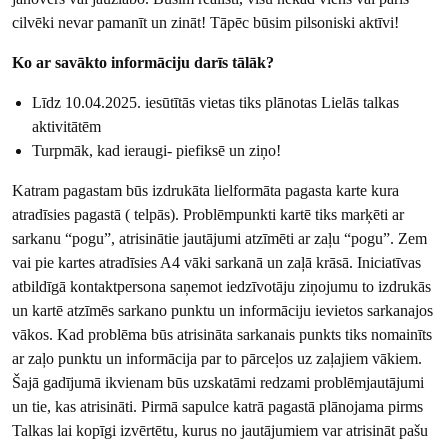
cilvēki nevar pamanīt un zināt! Tāpēc būsim pilsoniski aktīvi!
Ko ar savākto informāciju darīs tālāk?
Līdz 10.04.2025. iesūtītās vietas tiks plānotas Lielās talkas
aktivitātēm
Turpmāk, kad ieraugi- piefiksē un ziņo!
Katram pagastam būs izdrukāta lielformāta pagasta karte kura
atradīsies pagastā ( telpās). Problēmpunkti kartē tiks marķēti ar
sarkanu “pogu”, atrisinātie jautājumi atzīmēti ar zaļu “pogu”. Zem
vai pie kartes atradīsies A4 vāki sarkanā un zaļā krāsā. Iniciatīvas
atbildīgā kontaktpersona saņemot iedzīvotāju ziņojumu to izdrukās
un kartē atzīmēs sarkano punktu un informāciju ievietos sarkanajos
vākos. Kad problēma būs atrisināta sarkanais punkts tiks nomainīts
ar zaļo punktu un informācija par to pārceļos uz zaļajiem vākiem.
Šajā gadījumā ikvienam būs uzskatāmi redzami problēmjautājumi
un tie, kas atrisināti. Pirmā sapulce katrā pagastā plānojama pirms
Talkas lai kopīgi izvērtētu, kurus no jautājumiem var atrisināt pašu