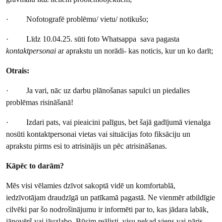
· Nofotografē problēmu/ vietu/ notikušo;
· Līdz 10.04.25. sūti foto Whatsappa sava pagasta
kontaktpersonai
ar aprakstu un norādi- kas noticis, kur un ko darīt;
Otrais:
· Ja vari, nāc uz darbu plānošanas sapulci un piedalies
problēmas risināšanā!
· Izdari pats, vai pieaicini palīgus, bet šajā gadījumā vienalga
nosūti kontaktpersonai vietas vai situācijas foto fiksāciju un
aprakstu pirms esi to atrisinājis un pēc atrisināšanas.
Kāpēc to darām?
Mēs visi vēlamies dzīvot sakoptā vidē un komfortablā,
iedzīvotājam draudzīgā un patīkamā pagastā. Ne vienmēr atbildīgie
cilvēki par šo nodrošinājumu ir informēti par to, kas jādara labāk,
jānovērš vai jāuzlabo. Būsim reālisti, visu nekad viens vai pāris