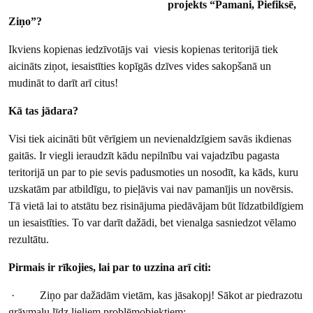
projekts “Pamani, Piefiksē,
Ziņo”?
Ikviens kopienas iedzīvotājs vai viesis kopienas teritorijā tiek
aicināts ziņot, iesaistīties kopīgās dzīves vides sakopšanā un
mudināt to darīt arī citus!
Kā tas jādara?
Visi tiek aicināti būt vērīgiem un nevienaldzīgiem savās ikdienas
gaitās. Ir viegli ieraudzīt kādu nepilnību vai vajadzību pagasta
teritorijā un par to pie sevis padusmoties un nosodīt, ka kāds, kuru
uzskatām par atbildīgu, to pieļāvis vai nav pamanījis un novērsis.
Tā vietā lai to atstātu bez risinājuma piedāvājam būt līdzatbildīgiem
un iesaistīties. To var darīt dažādi, bet vienalga sasniedzot vēlamo
rezultātu.
Pirmais ir rīkojies, lai par to uzzina arī citi:
· Ziņo par dažādām vietām, kas jāsakopj! Sākot ar piedrazotu
grāvmalu līdz lieliem problēmobjektiem;