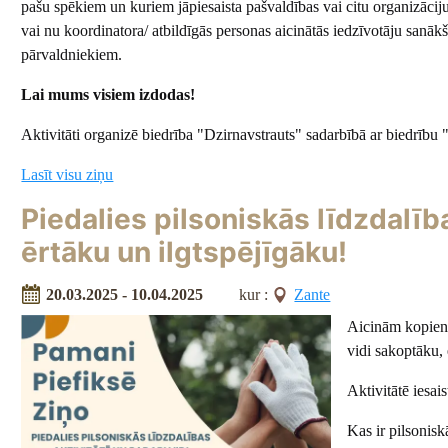
pašu spēkiem un kuriem jāpiesaista pašvaldības vai citu organizāciju 
vai nu koordinatora/ atbildīgās personas aicinātās iedzīvotāju sanāk
pārvaldniekiem.
Lai mums visiem izdodas!
Aktivitāti organizē biedrība "Dzirnavstrauts" sadarbībā ar biedrību
Lasīt visu ziņu
Piedalies pilsoniskās līdzdalīb
ērtāku un ilgtspējīgāku!
20.03.2025 - 10.04.2025
kur :
Zante
Aicinām kopienas
vidi sakoptāku, 
Aktivitātē iesai
Kas ir pilsonisk