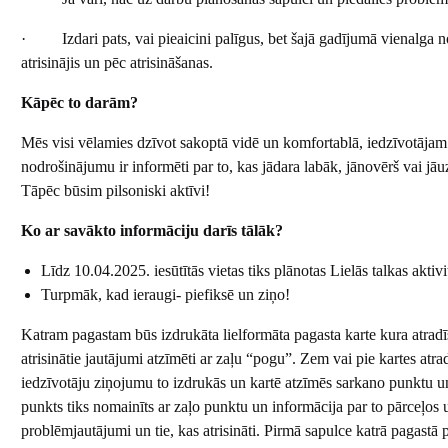
· Izdari pats, vai pieaicini palīgus, bet šajā gadījumā vienalga nos
atrisinājis un pēc atrisināšanas.
Kāpēc to darām?
Mēs visi vēlamies dzīvot sakoptā vidē un komfortablā, iedzīvotājam
nodrošinājumu ir informēti par to, kas jādara labāk, jānovērš vai jāu
Tāpēc būsim pilsoniski aktīvi!
Ko ar savākto informāciju darīs tālāk?
Līdz 10.04.2025. iesūtītās vietas tiks plānotas Lielās talkas aktiv
Turpmāk, kad ieraugi- piefiksē un ziņo!
Katram pagastam būs izdrukāta lielformāta pagasta karte kura atradīs
atrisinātie jautājumi atzīmēti ar zaļu “pogu”. Zem vai pie kartes atr
iedzīvotāju ziņojumu to izdrukās un kartē atzīmēs sarkano punktu u
punkts tiks nomainīts ar zaļo punktu un informācija par to pārceļo
problēmjautājumi un tie, kas atrisināti. Pirmā sapulce katrā pagastā 