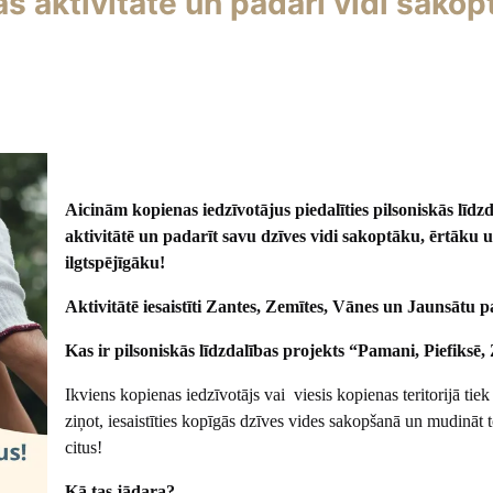
as aktivitātē un padari vidi sakop
Aicinām kopienas iedzīvotājus piedalīties pilsoniskās līdzd
aktivitātē un padarīt savu dzīves vidi sakoptāku, ērtāku 
ilgtspējīgāku!
Aktivitātē iesaistīti Zantes, Zemītes, Vānes un Jaunsātu p
Kas ir pilsoniskās līdzdalības projekts “Pamani, Piefiksē,
Ikviens kopienas iedzīvotājs vai viesis kopienas teritorijā tiek 
ziņot, iesaistīties kopīgās dzīves vides sakopšanā un mudināt to
citus!
Kā tas jādara?