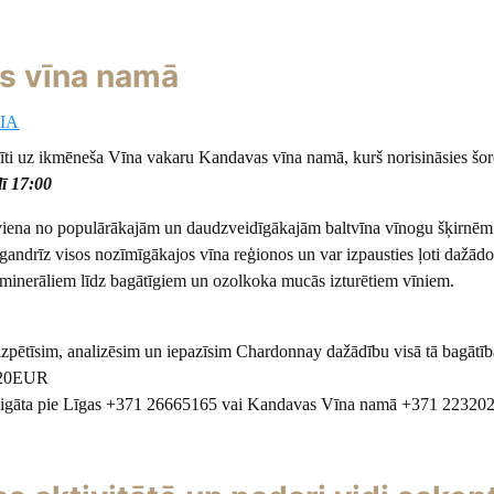
s vīna namā
SIA
idīti uz ikmēneša Vīna vakaru Kandavas vīna namā, kurš norisināsies šor
lī 17:00
iena no populārākajām un daudzveidīgākajām baltvīna vīnogu šķirnēm
gandrīz visos nozīmīgākajos vīna reģionos un var izpausties ļoti dažādos
minerāliem līdz bagātīgiem un ozolkoka mucās izturētiem vīniem.
zpētīsim, analizēsim un iepazīsim Chardonnay dažādību visā tā bagātīb
 20EUR
bligāta pie Līgas +371 26665165 vai Kandavas Vīna namā +371 22320