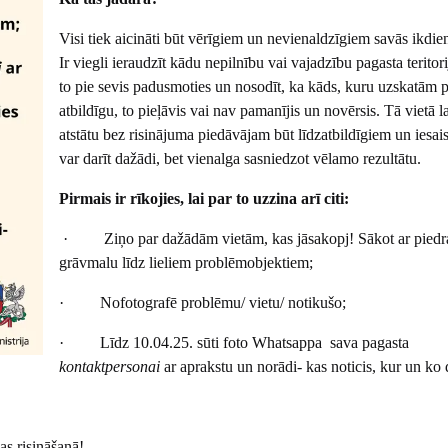
Visi tiek aicināti būt vērīgiem un nevienaldzīgiem savās ikdien
Ir viegli ieraudzīt kādu nepilnību vai vajadzību pagasta teritor
to pie sevis padusmoties un nosodīt, ka kāds, kuru uzskatām p
atbildīgu, to pieļāvis vai nav pamanījis un novērsis. Tā vietā la
atstātu bez risinājuma piedāvājam būt līdzatbildīgiem un iesaist
var darīt dažādi, bet vienalga sasniedzot vēlamo rezultātu.
Pirmais ir rīkojies, lai par to uzzina arī citi:
· Ziņo par dažādām vietām, kas jāsakopj! Sākot ar piedr
grāvmalu līdz lieliem problēmobjektiem;
· Nofotografē problēmu/ vietu/ notikušo;
· Līdz 10.04.25. sūti foto Whatsappa sava pagasta
kontaktpersonai
ar aprakstu un norādi- kas noticis, kur un ko d
s risināšanā!