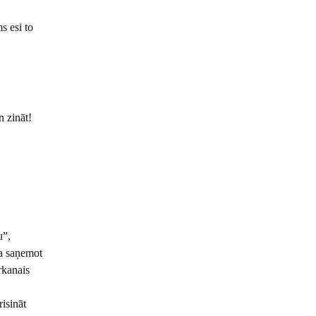
s esi to
n zināt!
u”,
na saņemot
rkanais
risināt