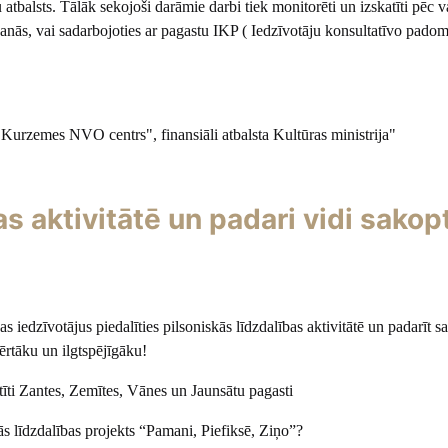
atbalsts. Tālāk sekojoši darāmie darbi tiek monitorēti un izskatīti pēc 
šanās, vai sadarbojoties ar pagastu IKP ( Iedzīvotāju konsultatīvo padom
 "Kurzemes NVO centrs", finansiāli atbalsta Kultūras ministrija"
as aktivitātē un padari vidi sakop
 iedzīvotājus piedalīties pilsoniskās līdzdalības aktivitātē un padarīt s
ērtāku un ilgtspējīgāku!
stīti Zantes, Zemītes, Vānes un Jaunsātu pagasti
ās līdzdalības projekts “Pamani, Piefiksē, Ziņo”?