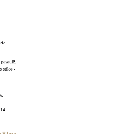
eiz
 pasaulē.
 stilos -
ā.
214