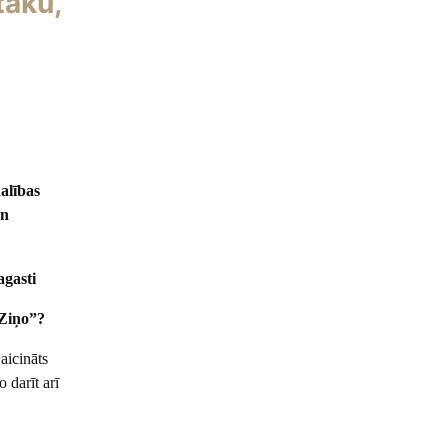
tāku,
alības
un
agasti
 Ziņo”?
aicināts
 darīt arī