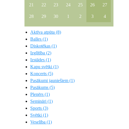
21
22
23
24
25
26
27
28
29
30
1
2
3
4
Aktīva atpūta (8)
Balles (1)
Diskotēkas (1)
Izglītība (2)
Izstādes (1)
Kapu svētki (1)
Koncerts (5)
Pasākumi jauniešiem (1)
Pasākums (5)
Plenērs (1)
Semināri (1)
Sports (3)
Svētki (1)
Veselība (1)