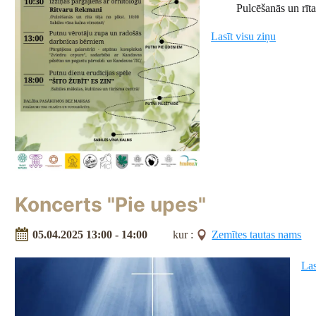
Pulcēšanās un rīta tēj
Lasīt visu ziņu
Koncerts "Pie upes"
05.04.2025 13:00 - 14:00
kur :
Zemītes tautas nams
Las