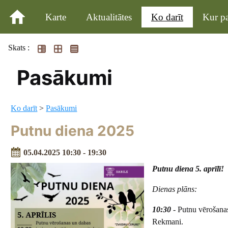
Karte
Aktualitātes
Ko darīt
Kur pa
Skats :
Pasākumi
Ko darīt
>
Pasākumi
Putnu diena 2025
05.04.2025 10:30 - 19:30
Putnu diena 5. aprīlī!
Dienas plāns:
10:30
- Putnu vērošanas
Rekmani.