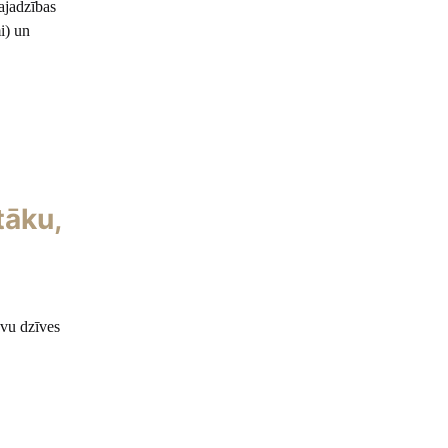
vajadzības
i) un
tāku,
avu dzīves