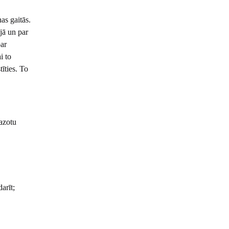
as gaitās.
ijā un par
ar
i to
īties. To
azotu
arīt;