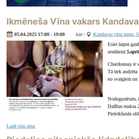
Ikmēneša Vīna vakars Kandava
05.04.2025 17:00 - 19:00
kur :
Kandavas vīna nams, 
Esiet laipni ga
sestdienā
5.aprī
Chardonnay ir v
Tā tiek audzēta 
no svaigiem un 
Nodegustēsim, i
Dalības maksa
Pieteikšanās o
Lasīt visu ziņu