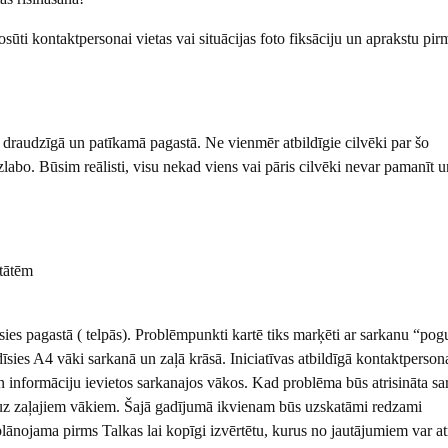
ūti kontaktpersonai vietas vai situācijas foto fiksāciju un aprakstu pirm
 draudzīgā un patīkamā pagastā. Ne vienmēr atbildīgie cilvēki par šo
zlabo. Būsim reālisti, visu nekad viens vai pāris cilvēki nevar pamanīt u
itātēm
ies pagastā ( telpās). Problēmpunkti kartē tiks marķēti ar sarkanu “pog
adīsies A4 vāki sarkanā un zaļā krāsā. Iniciatīvas atbildīgā kontaktperso
n informāciju ievietos sarkanajos vākos. Kad problēma būs atrisināta sa
s uz zaļajiem vākiem. Šajā gadījumā ikvienam būs uzskatāmi redzami
plānojama pirms Talkas lai kopīgi izvērtētu, kurus no jautājumiem var at