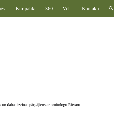
ēst
Kur palikt
360
Vēl..
Kontakti
 un dabas izziņas pārgājiens ar ornitologu Ritvaru