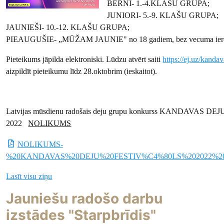
BĒRNI- 1.-4.KLAŠU GRUPA;
JUNIORI- 5.-9. KLAŠU GRUPA;
JAUNIEŠI- 10.-12. KLAŠU GRUPA;
PIEAUGUŠIE- „MŪŽAM JAUNIE" no 18 gadiem, bez vecuma ier
Pieteikums jāpilda elektroniski. Lūdzu atvērt saiti
https://ej.uz/kandav
aizpildīt pieteikumu līdz 28.oktobrim (ieskaitot).
Latvijas mūsdienu radošais deju grupu konkurss KANDAVAS D
2022
NOLIKUMS
NOLIKUMS-
%20KANDAVAS%20DEJU%20FESTIV%C4%80LS%202022%20%
Lasīt visu ziņu
Jauniešu radošo darbu
izstādes "Starpbrīdis"