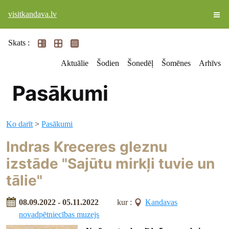
visitkandava.lv
Skats :
Aktuālie
Šodien
Šonedēļ
Šomēnes
Arhīvs
Pasākumi
Ko darīt
>
Pasākumi
Indras Kreceres gleznu
izstāde "Sajūtu mirkļi tuvie un
tālie"
08.09.2022 - 05.11.2022
kur :
Kandavas
novadpētniecības muzejs