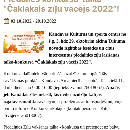
“Čaklākais zīļu vācējs 2022”!
03.10.2022 - 29.10.2022
Kandavas Kultūras un sporta centrs no
š.g. 3. līdz 29. oktobrim aicina Tukuma
novada izglītības iestādes un citus
interesentus piedalīties zīļu lasīšanas
talkā-konkursā “Čaklākais zīļu vācējs 2022”.
Konkursa dalībnieki vāc kritušās ozolzīles un nogādā tās
savākšanas punktā - Kandavas Amatniecības centrā, Talsu ielā 11,
darbadienas no 9.00-16.00 (iepriekš zvanot 26018067).
Apaļās
jeb Kanādas zīles nelasīt, tās neder ozolzīļu kafijas
izgatavošanai!
Ja savācējam ir problēmas ar transportēšanu, viņš
par to informē Konkursa rīkotājus (kontaktpersona – Kitija
Švīgere- 26018067).
Piedalīties Zīļu vākšanas talkā - konkursā un pretendēt uz balvu