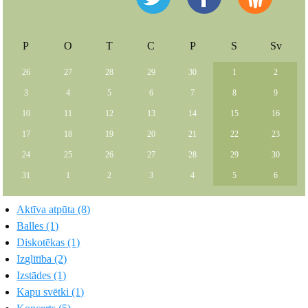
P
O
T
C
P
S
Sv
26
27
28
29
30
1
2
3
4
5
6
7
8
9
10
11
12
13
14
15
16
17
18
19
20
21
22
23
24
25
26
27
28
29
30
31
1
2
3
4
5
6
Aktīva atpūta (8)
Balles (1)
Diskotēkas (1)
Izglītība (2)
Izstādes (1)
Kapu svētki (1)