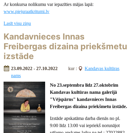
Ar konkursa nolikumu var iepazīties mājas lapā:
www.piejuraatkritumi.lv
Lasīt visu ziņu
Kandavnieces Innas
Freibergas dizaina priekšmetu
izstāde
23.09.2022 - 27.10.2022
kur :
Kandavas kultūras
nams
No 23.septembra līdz 27.oktobrim
Kandavas kultūras nama galerijā
"Vējspārns" kandavnieces Innas
Freibergas dizaina priekšmetu izstāde.
Izstāde apskatāma darba dienās no pl.
9:00 līdz 13:00 vai iepriekš norunājot
vēlamo apskates laiku pa tel.: 27022882.