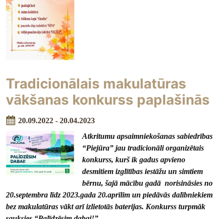
Tradicionālais makulatūras
vākšanas konkurss paplašinās
20.09.2022 - 20.04.2023
Atkritumu apsaimniekošanas sabiedrības
“Piejūra” jau tradicionāli organizētais
konkurss, kurš ik gadus apvieno
desmitiem izglītības iestāžu un simtiem
bērnu, šajā mācību gadā norisināsies no
20.septembra līdz 2023.gada 20.aprīlim un piedāvās dalībniekiem
bez makulatūras vākt arī izlietotās baterijas. Konkurss turpmāk
sauksies “Palīdzēsim dabai!”