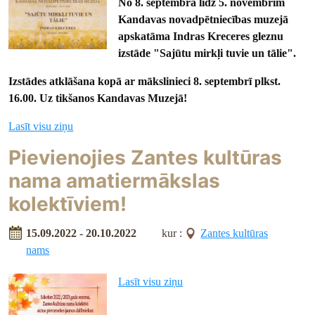
No 8. septembra līdz 5. novembrim
Kandavas novadpētniecības muzejā
apskatāma
Indras Kreceres gleznu
izstāde
"Sajūtu mirkļi tuvie un tālie".
Izstādes atklāšana kopā ar mākslinieci 8. septembrī plkst.
16.00.
Uz tikšanos Kandavas Muzejā!
Lasīt visu ziņu
Pievienojies Zantes kultūras
nama amatiermākslas
kolektīviem!
15.09.2022 - 20.10.2022
kur :
Zantes kultūras
nams
Lasīt visu ziņu