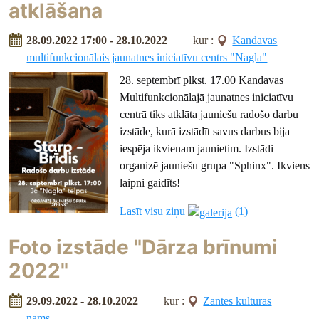
atklāšana
28.09.2022 17:00 - 28.10.2022
kur :
Kandavas
multifunkcionālais jaunatnes iniciatīvu centrs "Nagla"
2
8. septembrī plkst. 17.00 Kandavas
Multifunkcionālajā jaunatnes iniciatīvu
centrā tiks atklāta jauniešu radošo darbu
izstāde, kurā izstādīt savus darbus bija
iespēja ikvienam jaunietim. Izstādi
organizē jauniešu grupa "Sphinx". Ikviens
laipni gaidīts!
Lasīt visu ziņu
(1)
Foto izstāde "Dārza brīnumi
2022"
29.09.2022 - 28.10.2022
kur :
Zantes kultūras
nams