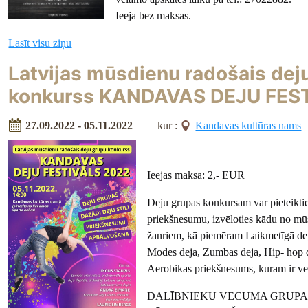
Ieeja bez maksas.
Lasīt visu ziņu
Latvijas mūsdienu radošais dej
konkurss KANDAVAS DEJU FES
27.09.2022 - 05.11.2022
kur :
Kandavas kultūras nams
Ieejas maksa: 2,- EUR
Deju grupas konkursam var pieteikties
priekšnesumu, izvēloties kādu no mū
žanriem, kā piemēram Laikmetīgā dej
Modes deja, Zumbas deja, Hip- hop de
Aerobikas priekšnesums, kuram ir vei
DALĪBNIEKU VECUMA GRUPA