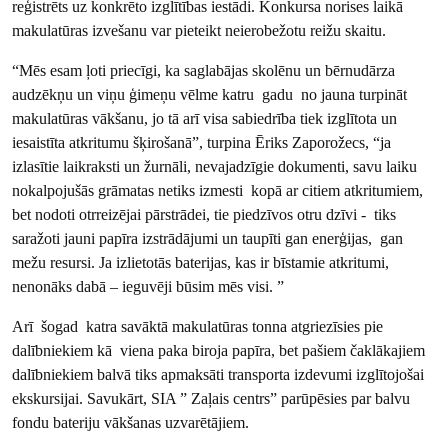
reģistrēts uz konkrēto izglītības iestādi. Konkursa norises laikā
makulatūras izvešanu var pieteikt neierobežotu reižu skaitu.
“Mēs esam ļoti priecīgi, ka saglabājas skolēnu un bērnudārza
audzēkņu un viņu ģimeņu vēlme katru gadu no jauna turpināt
makulatūras vākšanu, jo tā arī visa sabiedrība tiek izglītota un
iesaistīta atkritumu šķirošanā”, turpina Ēriks Zaporožecs, “ja
izlasītie laikraksti un žurnāli, nevajadzīgie dokumenti, savu laiku
nokalpojušās grāmatas netiks izmesti kopā ar citiem atkritumiem,
bet nodoti otrreizējai pārstrādei, tie piedzīvos otru dzīvi - tiks
saražoti jauni papīra izstrādājumi un taupīti gan enerģijas, gan
mežu resursi. Ja izlietotās baterijas, kas ir bīstamie atkritumi,
nenonāks dabā – ieguvēji būsim mēs visi. ”
Arī šogad katra savāktā makulatūras tonna atgriezīsies pie
dalībniekiem kā viena paka biroja papīra, bet pašiem čaklākajiem
dalībniekiem balvā tiks apmaksāti transporta izdevumi izglītojošai
ekskursijai. Savukārt, SIA ” Zaļais centrs” parūpēsies par balvu
fondu bateriju vākšanas uzvarētājiem.