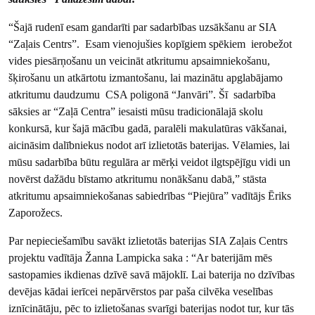
“Šajā rudenī esam gandarīti par sadarbības uzsākšanu ar SIA
“Zaļais Centrs”. Esam vienojušies kopīgiem spēkiem ierobežot
vides piesārņošanu un veicināt atkritumu apsaimniekošanu,
šķirošanu un atkārtotu izmantošanu, lai mazinātu apglabājamo
atkritumu daudzumu CSA poligonā “Janvāri”. Šī sadarbība
sāksies ar “Zaļā Centra” iesaisti mūsu tradicionālajā skolu
konkursā, kur šajā mācību gadā, paralēli makulatūras vākšanai,
aicināsim dalībniekus nodot arī izlietotās baterijas. Vēlamies, lai
mūsu sadarbība būtu regulāra ar mērķi veidot ilgtspējīgu vidi un
novērst dažādu bīstamo atkritumu nonākšanu dabā,” stāsta
atkritumu apsaimniekošanas sabiedrības “Piejūra” vadītājs Ēriks
Zaporožecs.
Par nepieciešamību savākt izlietotās baterijas SIA Zaļais Centrs
projektu vadītāja Žanna Lampicka saka : “Ar baterijām mēs
sastopamies ikdienas dzīvē savā mājoklī. Lai baterija no dzīvības
devējas kādai ierīcei nepārvērstos par paša cilvēka veselības
iznīcinātāju, pēc to izlietošanas svarīgi baterijas nodot tur, kur tās