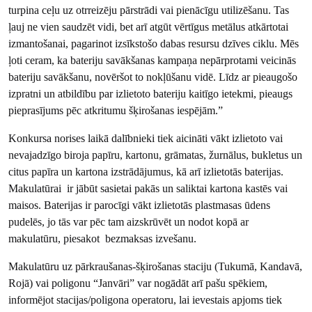
turpina ceļu uz otrreizēju pārstrādi vai pienācīgu utilizēšanu. Tas
ļauj ne vien saudzēt vidi, bet arī atgūt vērtīgus metālus atkārtotai
izmantošanai, pagarinot izsīkstošo dabas resursu dzīves ciklu. Mēs
ļoti ceram, ka bateriju savākšanas kampaņa nepārprotami veicinās
bateriju savākšanu, novēršot to nokļūšanu vidē. Līdz ar pieaugošo
izpratni un atbildību par izlietoto bateriju kaitīgo ietekmi, pieaugs
pieprasījums pēc atkritumu šķirošanas iespējām.”
Konkursa norises laikā dalībnieki tiek aicināti vākt izlietoto vai
nevajadzīgo biroja papīru, kartonu, grāmatas, žurnālus, bukletus un
citus papīra un kartona izstrādājumus, kā arī izlietotās baterijas.
Makulatūrai ir jābūt sasietai pakās un saliktai kartona kastēs vai
maisos. Baterijas ir parocīgi vākt izlietotās plastmasas ūdens
pudelēs, jo tās var pēc tam aizskrūvēt un nodot kopā ar
makulatūru, piesakot bezmaksas izvešanu.
Makulatūru uz pārkraušanas-šķirošanas staciju (Tukumā, Kandavā,
Rojā) vai poligonu “Janvāri” var nogādāt arī pašu spēkiem,
informējot stacijas/poligona operatoru, lai ievestais apjoms tiek