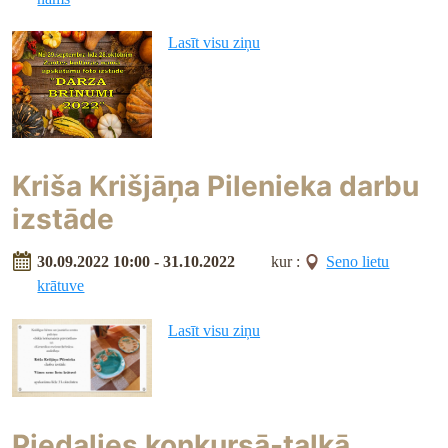
Lasīt visu ziņu
Kriša Krišjāņa Pilenieka darbu
izstāde
30.09.2022 10:00 - 31.10.2022
kur :
Seno lietu
krātuve
Lasīt visu ziņu
Piedalies konkursā-talkā