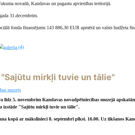
s Tukuma novadā, Kandavas un pagastu apvienības teritorijā.
23.gada 31.decembrim.
Sociālā fonda finansējums 143 886,30 EUR apmērā un valsts budžeta fi
(4)
Sajūtu mirkļi tuvie un tālie"
bas muzejs
ra līdz 5. novembrim Kandavas novadpētniecības muzejā apskat
u izstāde
"Sajūtu mirkļi tuvie un tālie".
ana kopā ar mākslinieci 8. septembrī plkst. 16.00.
Uz tikšanos Kan