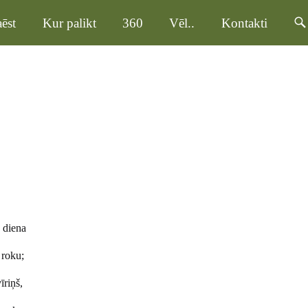
ēst
Kur palikt
360
Vēl..
Kontakti
a diena
 roku;
īriņš,