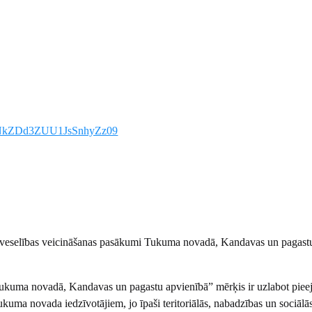
tHNkZDd3ZUU1JsSnhyZz09
n veselības veicināšanas pasākumi Tukuma novadā, Kandavas un pagast
 Tukuma novadā, Kandavas un pagastu apvienībā” mērķis ir uzlabot pie
uma novada iedzīvotājiem, jo īpaši teritoriālās, nabadzības un sociālā