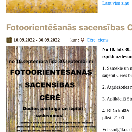
Lasīt visu ziņu
Fotoorientēšanās sacensības 
10.09.2022 - 30.09.2022
kur :
Cēre, ciems
No 10. līdz 30
izpildi uzdevu
1. Sameklē un n
saņemt Cēres bib
2. Atgriežoties 
3. Aplikācijā St
4. Bilžu kolāžu
plkst. 21.00.
Veiksmīgākos da