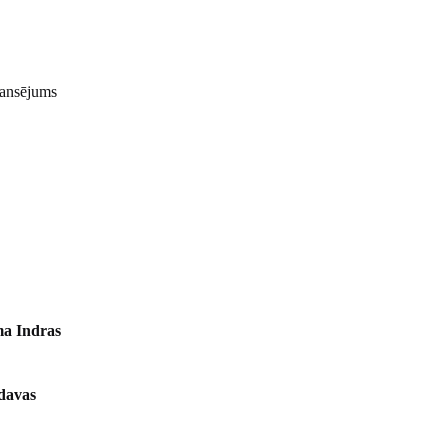
nansējums
āma
Indras
davas