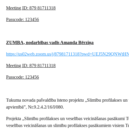
Meeting ID: 879 81711318
Passcode: 123456
ZUMBA, nodarbības vadīs Amanda Bērziņa
https://us02web.zoom.us/j/87981711318?pwd=UEJ5N29QNW
Meeting ID: 879 81711318
Passcode: 123456
Tukuma novada pašvaldība īsteno projektu „Slimību profilakses u
apvienībā”, Nr.9.2.4.2/16/I/080.
Projekta „Slimību profilakses un veselības veicināšanas pasākumi
veselības veicināšanas un slimību profilakses pasākumiem visiem Tuk