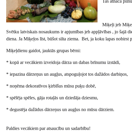
Tas atnāca piln
Miķeļi jeb Miķeļ
Svētku latviskais nosaukums ir apjumības jeb appļāvības , jo šajā d
diena. Ja Miķeļos līst, būšot silta ziema. Bet, ja koku lapas nobirst 
Miķeļdienu gaidot, jauktās grupas bērni:
* kopā ar vecākiem izveidoja dārza un dabas brīnumu izstādi,
* iepazina dārzeņus un augļus, atspoguļojot tos dažādos darbiņos,
* noņēma dekoratīvos ķirbīšus mūsu puķu dobē,
* spēlēja spēles, gāja rotaļās un dziedāja dziesmu,
* degustēja dažādus dārzeņus un augļus no mūsu dārziem.
Paldies vecākiem par atsaucību un sadarbību!