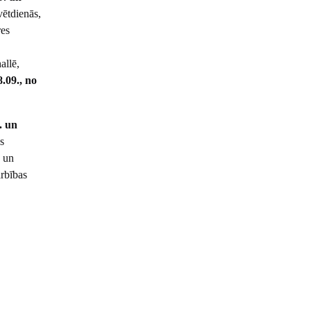
ētdienās,
res
allē,
8.09., no
. un
s
 un
rbības