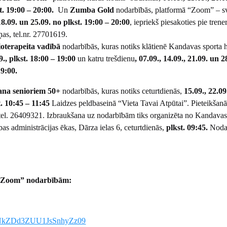
t. 19:00 – 20:00.
Un
Zumba Gold
nodarbībās, platformā “Zoom” – sv
 18.09. un 25.09. no
plkst. 19:00 – 20:00
, iepriekš piesakoties pie trene
s, tel.nr. 27701619.
ioterapeita vadībā
nodarbībās, kuras notiks klātienē Kandavas sporta h
9., plkst. 18:00 – 19:00
un katru trešdienu
, 07.09., 14.09., 21.09. un 2
19:00.
ana senioriem 50+
nodarbībās, kuras notiks ceturtdienās,
15.09., 22.09
t. 10:45 – 11:45
Laidzes peldbaseinā “Vieta Tavai Atpūtai”. Pieteikšanā
el. 26409321. Izbraukšana uz nodarbībām tiks organizēta no Kandavas
as administrācijas ēkas, Dārza ielas 6, ceturtdienās,
plkst. 09:45.
Noda
 “Zoom” nodarbībām:
tHNkZDd3ZUU1JsSnhyZz09