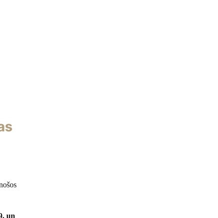
as
inošos
9. un