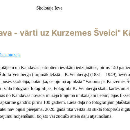
 Ieva
va - vārti uz Kurzemes Šveici" K
ības muzejs
ļotājiem un Kandavas patriotiem iesakām iedziļināties, pirms 140 gadi
dolfa Veinberga (turpmāk tekstā – K.Veinbergs) (1881 – 1949), ievēr
 puses skolotāja, botāniķa, ceļojuma apraksta “Vadonis pa Kurzemes Š
 izcila fotogrāfa fotogrāfijās. Fotogrāfa K. Veinberga skatu kartes un st
ienas no Kandavas novada muzeja krājuma unikālajām lietām, tajās fiksēt
apkārtne gandrīz pirms 100 gadiem. Liela daļa no fotogrāfijām plašāka
atei nav bijusi pieejama. 2020. gadā tika veikta 30 stikla fotoplašu digitā
pējumu noņemšanu, bojāto vai zudušo attēla daļu atjaunošana.