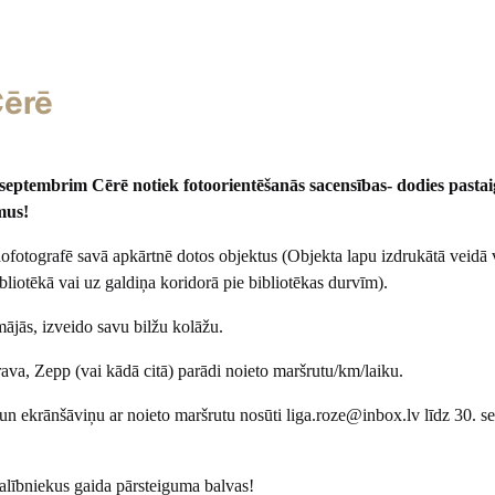
Cērē
. septembrim Cērē notiek fotoorientēšanās sacensības- dodies pasta
mus!
ofotografē savā apkārtnē dotos objektus (Objekta lapu izdrukātā veidā 
liotēkā vai uz galdiņa koridorā pie bibliotēkas durvīm).
mājās, izveido savu bilžu kolāžu.
rava, Zepp (vai kādā citā) parādi noieto maršrutu/km/laiku.
 un ekrānšāviņu ar noieto maršrutu nosūti liga.roze@inbox.lv līdz 30. 
lībniekus gaida pārsteiguma balvas!