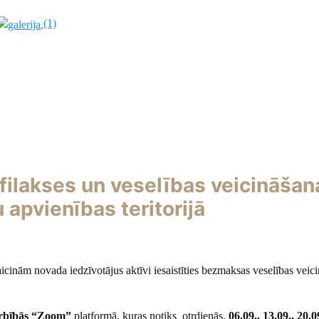
(1)
filakses un veselības veicināšan
apvienības teritorijā
inām novada iedzīvotājus aktīvi iesaistīties bezmaksas veselības veic
bībās “Zoom”
platformā, kuras notiks otrdienās,
06.09., 13.09., 20.0