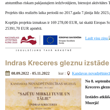
atstumtības riskam pakļautajiem iedzīvotājiem, īstenojot aktivitāte
Projekts tiks realizēts laika periodā no 2017.gada 7.jūnija līdz 20
Kopējās projekta izmaksas ir 169 278,00 EUR, tai skaitā Eiropas 
25391,70 EUR apmērā.
Lasīt visu ziņu
Indras Kreceres gleznu izstāde "
08.09.2022 - 05.11.2022
kur :
Kandavas novadpētniecī
No 8. septemb
Kreceres glezn
Izstādes atklāš
Muzejā!