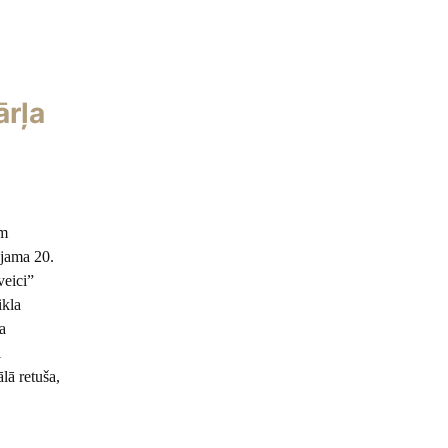
ārļa
em
ojama 20.
veici”
ikla
a
i
lā retuša,