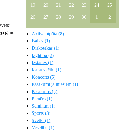
19
20
21
22
23
24
25
26
27
28
29
30
1
2
svētki.
ējā ganu
Aktīva atpūta (8)
Balles (1)
Diskotēkas (1)
Izglītība (2)
Izstādes (1)
Kapu svētki (1)
Koncerts (5)
Pasākumi jauniešiem (1)
Pasākums (5)
Plenērs (1)
Semināri (1)
Sports (3)
Svētki (1)
Veselība (1)