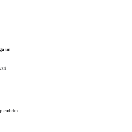
igā un
vari
septembrim