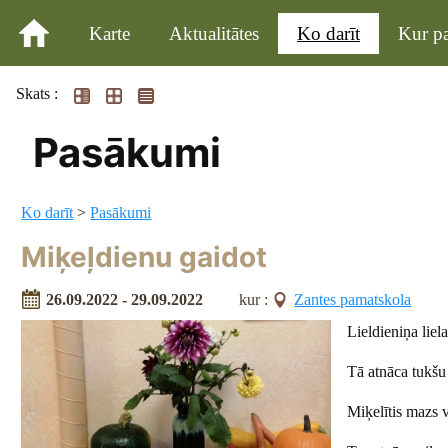
Karte
Aktualitātes
Ko darīt
Kur pa
Skats :
Pasākumi
Ko darīt
>
Pasākumi
Miķeļdienu gaidot
26.09.2022 - 29.09.2022
kur :
Zantes pamatskola
Lieldieniņa liel
Tā atnāca tukšu
Miķelītis mazs v