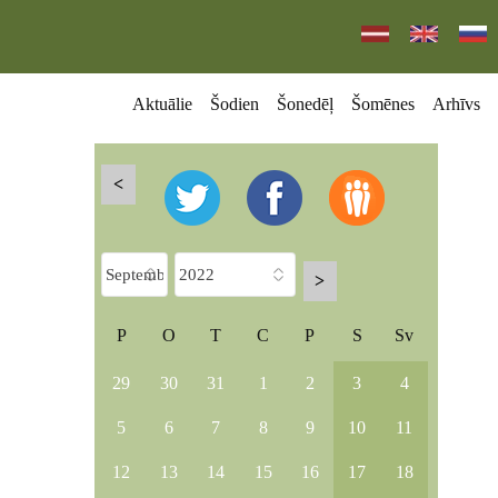
Aktuālie
Šodien
Šonedēļ
Šomēnes
Arhīvs
<
>
P
O
T
C
P
S
Sv
29
30
31
1
2
3
4
5
6
7
8
9
10
11
12
13
14
15
16
17
18