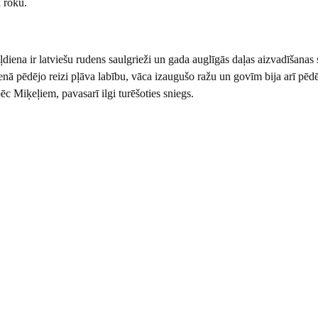
u roku.
diena ir latviešu rudens saulgrieži un gada auglīgās daļas aizvadīšanas 
ienā pēdējo reizi pļāva labību, vāca izaugušo ražu un govīm bija arī pēd
pēc Miķeļiem, pavasarī ilgi turēšoties sniegs.