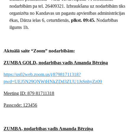
nodarbībām pa tel. 26409321. Izbraukšana uz nodarbībām tiks
organizēta no Kandavas un pagastu apvienības administrācijas
ēkas, Dārza ielas 6, ceturtdienās,
plkst. 09:45.
Nodarbības
ilgums 1h.
Aktuālā saite “Zoom” nodarbībām:
ZUMBA GOLD, nodarbības vadīs Amanda Bērziņa
https://us02web.zoom.us/j/87981711318?
pwd=UEJ5N29QNWtHNkZDd3ZUU1JsSnhyZz09
Meeting ID: 879 81711318
Passcode: 123456
ZUMBA, nodarbības vadīs Amanda Bērziņa