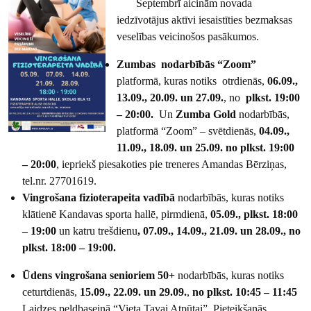
Septembrī aicinām novada
iedzīvotājus aktīvi iesaistīties bezmaksas
veselības veicinošos pasākumos.
Zumbas nodarbībās “Zoom”
platformā, kuras notiks otrdienās,
06.09.,
13.09., 20.09. un 27.09.
, no
plkst. 19:00
– 20:00.
Un
Zumba Gold
nodarbībās,
platformā “Zoom” – svētdienās,
04.09.,
11.09., 18.09. un 25.09. no
plkst. 19:00
– 20:00
, iepriekš piesakoties pie treneres Amandas Bērziņas,
tel.nr. 27701619.
Vingrošana fizioterapeita vadībā
nodarbībās, kuras notiks
klātienē Kandavas sporta hallē, pirmdienā,
05.09., plkst. 18:00
– 19:00
un katru trešdienu
, 07.09., 14.09., 21.09. un 28.09., no
plkst. 18:00 – 19:00.
Ūdens vingrošana senioriem 50+
nodarbībās, kuras notiks
ceturtdienās,
15.09., 22.09. un 29.09.
,
no plkst. 10:45 – 11:45
Laidzes peldbaseinā “Vieta Tavai Atpūtai”. Pieteikšanās