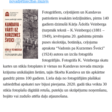
novadpētniecības muzejs
Fotogrāfiem, ceļotājiem un Kandavas
patriotiem iesakām iedziļināties, pirms 140
gadiem dzimušā Kārļa Ādolfa Veinberga
(turpmāk tekstā – K.Veinbergs) (1881 –
1949), ievērojama 20. gadsimta pirmās
puses skolotāja, botāniķa, ceļojuma
apraksta “Vadonis pa Kurzemes Šveici”
(1924) autora un izcila fotogrāfa
fotogrāfijās. Fotogrāfa K. Veinberga skatu
kartes un stikla fotoplates ir vienas no Kandavas novada muzeja
krājuma unikālajām lietām, tajās fiksēta Kandava un tās apkārtne
gandrīz pirms 100 gadiem. Liela daļa no fotogrāfijām plašākai
sabiedrībai apskatei nav bijusi pieejama. 2020. gadā tika veikta 30
stikla fotoplašu digitālā retuša, putekļu un skrāpējumu noņemšanu,
bojāto vai zudušo attēla daļu atjaunošana.