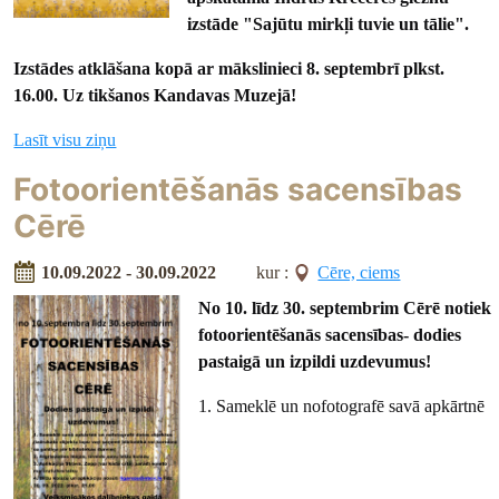
izstāde
"Sajūtu mirkļi tuvie un tālie".
Izstādes atklāšana kopā ar mākslinieci 8. septembrī plkst.
16.00.
Uz tikšanos Kandavas Muzejā!
Lasīt visu ziņu
Fotoorientēšanās sacensības
Cērē
10.09.2022 - 30.09.2022
kur :
Cēre, ciems
No 10. līdz 30. septembrim Cērē notiek
fotoorientēšanās sacensības- dodies
pastaigā un izpildi uzdevumus!
1. Sameklē un nofotografē savā apkārtnē