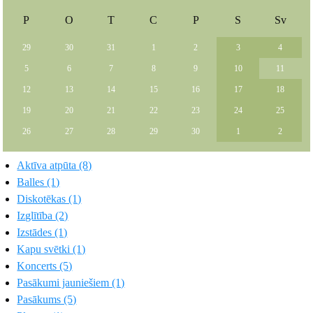
P
O
T
C
P
S
Sv
29
30
31
1
2
3
4
5
6
7
8
9
10
11
12
13
14
15
16
17
18
19
20
21
22
23
24
25
26
27
28
29
30
1
2
Aktīva atpūta (8)
Balles (1)
Diskotēkas (1)
Izglītība (2)
Izstādes (1)
Kapu svētki (1)
Koncerts (5)
Pasākumi jauniešiem (1)
Pasākums (5)