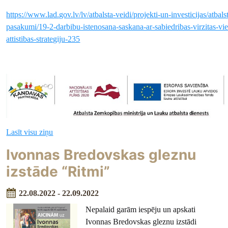
https://www.lad.gov.lv/lv/atbalsta-veidi/projekti-un-investicijas/atbals
pasakumi/19-2-darbibu-istenosana-saskana-ar-sabiedribas-virzitas-vie
attistibas-strategiju-235
Lasīt visu ziņu
Ivonnas Bredovskas gleznu
izstāde “Ritmi”
22.08.2022 - 22.09.2022
Nepalaid garām iespēju un apskati
Ivonnas Bredovskas gleznu izstādi