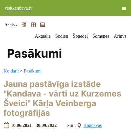
visitkandava.lv
Skats :
Aktuālie
Šodien
Šonedēļ
Šomēnes
Arhīvs
Pasākumi
Ko darīt
>
Pasākumi
Jauna pastāvīga izstāde
"Kandava - vārti uz Kurzemes
Šveici" Kārļa Veinberga
fotogrāfijās
10.06.2021 - 30.09.2022
kur :
Kandavas