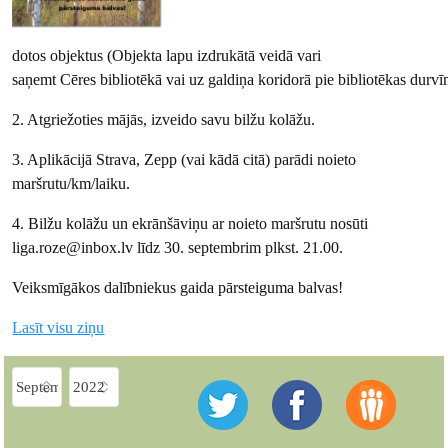
dotos objektus (Objekta lapu izdrukātā veidā vari
saņemt Cēres bibliotēkā vai uz galdiņa koridorā pie bibliotēkas durvī
2. Atgriežoties mājās, izveido savu bilžu kolāžu.
3. Aplikācijā Strava, Zepp (vai kādā citā) parādi noieto
maršrutu/km/laiku.
4. Bilžu kolāžu un ekrānšāviņu ar noieto maršrutu nosūti
liga.roze@inbox.lv līdz 30. septembrim plkst. 21.00.
Veiksmīgākos dalībniekus gaida pārsteiguma balvas!
Lasīt visu ziņu