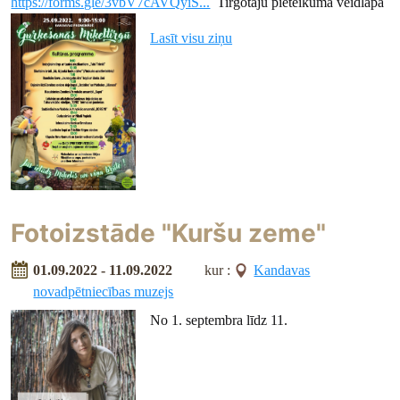
https://forms.gle/3vbV7cAVQyiS...
Tirgotāju pieteikuma veidlapa
Lasīt visu ziņu
Fotoizstāde "Kuršu zeme"
01.09.2022 - 11.09.2022
kur :
Kandavas
novadpētniecības muzejs
No 1. septembra līdz 11.