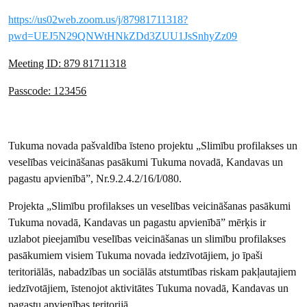
https://us02web.zoom.us/j/87981711318?
pwd=UEJ5N29QNWtHNkZDd3ZUU1JsSnhyZz09
Meeting ID: 879 81711318
Passcode: 123456
Tukuma novada pašvaldība īsteno projektu „Slimību profilakses un
veselības veicināšanas pasākumi Tukuma novadā, Kandavas un
pagastu apvienībā”, Nr.9.2.4.2/16/I/080.
Projekta „Slimību profilakses un veselības veicināšanas pasākumi
Tukuma novadā, Kandavas un pagastu apvienībā” mērķis ir
uzlabot pieejamību veselības veicināšanas un slimību profilakses
pasākumiem visiem Tukuma novada iedzīvotājiem, jo īpaši
teritoriālās, nabadzības un sociālās atstumtības riskam pakļautajiem
iedzīvotājiem, īstenojot aktivitātes Tukuma novadā, Kandavas un
pagastu apvienības teritorijā.