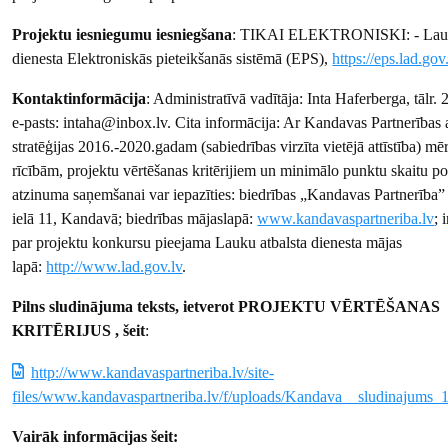
Projektu iesniegumu iesniegšana
: TIKAI ELEKTRONISKI: - Lauk
dienesta Elektroniskās pieteikšanās sistēmā (EPS),
https://eps.lad.gov
Kontaktinformācija
: Administratīvā vadītāja: Inta Haferberga, tālr.
e-pasts: intaha@inbox.lv. Cita informācija: Ar Kandavas Partnerības a
stratēģijas 2016.-2020.gadam (sabiedrības virzīta vietējā attīstība) mē
rīcībām, projektu vērtēšanas kritērijiem un minimālo punktu skaitu po
atzinuma saņemšanai var iepazīties: biedrības „Kandavas Partnerība” 
ielā 11, Kandavā; biedrības mājaslapā:
www.kandavaspartneriba.lv
; 
par projektu konkursu pieejama Lauku atbalsta dienesta mājas
lapā:
http://www.lad.gov.lv
.
Pilns sludinājuma teksts, ietverot PROJEKTU VĒRTĒŠANAS
KRITĒRIJUS , šeit
:
http://www.kandavaspartneriba.lv/site-
files/www.kandavaspartneriba.lv/f/uploads/Kandava__sludinajums_
Vairāk informācijas šeit: