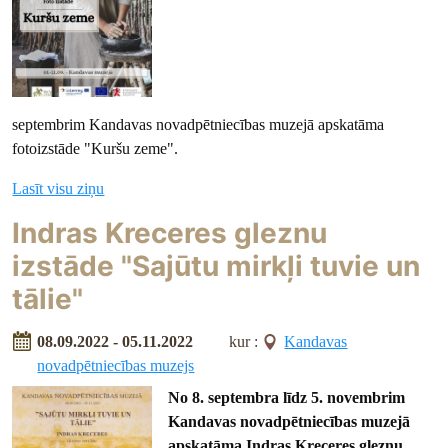
septembrim
Kandavas novadpētniecības muzejā apskatāma
fotoizstāde "Kuršu zeme".
Lasīt visu ziņu
Indras Kreceres gleznu
izstāde "Sajūtu mirkļi tuvie un
tālie"
08.09.2022 - 05.11.2022
kur :
Kandavas
novadpētniecības muzejs
No 8. septembra līdz 5. novembrim
Kandavas novadpētniecības muzejā
apskatāma
Indras Kreceres gleznu