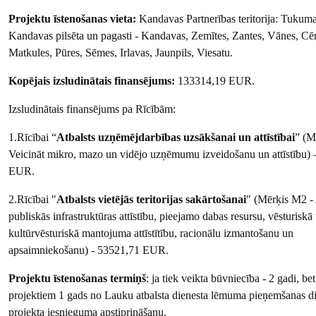
Projektu īstenošanas vieta:
Kandavas Partnerības teritorija: Tukum
Kandavas pilsēta un pagasti - Kandavas, Zemītes, Zantes, Vānes, Cēr
Matkules, Pūres, Sēmes, Irlavas, Jaunpils, Viesatu.
Kopējais izsludinātais finansējums:
133314,19 EUR.
Izsludinātais finansējums pa Rīcībām:
1.Rīcībai “
Atbalsts uzņēmējdarbības uzsākšanai un attīstībai
” (M
Veicināt mikro, mazo un vidējo uzņēmumu izveidošanu un attīstību)
EUR.
2.Rīcībai "
Atbalsts vietējās teritorijas sakārtošanai
" (Mērķis M2 - 
publiskās infrastruktūras attīstību, pieejamo dabas resursu, vēsturiskā
kultūrvēsturiskā mantojuma attīstītību, racionālu izmantošanu un
apsaimniekošanu) - 53521,71 EUR.
Projektu īstenošanas termiņš
: ja tiek veikta būvniecība - 2 gadi, be
projektiem 1 gads no Lauku atbalsta dienesta lēmuma pieņemšanas d
projekta iesnieguma apstiprināšanu.