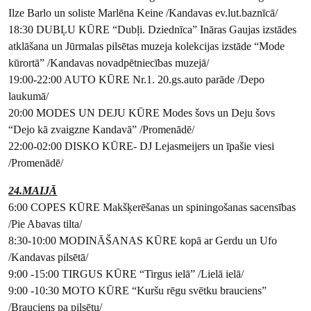
Ilze Barlo un soliste Marlēna Keine /Kandavas ev.lut.baznīcā/
18:30 DUBĻU KŪRE “Dubļi. Dziednīca” Ināras Gaujas izstādes
atklāšana un Jūrmalas pilsētas muzeja kolekcijas izstāde “Mode
kūrortā” /Kandavas novadpētniecības muzejā/
19:00-22:00 AUTO KŪRE Nr.1. 20.gs.auto parāde /Depo
laukumā/
20:00 MODES UN DEJU KŪRE Modes šovs un Deju šovs
“Dejo kā zvaigzne Kandavā” /Promenādē/
22:00-02:00 DISKO KŪRE- DJ Lejasmeijers un īpašie viesi
/Promenādē/
24.MAIJĀ
6:00 COPES KŪRE Makšķerēšanas un spiningošanas sacensības
/Pie Abavas tilta/
8:30-10:00 MODINĀŠANAS KŪRE kopā ar Gerdu un Ufo
/Kandavas pilsētā/
9:00 -15:00 TIRGUS KŪRE “Tirgus ielā” /Lielā ielā/
9:00 -10:30 MOTO KŪRE “Kuršu rēgu svētku brauciens”
/Brauciens pa pilsētu/