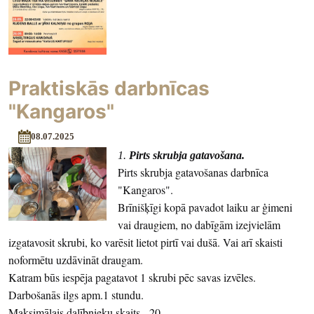
Praktiskās darbnīcas
"Kangaros"
08.07.2025
1.
Pirts skrubja gatavošana.
Pirts skrubja gatavošanas darbnīca
"Kangaros".
Brīnišķīgi kopā pavadot laiku ar ģimeni
vai draugiem, no dabīgām izejvielām
izgatavosit skrubi, ko varēsit lietot pirtī vai dušā. Vai arī skaisti
noformētu uzdāvināt draugam.
Katram būs iespēja pagatavot 1 skrubi pēc savas izvēles.
Darbošanās ilgs apm.1 stundu.
Maksimālais dalībnieku skaits - 20