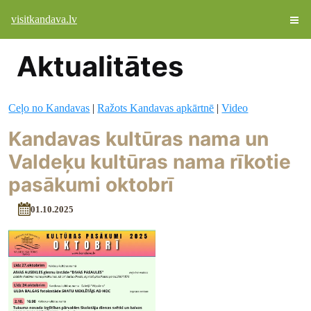
visitkandava.lv
Aktualitātes
Ceļo no Kandavas
|
Ražots Kandavas apkārtnē
|
Video
Kandavas kultūras nama un
Valdeķu kultūras nama rīkotie
pasākumi oktobrī
01.10.2025