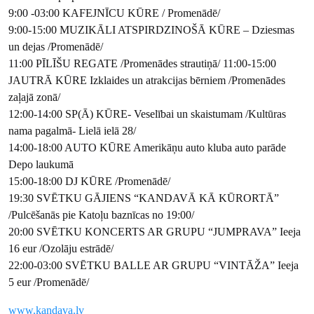
9:00 -03:00 KAFEJNĪCU KŪRE / Promenādē/
9:00-15:00 MUZIKĀLI ATSPIRDZINOŠĀ KŪRE – Dziesmas
un dejas /Promenādē/
11:00 PĪLĪŠU REGATE /Promenādes strautiņā/ 11:00-15:00
JAUTRĀ KŪRE Izklaides un atrakcijas bērniem /Promenādes
zaļajā zonā/
12:00-14:00 SP(Ā) KŪRE- Veselībai un skaistumam /Kultūras
nama pagalmā- Lielā ielā 28/
14:00-18:00 AUTO KŪRE Amerikāņu auto kluba auto parāde
Depo laukumā
15:00-18:00 DJ KŪRE /Promenādē/
19:30 SVĒTKU GĀJIENS “KANDAVĀ KĀ KŪRORTĀ”
/Pulcēšanās pie Katoļu baznīcas no 19:00/
20:00 SVĒTKU KONCERTS AR GRUPU “JUMPRAVA” Ieeja
16 eur /Ozolāju estrādē/
22:00-03:00 SVĒTKU BALLE AR GRUPU “VINTĀŽA” Ieeja
5 eur /Promenādē/
www.kandava.lv