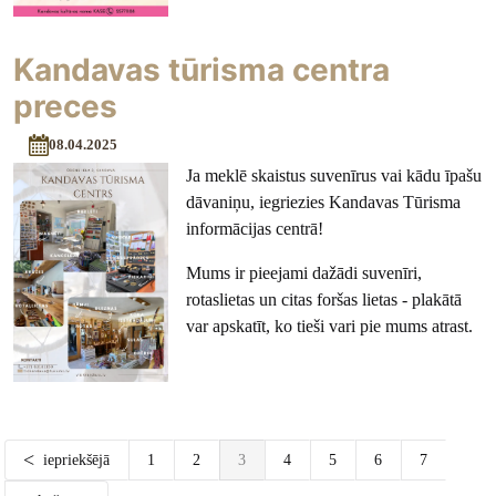
Kandavas tūrisma centra
preces
08.04.2025
Ja meklē skaistus suvenīrus vai kādu īpašu
dāvaniņu, iegriezies Kandavas Tūrisma
informācijas centrā!
Mums ir pieejami dažādi suvenīri,
rotaslietas un citas foršas lietas - plakātā
var apskatīt, ko tieši vari pie mums atrast.
iepriekšējā
1
2
3
4
5
6
7