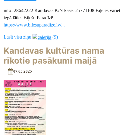
info- 28642222 Kandavas K/N kase- 25771108 Biļetes variet
iegādāties Biļešu Paradīzē
https://www.bilesuparadize.lv/...
Lasīt visu ziņu
(9)
Kandavas kultūras nama
rīkotie pasākumi maijā
07.05.2025