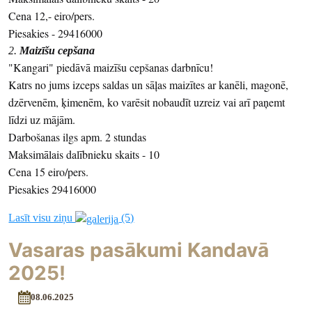
Cena 12,- eiro/pers.
Piesakies - 29416000
2.
Maizīšu cepšana
"Kangari" piedāvā maizīšu cepšanas darbnīcu!
Katrs no jums izceps saldas un sāļas maizītes ar kanēli, magonē,
dzērvenēm, ķimenēm, ko varēsit nobaudīt uzreiz vai arī paņemt
līdzi uz mājām.
Darbošanas ilgs apm. 2 stundas
Maksimālais dalībnieku skaits - 10
Cena 15 eiro/pers.
Piesakies 29416000
Lasīt visu ziņu
(5)
Vasaras pasākumi Kandavā
2025!
08.06.2025