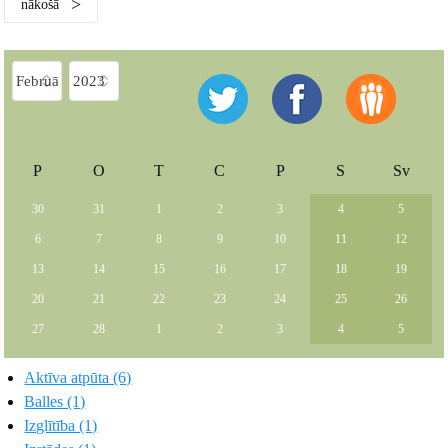
nākošā
P
O
T
C
P
S
Sv
30
31
1
2
3
4
5
6
7
8
9
10
11
12
13
14
15
16
17
18
19
20
21
22
23
24
25
26
27
28
1
2
3
4
5
Aktīva atpūta (6)
Balles (1)
Izglītība (1)