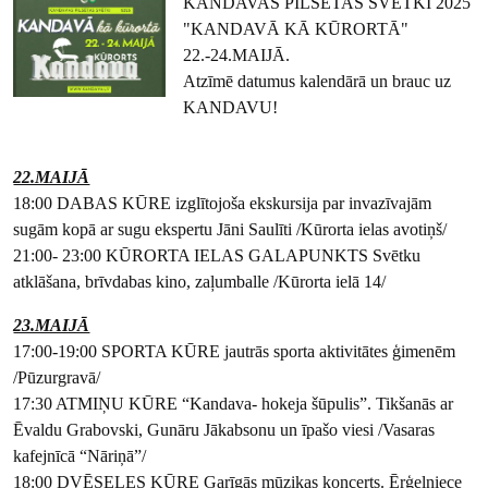
KANDAVAS PILSĒTAS SVĒTKI 2025
"KANDAVĀ KĀ KŪRORTĀ"
22.-24.MAIJĀ.
Atzīmē datumus kalendārā un brauc uz
KANDAVU!
22.MAIJĀ
18:00 DABAS KŪRE izglītojoša ekskursija par invazīvajām
sugām kopā ar sugu ekspertu Jāni Saulīti /Kūrorta ielas avotiņš/
21:00- 23:00 KŪRORTA IELAS GALAPUNKTS Svētku
atklāšana, brīvdabas kino, zaļumballe /Kūrorta ielā 14/
23.MAIJĀ
17:00-19:00 SPORTA KŪRE jautrās sporta aktivitātes ģimenēm
/Pūzurgravā/
17:30 ATMIŅU KŪRE “Kandava- hokeja šūpulis”. Tikšanās ar
Ēvaldu Grabovski, Gunāru Jākabsonu un īpašo viesi /Vasaras
kafejnīcā “Nāriņā”/
18:00 DVĒSELES KŪRE Garīgās mūzikas koncerts. Ērģelniece