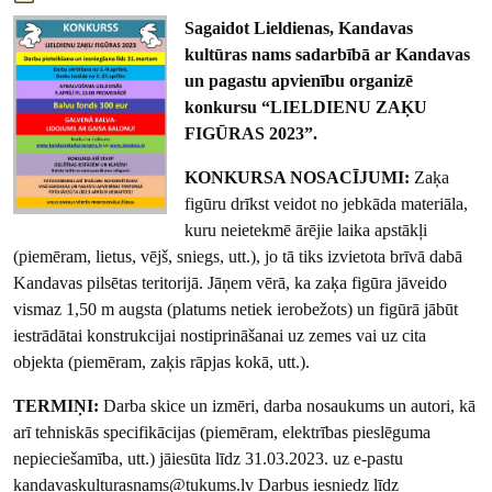
Sagaidot Lieldienas, Kandavas
kultūras nams sadarbībā ar Kandavas
un pagastu apvienību organizē
konkursu “LIELDIENU ZAĶU
FIGŪRAS 2023”.
KONKURSA NOSACĪJUMI:
Zaķa
figūru drīkst veidot no jebkāda materiāla,
kuru neietekmē ārējie laika apstākļi
(piemēram, lietus, vējš, sniegs, utt.), jo tā tiks izvietota brīvā dabā
Kandavas pilsētas teritorijā. Jāņem vērā, ka zaķa figūra jāveido
vismaz 1,50 m augsta (platums netiek ierobežots) un figūrā jābūt
iestrādātai konstrukcijai nostiprināšanai uz zemes vai uz cita
objekta (piemēram, zaķis rāpjas kokā, utt.).
TERMIŅI:
Darba skice un izmēri, darba nosaukums un autori, kā
arī tehniskās specifikācijas (piemēram, elektrības pieslēguma
nepieciešamība, utt.) jāiesūta līdz 31.03.2023. uz e-pastu
kandavaskulturasnams@tukums.lv Darbus iesniedz līdz