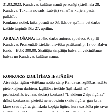
31.03.2023. Kandavas kultūras namā personīgi (Lielā iela 28,
Kandava, Tukuma novads, Latvija) vai arī ar kurjera pasta
palīdzību.
Konkurss notiek laika posmā no 03. līdz 09.aprīlim, bet darbu
izstāde turpinās līdz 27. aprīlim.
APBALVOŠANA:
Labāko darbu autorus apbalvos 9. aprīlī
Kandavas Promenādē Lieldienu svētku pasākumā pl.13:00. Balvu
fonds – EUR 300.00; Skatītāju simpātiju balva un veicināšanas
balvas no Kandavas kultūras nama.
KONKURSS IZGLĪTĪBAS IESTĀDĒM
Atsevišķa figūru vērtēšana notiks starp Kandavas izglītības iestāžu
pieteiktajiem darbiem. Izglītības iestāde (tajā skaitā arī
profesionālās ievirzes skolas) konkursā "Lieldienu Zaķu figūras"
drīkst konkursam pieteikt neierobežotu skaitu figūru- gan katra
klase savu figūru, gan skola kopīgu figūru, kura uzstādīta pie savas