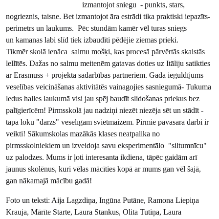
izmantojot sniegu - punkts, stars,
nogrieznis, taisne. Bet izmantojot āra estrādi tika praktiski iepazīts-
perimetrs un laukums. Pēc stundām kamēr vēl turas sniegs
un kamanas labi slīd tiek izbaudīti pēdējie ziemas prieki.
Tikmēr skolā ienāca salmu mošķi, kas procesā pārvērtās skaistās
lellītēs. Dažas no salmu meitenēm gatavas doties uz Itāliju satikties
ar Erasmuss + projekta sadarbības partneriem. Gada ieguldījums
veselības veicināšanas aktivitātēs vainagojies sasniegumā- Tukuma
ledus halles laukumā visi jau spēj baudīt slidošanas priekus bez
palīgierīcēm! Pirmsskolā jau nadziņi niezēt niezēja sēt un stādīt -
tapa loku "dārzs" veselīgām svietmaizēm. Pirmie pavasara darbi ir
veikti! Sākumskolas mazākās klases neatpalika no
pirmsskolniekiem un izveidoja savu eksperimentālo "siltumnīcu"
uz palodzes. Mums ir ļoti interesanta ikdiena, tāpēc gaidām arī
jaunus skolēnus, kuri vēlas mācīties kopā ar mums gan vēl šajā,
gan nākamajā mācību gadā!
Foto un teksti: Aija Lagzdiņa, Ingūna Putāne, Ramona Liepiņa
Krauja, Mārīte Starte, Laura Stankus, Olita Tutiņa, Laura