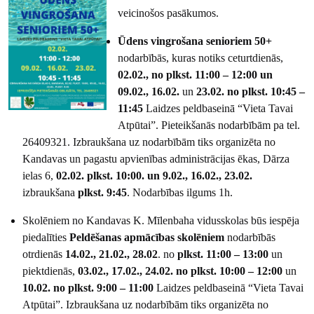
veicinošos pasākumos.
Ūdens vingrošana senioriem 50+
nodarbībās, kuras notiks ceturtdienās,
02.02., no plkst. 11:00 – 12:00 un
09.02., 16.02.
un
23.02.
no plkst. 10:45 –
11:45
Laidzes peldbaseinā “Vieta Tavai
Atpūtai”. Pieteikšanās nodarbībām pa tel.
26409321. Izbraukšana uz nodarbībām tiks organizēta no
Kandavas un pagastu apvienības administrācijas ēkas, Dārza
ielas 6,
02.02. plkst. 10:00. un 9.02., 16.02., 23.02.
izbraukšana
plkst. 9:45
. Nodarbības ilgums 1h.
Skolēniem no Kandavas K. Mīlenbaha vidusskolas būs iespēja
piedalīties
Peldēšanas apmācības skolēniem
nodarbībās
otrdienās
14.02., 21.02., 28.02
. no
plkst. 11:00 – 13:00
un
piektdienās,
03.02., 17.02., 24.02. no plkst. 10:00 – 12:00
un
10.02. no plkst. 9:00 – 11:00
Laidzes peldbaseinā “Vieta Tavai
Atpūtai”. Izbraukšana uz nodarbībām tiks organizēta no