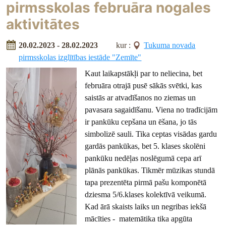
pirmsskolas februāra nogales
aktivitātes
20.02.2023 - 28.02.2023
kur :
Tukuma novada
pirmsskolas izglītības iestāde "Zemīte"
Kaut laikapstākļi par to neliecina, bet
februāra otrajā pusē sākās svētki, kas
saistās ar atvadīšanos no ziemas un
pavasara sagaidīšanu. Viena no tradīcijām
ir pankūku cepšana un ēšana, jo tās
simbolizē sauli. Tika ceptas visādas gardu
gardās pankūkas, bet 5. klases skolēni
pankūku nedēļas noslēgumā cepa arī
plānās pankūkas. Tikmēr mūzikas stundā
tapa prezentēta pirmā pašu komponētā
dziesma 5/6.klases kolektīvā veikumā.
Kad ārā skaists laiks un negribas iekšā
mācīties - matemātika tika apgūta