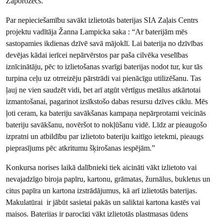
Zaporožecs.
Par nepieciešamību savākt izlietotās baterijas SIA Zaļais Centrs
projektu vadītāja Žanna Lampicka saka : “Ar baterijām mēs
sastopamies ikdienas dzīvē savā mājoklī. Lai baterija no dzīvības
devējas kādai ierīcei nepārvērstos par paša cilvēka veselības
iznīcinātāju, pēc to izlietošanas svarīgi baterijas nodot tur, kur tās
turpina ceļu uz otrreizēju pārstrādi vai pienācīgu utilizēšanu. Tas
ļauj ne vien saudzēt vidi, bet arī atgūt vērtīgus metālus atkārtotai
izmantošanai, pagarinot izsīkstošo dabas resursu dzīves ciklu. Mēs
ļoti ceram, ka bateriju savākšanas kampaņa nepārprotami veicinās
bateriju savākšanu, novēršot to nokļūšanu vidē. Līdz ar pieaugošo
izpratni un atbildību par izlietoto bateriju kaitīgo ietekmi, pieaugs
pieprasījums pēc atkritumu šķirošanas iespējām.”
Konkursa norises laikā dalībnieki tiek aicināti vākt izlietoto vai
nevajadzīgo biroja papīru, kartonu, grāmatas, žurnālus, bukletus un
citus papīra un kartona izstrādājumus, kā arī izlietotās baterijas.
Makulatūrai ir jābūt sasietai pakās un saliktai kartona kastēs vai
maisos. Baterijas ir parocīgi vākt izlietotās plastmasas ūdens