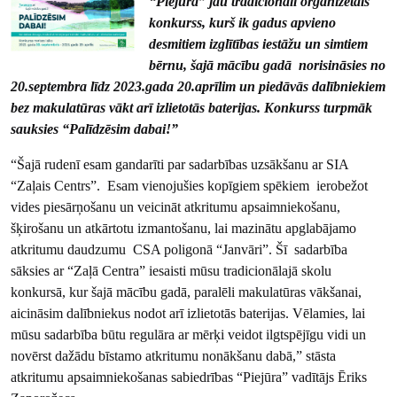
“Piejūra” jau tradicionāli organizētais
konkurss, kurš ik gadus apvieno
desmitiem izglītības iestāžu un simtiem
bērnu, šajā mācību gadā norisināsies no
20.septembra līdz 2023.gada 20.aprīlim un piedāvās dalībniekiem
bez makulatūras vākt arī izlietotās baterijas. Konkurss turpmāk
sauksies “Palīdzēsim dabai!”
“Šajā rudenī esam gandarīti par sadarbības uzsākšanu ar SIA
“Zaļais Centrs”. Esam vienojušies kopīgiem spēkiem ierobežot
vides piesārņošanu un veicināt atkritumu apsaimniekošanu,
šķirošanu un atkārtotu izmantošanu, lai mazinātu apglabājamo
atkritumu daudzumu CSA poligonā “Janvāri”. Šī sadarbība
sāksies ar “Zaļā Centra” iesaisti mūsu tradicionālajā skolu
konkursā, kur šajā mācību gadā, paralēli makulatūras vākšanai,
aicināsim dalībniekus nodot arī izlietotās baterijas. Vēlamies, lai
mūsu sadarbība būtu regulāra ar mērķi veidot ilgtspējīgu vidi un
novērst dažādu bīstamo atkritumu nonākšanu dabā,” stāsta
atkritumu apsaimniekošanas sabiedrības “Piejūra” vadītājs Ēriks