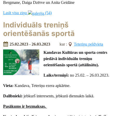
Bergmane, Daiga Dzērve un Anita Geidāne
Lasīt visu ziņu
(54)
Individuāls treniņš
orientēšanās sportā
25.02.2023 - 26.03.2023
kur :
Teteriņu peldvieta
Kandavas Kultūras un sporta centrs
piedāvā
individuālu treniņu
orientēšanās sportā (attālinātu).
Laiks/termiņš:
no 25.02. – 26.03.2023.
Vieta:
Kandava, Teteriņu ezera apkārtne.
Dalībnieki:
jebkurš interesents, jebkurā diennakts laikā.
Pasākums ir bezmaksas.