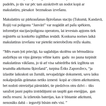
pudelēs, jo tās var pēc tam aizskrūvēt un nodot kopā ar
makulatūru, piesakot bezmaksas izvešanu.
Makulatūru uz pārkraušanas-šķirošanas staciju (Tukumā, Kandavā,
Rojā) vai poligonu “Janvāri” var nogādāt arī pašu spēkiem,
informējot stacijas/poligona operatoru, lai ievestais apjoms tiek
reģistrēts uz konkrēto izglītības iestādi. Konkursa norises laikā
makulatūras izvešanu var pieteikt neierobežotu reižu skaitu.
“Mēs esam ļoti priecīgi, ka saglabājas skolēnu un bērnudārza
audzēkņu un viņu ģimeņu vēlme katru gadu no jauna turpināt
makulatūras vākšanu, jo tā arī visa sabiedrība tiek izglītota un
iesaistīta atkritumu šķirošanā”, turpina Ēriks Zaporožecs, “ja
izlasītie laikraksti un žurnāli, nevajadzīgie dokumenti, savu laiku
nokalpojušās grāmatas netiks izmesti kopā ar citiem atkritumiem,
bet nodoti otrreizējai pārstrādei, tie piedzīvos otru dzīvi - tiks
saražoti jauni papīra izstrādājumi un taupīti gan enerģijas, gan
mežu resursi. Ja izlietotās baterijas, kas ir bīstamie atkritumi,
nenonāks dabā – ieguvēji būsim mēs visi. ”