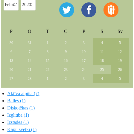
P
O
T
C
P
S
Sv
30
31
1
2
3
4
5
6
7
8
9
10
11
12
13
14
15
16
17
18
19
20
21
22
23
24
25
26
27
28
1
2
3
4
5
Aktīva atpūta (7)
Balles (1)
Diskotēkas (1)
Izglītība (1)
Izstādes (1)
Kapu svētki (1)