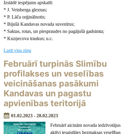
Izstādē iespējams apskatīt:
* J. Veinberga gleznas;
* P. Lāča orģinālnotis;
* Bijušā Kandavas novada suvenīrus;
* Saktas, rotas, un piespraudes no pagājušā gadsimta;
* Kuzņecova traukus; u.c.
Lasīt visu ziņu
Februārī turpinās Slimību
profilakses un veselības
veicināšanas pasākumi
Kandavas un pagastu
apvienības teritorijā
01.02.2023 - 28.02.2023
Februārī aicinām novada iedzīvotājus
aktīvi iesaistīties bezmaksas veselības