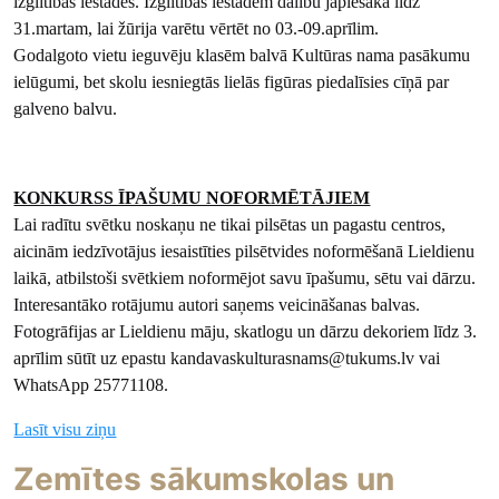
izglītības iestādes. Izglītības iestādēm dalību jāpiesaka līdz
31.martam, lai žūrija varētu vērtēt no 03.-09.aprīlim.
Godalgoto vietu ieguvēju klasēm balvā Kultūras nama pasākumu
ielūgumi, bet skolu iesniegtās lielās figūras piedalīsies cīņā par
galveno balvu.
KONKURSS ĪPAŠUMU NOFORMĒTĀJIEM
Lai radītu svētku noskaņu ne tikai pilsētas un pagastu centros,
aicinām iedzīvotājus iesaistīties pilsētvides noformēšanā Lieldienu
laikā, atbilstoši svētkiem noformējot savu īpašumu, sētu vai dārzu.
Interesantāko rotājumu autori saņems veicināšanas balvas.
Fotogrāfijas ar Lieldienu māju, skatlogu un dārzu dekoriem līdz 3.
aprīlim sūtīt uz epastu kandavaskulturasnams@tukums.lv vai
WhatsApp 25771108.
Lasīt visu ziņu
Zemītes sākumskolas un