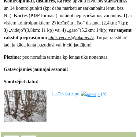
Kontrolpunkti, distances, kartes:
apvidū izvietots
starts/finišs
un
14
kontrolpunkti (kp; dabā marķēti ar sarkanbaltu lentu bez
Nr.).
Kartes
(
PDF
formātā) norādot nepieciešamos variantus:
1)
ar
visiem kontrolpunktiem;
2)
iezīmētu
„
īso” distanci (2,4km; 7kp);
3)
„vidējo”(3,8km; 11 kp) vai
4)
„garo”(5,2km; 14kp)
var saņemt
rakstot
pieprasījumu
uldis.vecins@tukums.lv
. Turpat rakstīt arī
tad, ja kāda lenta pazudusi vai ir citi jautājumi.
Piezīme:
pēc norādītā termiņa kp lentas tiks noņemtas.
Gatavojamies jaunajai sezonai!
Saudzējiet dabu!
Lasīt visu ziņu
(5)