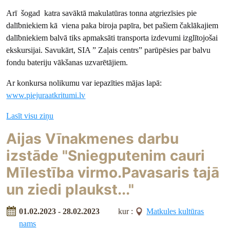
Arī šogad katra savāktā makulatūras tonna atgriezīsies pie
dalībniekiem kā viena paka biroja papīra, bet pašiem čaklākajiem
dalībniekiem balvā tiks apmaksāti transporta izdevumi izglītojošai
ekskursijai. Savukārt, SIA ” Zaļais centrs” parūpēsies par balvu
fondu bateriju vākšanas uzvarētājiem.
Ar konkursa nolikumu var iepazīties mājas lapā:
www.piejuraatkritumi.lv
Lasīt visu ziņu
Aijas Vīnakmenes darbu
izstāde "Sniegputenim cauri
Mīlestība virmo.Pavasaris tajā
un ziedi plaukst..."
01.02.2023 - 28.02.2023
kur :
Matkules kultūras
nams