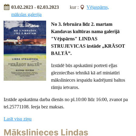
03.02.2023 - 02.03.2023
kur :
Vējaspārns,
mākslas galerija
No 3. februāra līdz 2. martam
Kandavas kultūras nama galerijā
"Vējspārns" LINDAS
STRUJEVICAS izstāde „KRĀSOT
BALTĀ”.
Izstādē būs apskatāmi portreti eļļas
glezniecības tehnikā kā arī miniatūri
mākslinieces iespaidu kadrējumi baltos
rāmju ietvaros.
Izstāde apskatāma darba dienās no pl.10:00 līdz 16:00, zvanot pa
tel.25771108. Ieeja bez maksas.
Lasīt visu ziņu
Mākslinieces Lindas