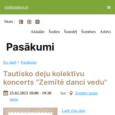
visitkandava.lv
Skats :
Aktuālie
Šodien
Šonedēļ
Šomēnes
Arhīvs
Pasākumi
Ko darīt
>
Pasākumi
Tautisko deju kolektīvu
koncerts "Zemītē danci vedu"
25.02.2023 18:00 - 19:30
kur :
Zemītes tautas
nams
Lasīt visu ziņu