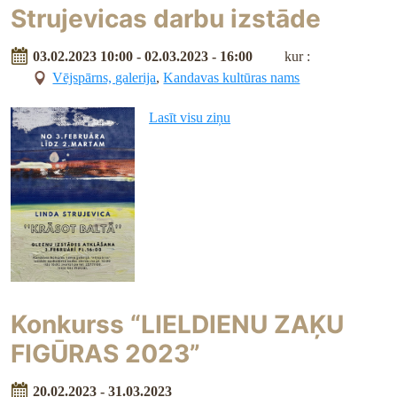
Strujevicas darbu izstāde
03.02.2023 10:00 - 02.03.2023 - 16:00
kur :
Vējspārns, galerija
,
Kandavas kultūras nams
Lasīt visu ziņu
Konkurss “LIELDIENU ZAĶU
FIGŪRAS 2023”
20.02.2023 - 31.03.2023