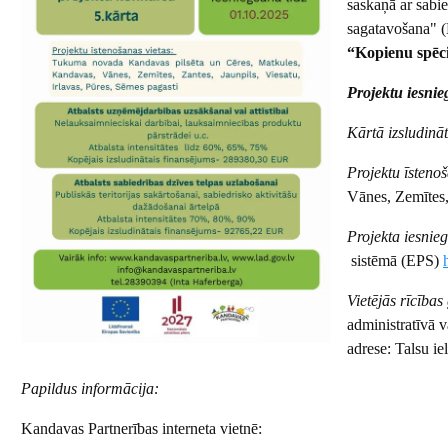
saskaņā ar sabied
sagatavošana" 
“Kopienu spēcin
Projektu iesni
Kārtā izsludinā
Projektu īstenoš
Vānes, Zemītes, 
Projekta iesnie
sistēmā (EPS)
Vietējās rīcīb
administratīvā 
adrese: Talsu i
Papildus informācija:
Kandavas Partnerības interneta vietnē: