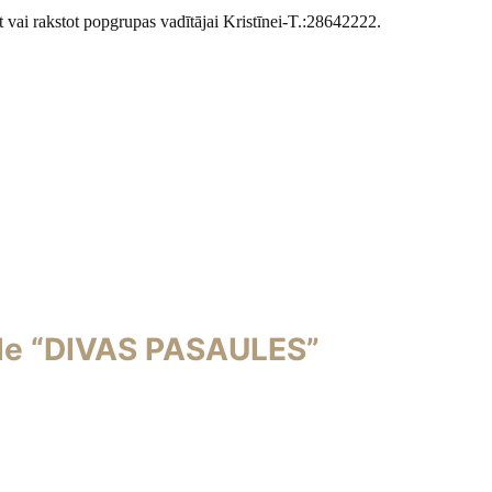
t vai rakstot popgrupas vadītājai Kristīnei-T.:28642222.
de “DIVAS PASAULES”