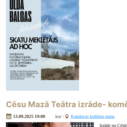
Cēsu Mazā Teātra izrāde- ko
13.09.2025 19:00
kur :
Kandavas kultūras nams
Izrāde no C