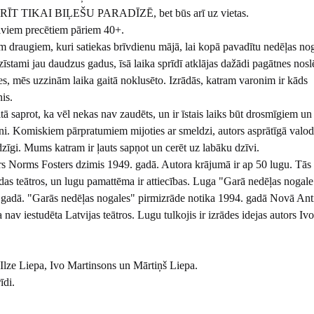
T TIKAI BIĻEŠU PARADĪZĒ, bet būs arī uz vietas.
iviem precētiem pāriem 40+.
em draugiem, kuri satiekas brīvdienu mājā, lai kopā pavadītu nedēļas nog
zīstami jau daudzus gadus, īsā laika sprīdī atklājas dažādi pagātnes nos
es, mēs uzzinām laika gaitā noklusēto. Izrādās, katram varonim ir kāds
nis.
tā saprot, ka vēl nekas nav zaudēts, un ir īstais laiks būt drosmīgiem un
pni. Komiskiem pārpratumiem mijoties ar smeldzi, autors asprātīgā valod
zīgi. Mums katram ir ļauts sapņot un cerēt uz labāku dzīvi.
s Norms Fosters dzimis 1949. gadā. Autora krājumā ir ap 50 lugu. Tās
das teātros, un lugu pamattēma ir attiecības. Luga "Garā nedēļas nogale
. gadā. "Garās nedēļas nogales" pirmizrāde notika 1994. gadā Novā Ant
a nav iestudēta Latvijas teātros. Lugu tulkojis ir izrādes idejas autors Iv
lze Liepa, Ivo Martinsons un Mārtiņš Liepa.
īdi.