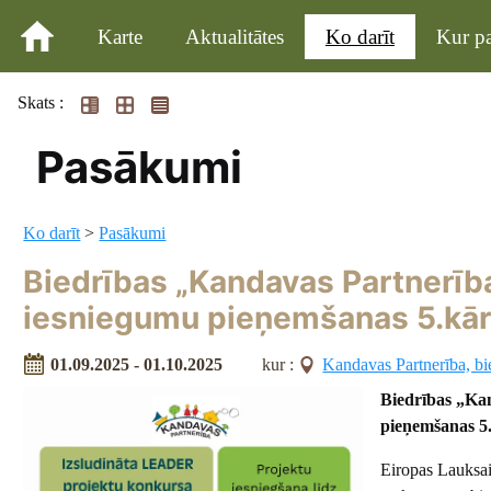
Karte
Aktualitātes
Ko darīt
Kur pa
Skats :
Pasākumi
Ko darīt
>
Pasākumi
Biedrības „Kandavas Partnerība
iesniegumu pieņemšanas 5.kār
01.09.2025 - 01.10.2025
kur :
Kandavas Partnerība, bi
Biedrības „Ka
pieņemšanas 5
Eiropas Lauksai