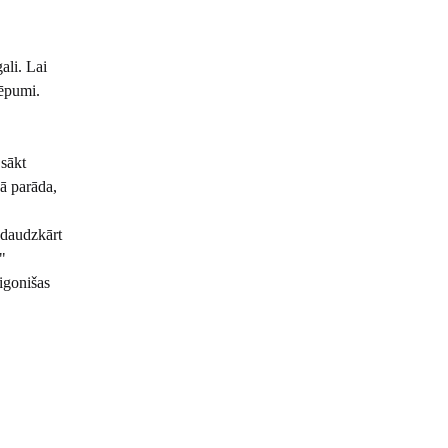
ali. Lai
lēpumi.
 sākt
ā parāda,
 daudzkārt
"
igonišas
o