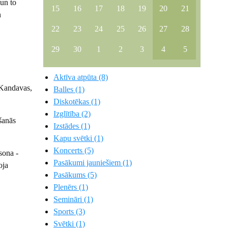
 un to
15
16
17
18
19
20
21
n
22
23
24
25
26
27
28
29
30
1
2
3
4
5
Aktīva atpūta (8)
 Kandavas,
Balles (1)
Diskotēkas (1)
Izglītība (2)
šanās
Izstādes (1)
Kapu svētki (1)
Koncerts (5)
sona -
Pasākumi jauniešiem (1)
oja
Pasākums (5)
Plenērs (1)
Semināri (1)
Sports (3)
Svētki (1)