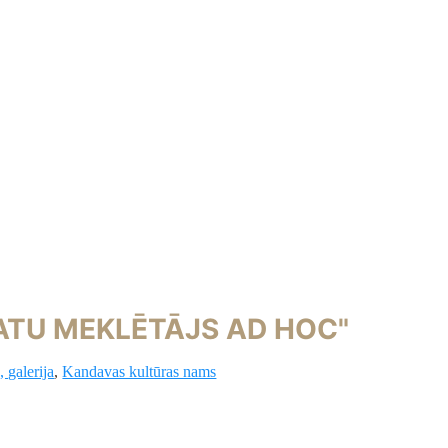
KATU MEKLĒTĀJS AD HOC"
 galerija
,
Kandavas kultūras nams