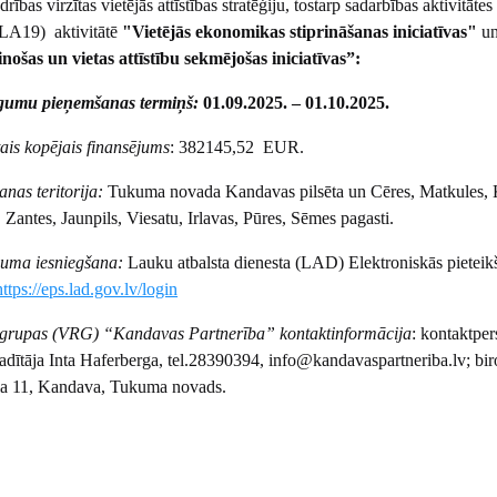
rības virzītas vietējās attīstības stratēģiju, tostarp sadarbības aktivitātes
(LA19) aktivitātē
"Vietējās ekonomikas stiprināšanas iniciatīvas"
u
ošas un vietas attīstību sekmējošas iniciatīvas”:
egumu pieņemšanas termiņš:
01.09.2025. – 01.10.2025.
tais kopējais finansējums
: 382145,52 EUR.
anas teritorija:
Tukuma novada Kandavas pilsēta un Cēres, Matkules,
Zantes, Jaunpils, Viesatu, Irlavas, Pūres, Sēmes pagasti.
guma iesniegšana:
Lauku atbalsta dienesta (LAD) Elektroniskās pieteik
https://eps.lad.gov.lv/login
as grupas (VRG) “Kandavas Partnerība” kontaktinformācija
: kontaktper
vadītāja Inta Haferberga, tel.28390394, info@kandavaspartneriba.lv; bir
ela 11, Kandava, Tukuma novads.