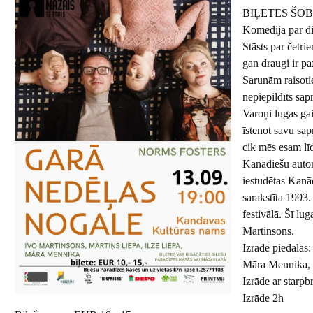
BIĻETES ŠOBRĪ
Komēdija par d
Stāsts par četri
gan draugi ir pa
Sarunām raisoti
nepiepildīts sap
Varoņi lugas gai
īstenot savu sa
cik mēs esam līd
Kanādiešu autor
iestudētas Kanā
sarakstīta 1993
festivālā. Šī lug
Martinsons.
Izrādē piedalās:
Māra Mennika, I
Izrāde ar starpbr
Izrāde 2h