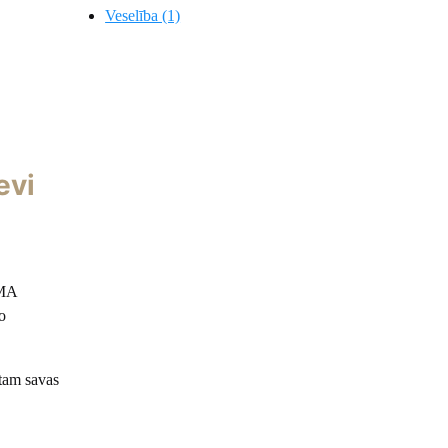
Veselība (1)
evi
AMA
o
tam savas