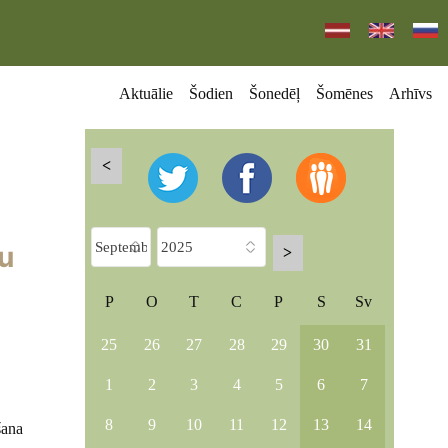
Aktuālie
Šodien
Šonedēļ
Šomēnes
Arhīvs
<
tu
>
P
O
T
C
P
S
Sv
25
26
27
28
29
30
31
1
2
3
4
5
6
7
8
9
10
11
12
13
14
šana