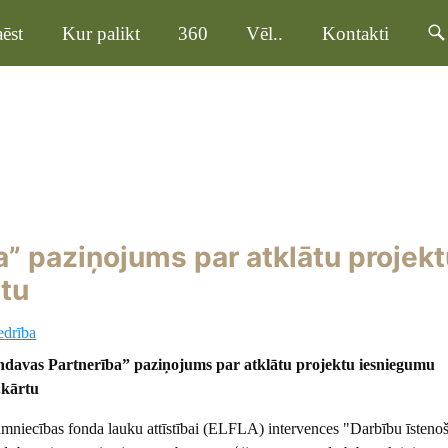
ēst
Kur palikt
360
Vēl..
Kontakti
” paziņojums par atklātu projek
tu
edrība
ndavas Partnerība” paziņojums par atklātu projektu iesniegumu
.kārtu
mniecības fonda lauku attīstībai (ELFLA) intervences "Darbību īsteno