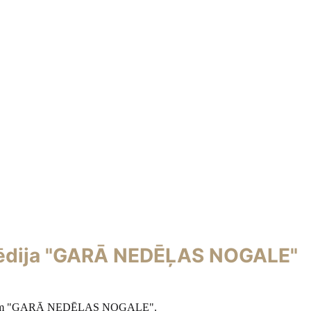
mēdija "GARĀ NEDĒĻAS NOGALE"
ēsīm "GARĀ NEDĒĻAS NOGALE".