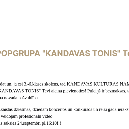
OPGRUPA "KANDAVAS TONIS" T
ziedāt un, ja esi 3.-6.klases skolēns, tad KANDAVAS KULTŪRAS N
DAVAS TONIS" Tevi aicina pievienoties! Pulciņš ir bezmaksas, t
a novada pašvaldība.
aistas dziesmas, dziedam koncertos un konkursos un reizi gadā ieraks
n veidojam profesionālu video.
 sāksies 24.septembrī pl.16:10!!!