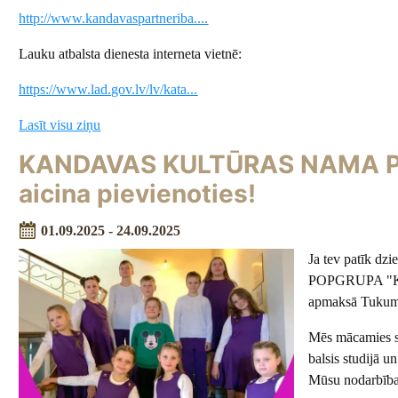
http://www.kandavaspartneriba....
Lauku atbalsta dienesta interneta vietnē:
https://www.lad.gov.lv/lv/kata...
Lasīt visu ziņu
KANDAVAS KULTŪRAS NAMA P
aicina pievienoties!
01.09.2025 - 24.09.2025
Ja tev patīk d
POPGRUPA "KAN
apmaksā
Tukum
Mēs mācamies sk
balsis studijā u
Mūsu nodarbības