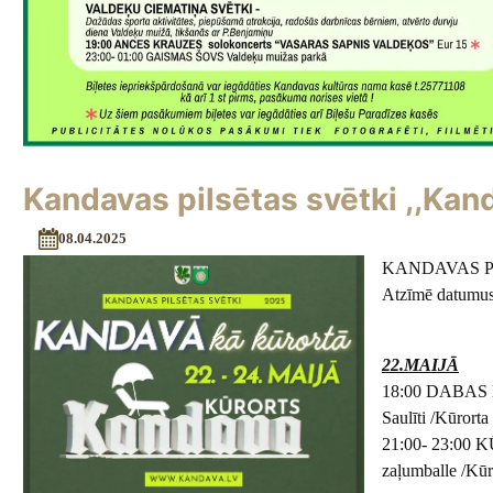
Kandavas pilsētas svētki ,,Kand
08.04.2025
KANDAVAS PI
Atzīmē datumu
22.MAIJĀ
18:00 DABAS KŪ
Saulīti /Kūrorta 
21:00- 23:00 
zaļumballe /Kūro