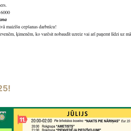
ers.
416000
šana
vā maizīšu cepšanas darbnīcu!
ērvenēm, ķimenēm, ko varēsit nobaudīt uzreiz vai arī paņemt līdzi uz m
25!