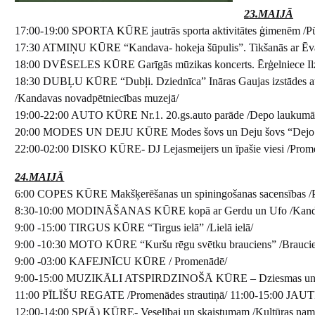
23.MAIJĀ
17:00-19:00 SPORTA KŪRE jautrās sporta aktivitātes ģimenēm /P
17:30 ATMIŅU KŪRE “Kandava- hokeja šūpulis”. Tikšanās ar Ēvald
18:00 DVĒSELES KŪRE Garīgās mūzikas koncerts. Ērģelniece Ilze 
18:30 DUBĻU KŪRE “Dubļi. Dziednīca” Ināras Gaujas izstādes atkl
/Kandavas novadpētniecības muzejā/
19:00-22:00 AUTO KŪRE Nr.1. 20.gs.auto parāde /Depo laukum
20:00 MODES UN DEJU KŪRE Modes šovs un Deju šovs “Dejo k
22:00-02:00 DISKO KŪRE- DJ Lejasmeijers un īpašie viesi /Prom
24.MAIJĀ
6:00 COPES KŪRE Makšķerēšanas un spiningošanas sacensības /Pi
8:30-10:00 MODINĀŠANAS KŪRE kopā ar Gerdu un Ufo /Kandav
9:00 -15:00 TIRGUS KŪRE “Tirgus ielā” /Lielā ielā/
9:00 -10:30 MOTO KŪRE “Kuršu rēgu svētku brauciens” /Braucien
9:00 -03:00 KAFEJNĪCU KŪRE / Promenādē/
9:00-15:00 MUZIKĀLI ATSPIRDZINOŠĀ KŪRE – Dziesmas un d
11:00 PĪLĪŠU REGATE /Promenādes strautiņā/ 11:00-15:00 JAUTRĀ
12:00-14:00 SP(Ā) KŪRE- Veselībai un skaistumam /Kultūras nama 