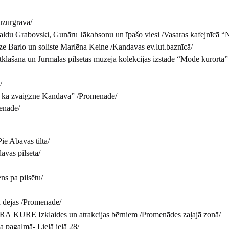
ūzurgravā/
u Grabovski, Gunāru Jākabsonu un īpašo viesi /Vasaras kafejnīcā “N
Barlo un soliste Marlēna Keine /Kandavas ev.lut.baznīcā/
āšana un Jūrmalas pilsētas muzeja kolekcijas izstāde “Mode kūrortā”
ā/
ā zvaigzne Kandavā” /Promenādē/
enādē/
e Abavas tilta/
as pilsētā/
s pa pilsētu/
ejas /Promenādē/
 KŪRE Izklaides un atrakcijas bērniem /Promenādes zaļajā zonā/
pagalmā- Lielā ielā 28/