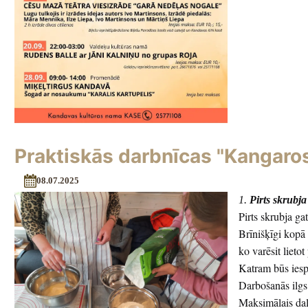
Praktiskās darbnīcas "Kangaro
08.07.2025
1.
Pirts skrubj
Pirts skrubja g
Brīnišķīgi kopā
ko varēsit lieto
Katram būs iespē
Darbošanās ilgs
Maksimālais dal