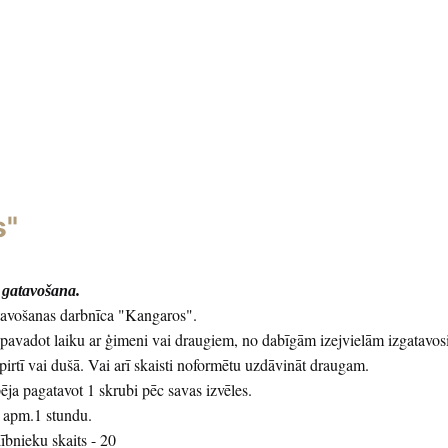
s"
a gatavošana.
atavošanas darbnīca "Kangaros".
 pavadot laiku ar ģimeni vai draugiem, no dabīgām izejvielām izgatavosi
t pirtī vai dušā. Vai arī skaisti noformētu uzdāvināt draugam.
ja pagatavot 1 skrubi pēc savas izvēles.
 apm.1 stundu.
ībnieku skaits - 20