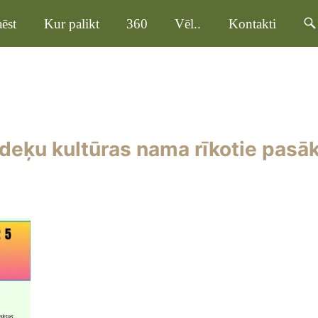
ēst
Kur palikt
360
Vēl..
Kontakti
deķu kultūras nama rīkotie pasā