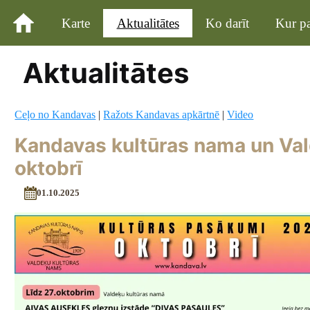
Karte
Aktualitātes
Ko darīt
Kur pa
Aktualitātes
Ceļo no Kandavas
|
Ražots Kandavas apkārtnē
|
Video
Kandavas kultūras nama un Val
oktobrī
01.10.2025