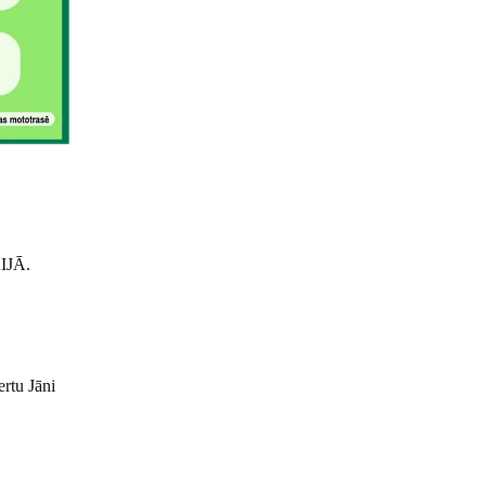
IJĀ.
rtu Jāni