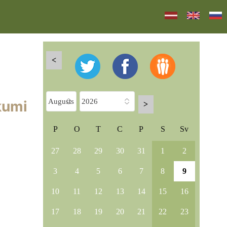
<
kumi
>
P
O
T
C
P
S
Sv
27
28
29
30
31
1
2
3
4
5
6
7
8
9
10
11
12
13
14
15
16
17
18
19
20
21
22
23