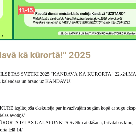
avā kā kūrortā!'' 2025
LSĒTAS SVĒTKI 2025 "KANDAVĀ KĀ KŪRORTĀ" 22.-24.MA
s kalendārā un brauc uz KANDAVU!
RE izglītojoša ekskursija par invazīvajām sugām kopā ar sugu ekspe
ielas avotiņš/
KŪRORTA IELAS GALAPUNKTS Svētku atklāšana, brīvdabas kino,
rta ielā 14/