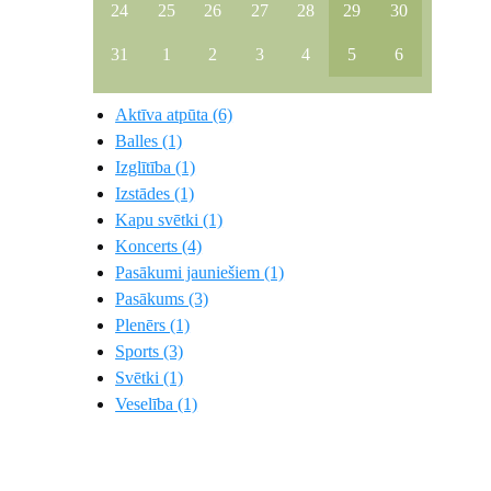
24
25
26
27
28
29
30
31
1
2
3
4
5
6
Aktīva atpūta (6)
Balles (1)
Izglītība (1)
Izstādes (1)
Kapu svētki (1)
Koncerts (4)
Pasākumi jauniešiem (1)
Pasākums (3)
Plenērs (1)
Sports (3)
Svētki (1)
Veselība (1)