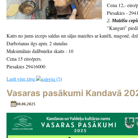
Cena 12,- eiro/p
Piesakies - 29
2.
Maizīšu cep
"Kangari" piedā
Katrs no jums izceps saldas un sāļas maizītes ar kanēli, magonē, dz
Darbošanas ilgs apm. 2 stundas
Maksimālais dalībnieku skaits - 10
Cena 15 eiro/pers.
Piesakies 29416000
Lasīt visu ziņu
(5)
Vasaras pasākumi Kandavā 20
08.06.2025