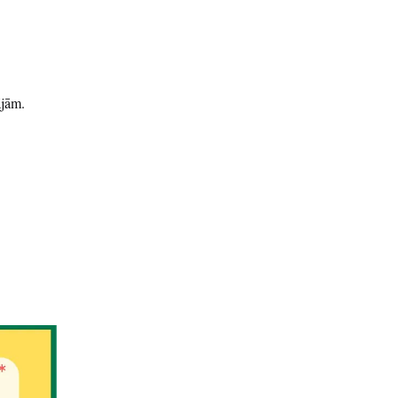
ājām.