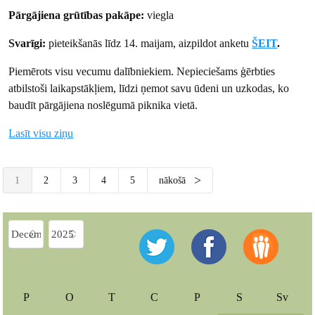
Pārgājiena grūtības pakāpe:
viegla
Svarīgi:
pieteikšanās līdz 14. maijam, aizpildot anketu
ŠEIT
.
Piemērots visu vecumu dalībniekiem. Nepieciešams ģērbties
atbilstoši laikapstākļiem, līdzi ņemot savu ūdeni un uzkodas, ko
baudīt pārgājiena noslēgumā piknika vietā.
Lasīt visu ziņu
1
2
3
4
5
nākošā
P
O
T
C
P
S
Sv