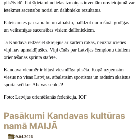
pilsētvidē. Pat šķietami nelielas izmaiņas inventāra novietojumā var
ietekmēt sacensību norisi un dalībnieku rezultātus.
Pateicamies par sapratni un atbalstu, palīdzot nodrošināt godīgas
un veiksmīgas sacensības visiem dalībniekiem.
Ja Kandavā redzēsiet skrējējus ar kartēm rokās, neuztraucieties –
viņi nav apmaldījušies. Viņi cīnās par Latvijas čempionu tituliem
orientēšanās sprinta stafetē.
Kandava vienmēr ir bijusi viesmīlīga pilsēta. Kopā uzņemsim
viesus no visas Latvijas, atbalstīsim sportistus un radīsim skaistus
sporta svētkus Abavas senlejā!
Foto: Latvijas orientēšanās federācija. IOF
Pasākumi Kandavas kultūras
namā MAIJĀ
29.04.2026