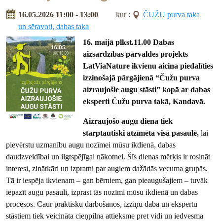
16.05.2026 11:00 - 13:00
kur :
ČUŽU purva taka
un sēravoti, dabas taka
16. maijā plkst.11.00 Dabas
aizsardzības pārvaldes projekts
LatViaNature ikvienu aicina piedalīties
izzinošajā pārgājienā “Čužu purva
aizraujošie augu stāsti” kopā ar dabas
eksperti Čužu purva takā, Kandavā.
Aizraujošo augu diena tiek
starptautiski atzīmēta visā pasaulē,
lai
pievērstu uzmanību augu nozīmei mūsu ikdienā, dabas
daudzveidībai un ilgtspējīgai nākotnei. Šīs dienas mērķis ir rosināt
interesi, zinātkāri un izpratni par augiem dažādās vecuma grupās.
Tā ir iespēja ikvienam – gan bērniem, gan pieaugušajiem – tuvāk
iepazīt augu pasauli, izprast tās nozīmi mūsu ikdienā un dabas
procesos. Caur praktisku darbošanos, izziņu dabā un ekspertu
stāstiem tiek veicināta cieņpilna attieksme pret vidi un iedvesma