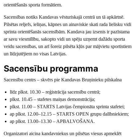
orientēšanās sporta formātiem.
Sacensības notiks Kandavas vēsturiskajā centrā un tā apkārtnē.
Pilsētas reljefs, ieliņas, kāpnes un ainaviskie skati rada lielisku vidi
sprinta orientēšanās sacensībām. Kandava jau izsenis ir pazīstama
ar savu viesmīlību, sakopto vidi un spēju uzņemt dažādu sporta
veidu sacensības, un arī šoreiz pilsēta kļūs par mājvietu sportistiem
un līdzjutējiem no visas Latvijas.
Sacensību programma
Sacensību centrs – skvērs pie Kandavas Bruņinieku pilskalna
līdz plkst. 10.30 – reģistrācija sacensību centrā;
plkst. 10.45 – stafetes maiņas demonstrācija;
plkst. 11.00 – STARTS Latvijas čempionāta sprinta stafetei;
ap plkst. 12.00–12.15 – STARTS OPEN grupu dalībniekiem;
ap plkst. 13.00–13.30 – APBALVOŠANA.
Organizatori aicina kandavniekus un pilsētas viesus apmeklēt