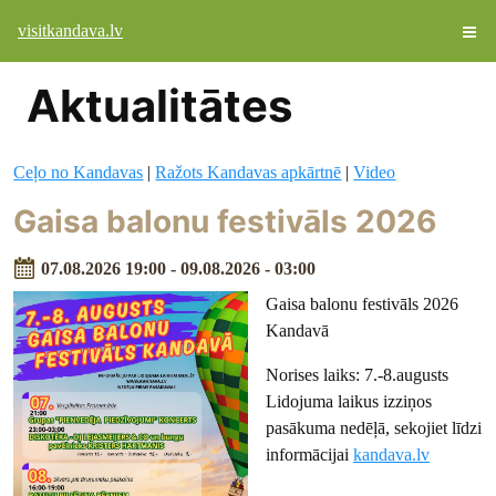
visitkandava.lv
Aktualitātes
Ceļo no Kandavas
|
Ražots Kandavas apkārtnē
|
Video
Gaisa balonu festivāls 2026
07.08.2026 19:00 - 09.08.2026 - 03:00
Gaisa balonu festivāls 2026
Kandavā
Norises laiks: 7.-8.augusts
Lidojuma laikus izziņos
pasākuma nedēļā, sekojiet līdzi
informācijai
kandava.lv