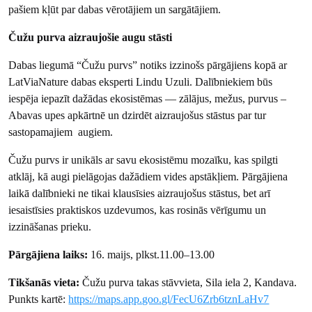
pašiem kļūt par dabas vērotājiem un sargātājiem.
Čužu purva aizraujošie augu stāsti
Dabas liegumā “Čužu purvs” notiks izzinošs pārgājiens kopā ar
LatViaNature dabas eksperti Lindu Uzuli. Dalībniekiem būs
iespēja iepazīt dažādas ekosistēmas — zālājus, mežus, purvus –
Abavas upes apkārtnē un dzirdēt aizraujošus stāstus par tur
sastopamajiem augiem.
Čužu purvs ir unikāls ar savu ekosistēmu mozaīku, kas spilgti
atklāj, kā augi pielāgojas dažādiem vides apstākļiem. Pārgājiena
laikā dalībnieki ne tikai klausīsies aizraujošus stāstus, bet arī
iesaistīsies praktiskos uzdevumos, kas rosinās vērīgumu un
izzināšanas prieku.
Pārgājiena laiks:
16. maijs, plkst.11.00–13.00
Tikšanās vieta:
Čužu purva takas stāvvieta, Sila iela 2, Kandava.
Punkts kartē:
https://maps.app.goo.gl/FecU6Zrb6tznLaHv7