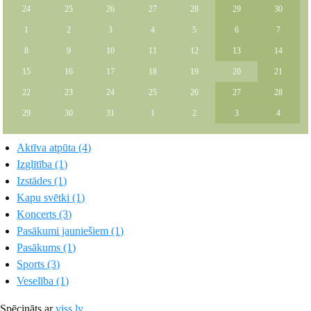
24
25
26
27
28
29
30
1
2
3
4
5
6
7
8
9
10
11
12
13
14
15
16
17
18
19
20
21
22
23
24
25
26
27
28
29
30
31
1
2
3
4
Aktīva atpūta (4)
Izglītība (1)
Izstādes (1)
Kapu svētki (1)
Koncerts (3)
Pasākumi jauniešiem (1)
Pasākums (1)
Sports (3)
Veselība (1)
Spēcināts ar
viss.lv