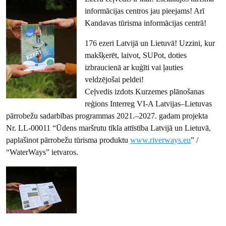
informācijas centros jau pieejams! Arī
Kandavas tūrisma informācijas centrā!
176 ezeri Latvijā un Lietuvā! Uzzini, kur
makšķerēt, laivot, SUPot, doties
izbraucienā ar kuģīti vai ļauties
veldzējošai peldei!
Ceļvedis izdots Kurzemes plānošanas
reģions Interreg VI-A Latvijas–Lietuvas
pārrobežu sadarbības programmas 2021.–2027. gadam projekta
Nr. LL-00011 “Ūdens maršrutu tīkla attīstība Latvijā un Lietuvā,
paplašinot pārrobežu tūrisma produktu
www.riverways.eu
” /
“WaterWays” ietvaros.