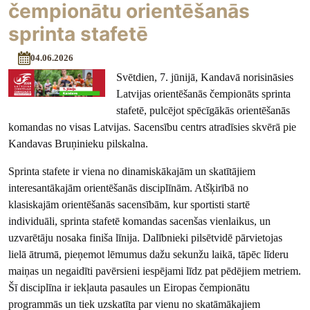
čempionātu orientēšanās
sprinta stafetē
04.06.2026
Svētdien, 7. jūnijā, Kandavā norisināsies
Latvijas orientēšanās čempionāts sprinta
stafetē, pulcējot spēcīgākās orientēšanās
komandas no visas Latvijas. Sacensību centrs atradīsies skvērā pie
Kandavas Bruņinieku pilskalna.
Sprinta stafete ir viena no dinamiskākajām un skatītājiem
interesantākajām orientēšanās disciplīnām. Atšķirībā no
klasiskajām orientēšanās sacensībām, kur sportisti startē
individuāli, sprinta stafetē komandas sacenšas vienlaikus, un
uzvarētāju nosaka finiša līnija. Dalībnieki pilsētvidē pārvietojas
lielā ātrumā, pieņemot lēmumus dažu sekunžu laikā, tāpēc līderu
maiņas un negaidīti pavērsieni iespējami līdz pat pēdējiem metriem.
Šī disciplīna ir iekļauta pasaules un Eiropas čempionātu
programmās un tiek uzskatīta par vienu no skatāmākajiem