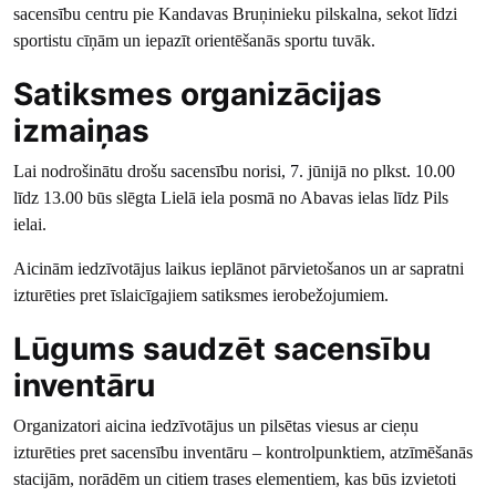
sacensību centru pie Kandavas Bruņinieku pilskalna, sekot līdzi
sportistu cīņām un iepazīt orientēšanās sportu tuvāk.
Satiksmes organizācijas
izmaiņas
Lai nodrošinātu drošu sacensību norisi, 7. jūnijā no plkst. 10.00
līdz 13.00 būs slēgta Lielā iela posmā no Abavas ielas līdz Pils
ielai.
Aicinām iedzīvotājus laikus ieplānot pārvietošanos un ar sapratni
izturēties pret īslaicīgajiem satiksmes ierobežojumiem.
Lūgums saudzēt sacensību
inventāru
Organizatori aicina iedzīvotājus un pilsētas viesus ar cieņu
izturēties pret sacensību inventāru – kontrolpunktiem, atzīmēšanās
stacijām, norādēm un citiem trases elementiem, kas būs izvietoti