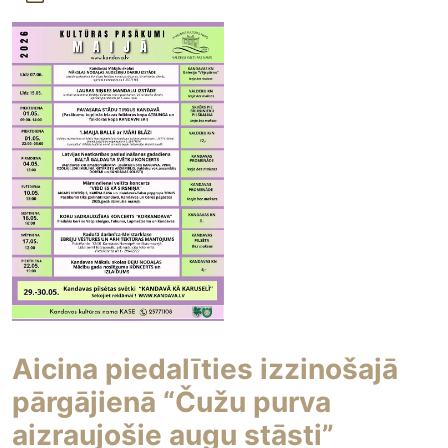
Aicina piedalīties izzinošajā
pārgājienā “Čužu purva
aizraujošie augu stāsti”