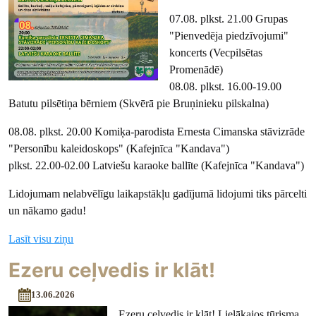
07.08. plkst. 21.00 Grupas
"Pienvedēja piedzīvojumi"
koncerts (Vecpilsētas
Promenādē)
08.08. plkst. 16.00-19.00
Batutu pilsētiņa bērniem (Skvērā pie Bruņinieku pilskalna)
08.08. plkst. 20.00 Komiķa-parodista Ernesta Cimanska stāvizrāde
"Personību kaleidoskops" (Kafejnīca "Kandava")
plkst. 22.00-02.00 Latviešu karaoke ballīte (Kafejnīca "Kandava")
Lidojumam nelabvēlīgu laikapstākļu gadījumā lidojumi tiks pārcelti
un nākamo gadu!
Lasīt visu ziņu
Ezeru ceļvedis ir klāt!
13.06.2026
Ezeru ceļvedis ir klāt! Lielākajos tūrisma