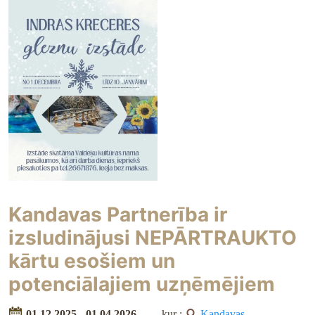
Kandavas Partnerība ir
izsludinājusi NEPĀRTRAUKTO
kārtu esošiem un
potenciālajiem uzņēmējiem
01.12.2025 - 01.04.2026
kur :
Kandavas