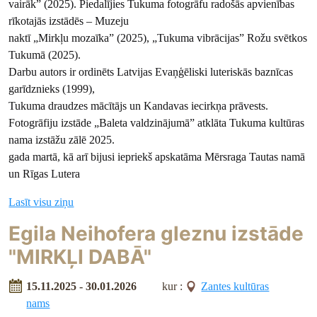
vairāk” (2025). Piedalījies Tukuma fotogrāfu radošās apvienības
rīkotajās izstādēs – Muzeju
naktī „Mirkļu mozaīka” (2025), „Tukuma vibrācijas” Rožu svētkos
Tukumā (2025).
Darbu autors ir ordinēts Latvijas Evaņģēliski luteriskās baznīcas
garīdznieks (1999),
Tukuma draudzes mācītājs un Kandavas iecirkņa prāvests.
Fotogrāfiju izstāde „Baleta valdzinājumā” atklāta Tukuma kultūras
nama izstāžu zālē 2025.
gada martā, kā arī bijusi iepriekš apskatāma Mērsraga Tautas namā
un Rīgas Lutera
Lasīt visu ziņu
Egila Neihofera gleznu izstāde
"MIRKĻI DABĀ"
15.11.2025 - 30.01.2026
kur :
Zantes kultūras
nams