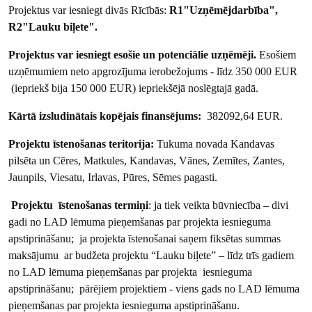
Projektus var iesniegt divās Rīcībās:
R1"Uzņēmējdarbība",
R2"Lauku biļete".
Projektus var iesniegt esošie un potenciālie uzņēmēji.
Esošiem
uzņēmumiem neto apgrozījuma ierobežojums - līdz 350 000 EUR
(iepriekš bija 150 000 EUR) iepriekšējā noslēgtajā gadā.
Kārtā izsludinātais kopējais finansējums:
382092,64 EUR.
Projektu īstenošanas teritorija:
Tukuma novada Kandavas
pilsēta un Cēres, Matkules, Kandavas, Vānes, Zemītes, Zantes,
Jaunpils, Viesatu, Irlavas, Pūres, Sēmes pagasti.
Projektu īstenošanas termiņi
: ja tiek veikta būvniecība – divi
gadi no LAD lēmuma pieņemšanas par projekta iesnieguma
apstiprināšanu; ja projekta īstenošanai saņem fiksētas summas
maksājumu ar budžeta projektu “Lauku biļete” – līdz trīs gadiem
no LAD lēmuma pieņemšanas par projekta iesnieguma
apstiprināšanu; pārējiem projektiem - viens gads no LAD lēmuma
pieņemšanas par projekta iesnieguma apstiprināšanu.