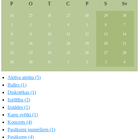
P
O
T
C
P
S
Sv
24
25
26
27
28
29
30
1
2
3
4
5
6
7
8
9
10
11
12
13
14
15
16
17
18
19
20
21
22
23
24
25
26
27
28
29
30
31
1
2
3
4
Aktīva atpūta (5)
Balles (1)
Diskotēkas (1)
Izglītība (2)
Izstādes (1)
Kapu svētki (1)
Koncerts (4)
Pasākumi jauniešiem (1)
Pasākums (4)