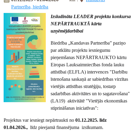
Partnerība, biedrība
Izsludināta LEADER projektu konkursa
NEPĀRTRAUKTĀ kārta
uzņēmējdarbībai
Biedrība „Kandavas Partnerība” paziņo
par atklātu projektu iesniegumu
pieņemšanas NEPĀRTRAUKTO kārtu
Eiropas Lauksaimniecības fonda lauku
attīstībai (ELFLA) intervences "Darbību
īstenošana saskaņā ar sabiedrības virzītas
vietējās attīstības stratēģiju, tostarp
sadarbības aktivitātes un to sagatavošana"
(LA19) aktivitātē "Vietējās ekonomikas
stiprināšanas iniciatīvas":
Projektus var iesniegt nepārtraukti no
01.12.2025. līdz
01.04.2026.,
līdz pieejamā finansējuma izsīkumam.