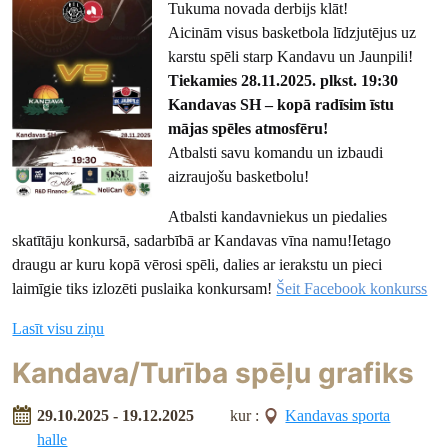
Tukuma novada derbijs klāt!
Aicinām visus basketbola līdzjutējus uz
karstu spēli starp Kandavu un Jaunpili!
Tiekamies 28.11.2025. plkst. 19:30
Kandavas SH – kopā radīsim īstu
mājas spēles atmosfēru!
Atbalsti savu komandu un izbaudi
aizraujošu basketbolu!
Atbalsti kandavniekus un piedalies
skatītāju konkursā, sadarbībā ar Kandavas vīna namu!Ietago
draugu ar kuru kopā vērosi spēli, dalies ar ierakstu un pieci
laimīgie tiks izlozēti puslaika konkursam!
Šeit Facebook konkurss
Lasīt visu ziņu
Kandava/Turība spēļu grafiks
29.10.2025 - 19.12.2025
kur :
Kandavas sporta
halle