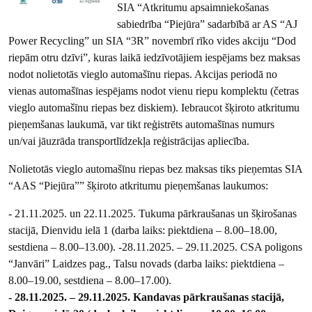
SIA “Atkritumu apsaimniekošanas
sabiedrība “Piejūra” sadarbībā ar AS “AJ
Power Recycling” un SIA “3R” novembrī rīko vides akciju “Dod
riepām otru dzīvi”, kuras laikā iedzīvotājiem iespējams bez maksas
nodot nolietotās vieglo automašīnu riepas. Akcijas periodā no
vienas automašīnas iespējams nodot vienu riepu komplektu (četras
vieglo automašīnu riepas bez diskiem). Iebraucot šķiroto atkritumu
pieņemšanas laukumā, var tikt reģistrēts automašīnas numurs
un/vai jāuzrāda transportlīdzekļa reģistrācijas apliecība.
Nolietotās vieglo automašīnu riepas bez maksas tiks pieņemtas SIA
“AAS “Piejūra”” šķiroto atkritumu pieņemšanas laukumos:
- 21.11.2025. un 22.11.2025. Tukuma pārkraušanas un šķirošanas
stacijā, Dienvidu ielā 1 (darba laiks: piektdiena – 8.00–18.00,
sestdiena – 8.00–13.00).
-
28.11.2025. – 29.11.2025. CSA poligons
“Janvāri” Laidzes pag., Talsu novads (darba laiks: piektdiena –
8.00–19.00, sestdiena – 8.00–17.00).
- 28.11.2025. – 29.11.2025. Kandavas pārkraušanas stacijā,