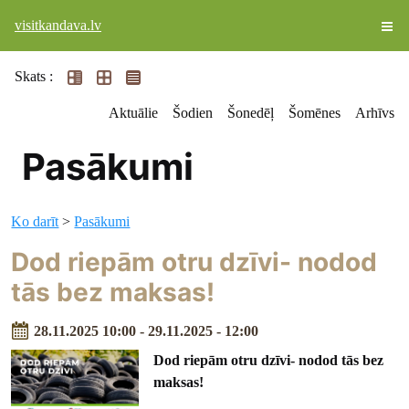
visitkandava.lv
Skats :
Aktuālie
Šodien
Šonedēļ
Šomēnes
Arhīvs
Pasākumi
Ko darīt
>
Pasākumi
Dod riepām otru dzīvi- nodod
tās bez maksas!
28.11.2025 10:00 - 29.11.2025 - 12:00
Dod riepām otru dzīvi- nodod tās bez
maksas!