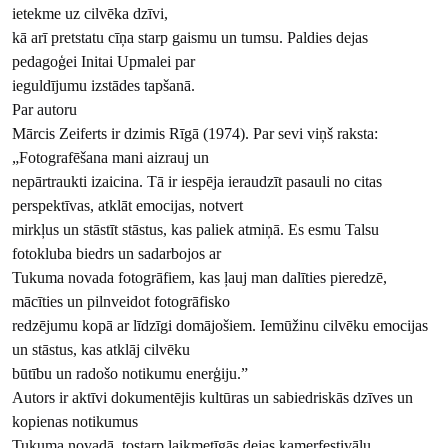
ietekme uz cilvēka dzīvi,
kā arī pretstatu cīņa starp gaismu un tumsu. Paldies dejas
pedagoģei Initai Upmalei par
ieguldījumu izstādes tapšanā.
Par autoru
Mārcis Zeiferts ir dzimis Rīgā (1974). Par sevi viņš raksta:
„Fotografēšana mani aizrauj un
nepārtraukti izaicina. Tā ir iespēja ieraudzīt pasauli no citas
perspektīvas, atklāt emocijas, notvert
mirkļus un stāstīt stāstus, kas paliek atmiņā. Es esmu Talsu
fotokluba biedrs un sadarbojos ar
Tukuma novada fotogrāfiem, kas ļauj man dalīties pieredzē,
mācīties un pilnveidot fotogrāfisko
redzējumu kopā ar līdzīgi domājošiem. Iemūžinu cilvēku emocijas
un stāstus, kas atklāj cilvēku
būtību un radošo notikumu enerģiju.”
Autors ir aktīvi dokumentējis kultūras un sabiedriskās dzīves un
kopienas notikumus
Tukuma novadā, tostarp laikmetīgās dejas kamerfestivālu