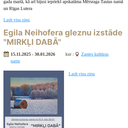
gada martā, kā arī bijusi iepriekš apskatāma Mērsraga Tautas namā
un Rīgas Lutera
Lasīt visu ziņu
Egila Neihofera gleznu izstāde
"MIRKĻI DABĀ"
15.11.2025 - 30.01.2026
kur :
Zantes kultūras
nams
Lasīt visu ziņu