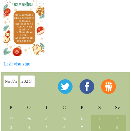
Lasīt visu ziņu
P
O
T
C
P
S
Sv
27
28
29
30
31
1
2
3
4
5
6
7
8
9