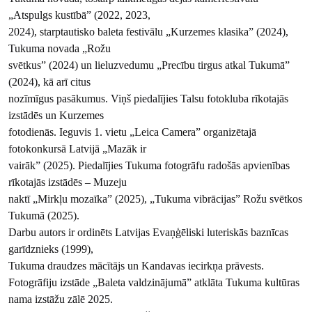
„Atspulgs kustībā” (2022, 2023,
2024), starptautisko baleta festivālu „Kurzemes klasika” (2024),
Tukuma novada „Rožu
svētkus” (2024) un lieluzvedumu „Precību tirgus atkal Tukumā”
(2024), kā arī citus
nozīmīgus pasākumus. Viņš piedalījies Talsu fotokluba rīkotajās
izstādēs un Kurzemes
fotodienās. Ieguvis 1. vietu „Leica Camera” organizētajā
fotokonkursā Latvijā „Mazāk ir
vairāk” (2025). Piedalījies Tukuma fotogrāfu radošās apvienības
rīkotajās izstādēs – Muzeju
naktī „Mirkļu mozaīka” (2025), „Tukuma vibrācijas” Rožu svētkos
Tukumā (2025).
Darbu autors ir ordinēts Latvijas Evaņģēliski luteriskās baznīcas
garīdznieks (1999),
Tukuma draudzes mācītājs un Kandavas iecirkņa prāvests.
Fotogrāfiju izstāde „Baleta valdzinājumā” atklāta Tukuma kultūras
nama izstāžu zālē 2025.