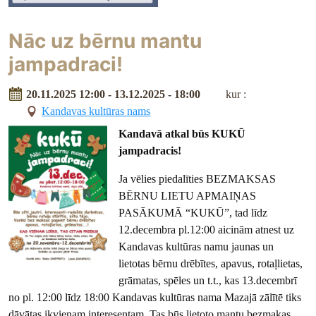
Nāc uz bērnu mantu
jampadraci!
20.11.2025 12:00 - 13.12.2025 - 18:00
kur :
Kandavas kultūras nams
Kandavā atkal būs KUKŪ
jampadracis!
Ja vēlies piedalīties BEZMAKSAS
BĒRNU LIETU APMAIŅAS
PASĀKUMĀ “KUKŪ”, tad līdz
12.decembra pl.12:00 aicinām atnest uz
Kandavas
kultūras namu jaunas un
lietotas bērnu drēbītes, apavus, rotaļlietas,
grāmatas, spēles un t.t., kas 13.decembrī
no pl. 12:00 līdz 18:00 Kandavas kultūras nama Mazajā zālītē tiks
dāvātas ikvienam interesentam. Tas būs lietoto mantu bezmakas