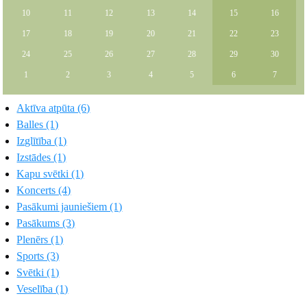
10
11
12
13
14
15
16
17
18
19
20
21
22
23
24
25
26
27
28
29
30
1
2
3
4
5
6
7
Aktīva atpūta (6)
Balles (1)
Izglītība (1)
Izstādes (1)
Kapu svētki (1)
Koncerts (4)
Pasākumi jauniešiem (1)
Pasākums (3)
Plenērs (1)
Sports (3)
Svētki (1)
Veselība (1)