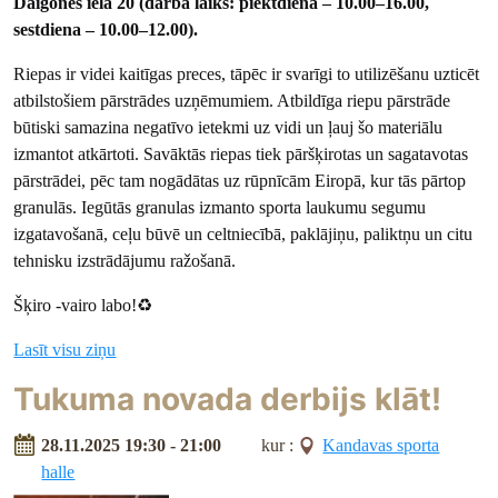
Daigones ielā 20 (darba laiks: piektdiena – 10.00–16.00,
sestdiena – 10.00–12.00).
Riepas ir videi kaitīgas preces, tāpēc ir svarīgi to utilizēšanu uzticēt
atbilstošiem pārstrādes uzņēmumiem. Atbildīga riepu pārstrāde
būtiski samazina negatīvo ietekmi uz vidi un ļauj šo materiālu
izmantot atkārtoti. Savāktās riepas tiek pāršķirotas un sagatavotas
pārstrādei, pēc tam nogādātas uz rūpnīcām Eiropā, kur tās pārtop
granulās. Iegūtās granulas izmanto sporta laukumu segumu
izgatavošanā, ceļu būvē un celtniecībā, paklājiņu, paliktņu un citu
tehnisku izstrādājumu ražošanā.
Šķiro -vairo labo!
♻️
Lasīt visu ziņu
Tukuma novada derbijs klāt!
28.11.2025 19:30 - 21:00
kur :
Kandavas sporta
halle