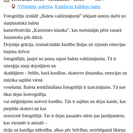
Vējspārns, galerija
,
Kandavas kultūras nams
Fotogrāfiju izstādē „Baleta valdzinājumā” iekļauti autora darbi no
starptautiskā baleta
kamerfestivāla „Kurzemes klasika”, kas norisinājās pērn vasarā
Jaunmoku pils dārzā.
Dejotāju grācija, izsmalcinātās kustību līnijas un izjustās emocijas
turpina dzīvot
fotogrāfijās, ļaujot no jauna sajust baleta valdzinājumu. Tā ir
sinerģija starp dejotājiem un
skatītājiem – brīdis, kurā kustības, skatuves dinamika, emocijas un
mūzika saplūst vienā
veselumā. Baleta iemūžināšana fotogrāfijā ir izaicinājums. Tā nav
tikai dejas horeogrāfija
vai mēģinājums notvert kustību. Tās ir sajūtas un dejas kaisle, kas
piepilda skatuvi un kas
norezonē fotogrāfijā. Tas ir dejas pasaules stāsts par jautājumiem,
kas vienmēr ir aktuāli –
dziļa un kaislīga mīlestība, alkas pēc brīvības, neizbēgamā likteņa