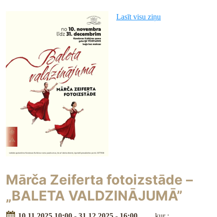
Lasīt visu ziņu
Mārča Zeiferta fotoizstāde –
„BALETA VALDZINĀJUMĀ”
10.11.2025 10:00 - 31.12.2025 - 16:00
kur :