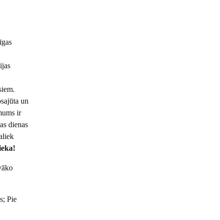
īgas
ijas
esursiem.
bsajūta un
mums ir
as dienas
aliek
ieka!
vāko
s; Pie