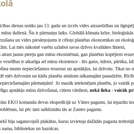
olā
ības dienas notiks jau 13. gadu un izcels vides aizsardzības un ilgtspēj
i mūsu ikdienā. Šis ir pārmaiņu laiks. Globālā klimata krīze, bioloģiskās
zzušana un vides piesārņojums ir cēloņi planētas ekonomikas un ekoloģ
lim. Lai mēs nākotnē varētu uzlabot savas dzīves kvalitātes līmeni,
trast jaunu pieeju gan mūsu ekosistēmai, gan planētas kopējiem r
elības ir atkarīga arī mūsu eksistence - tīrs gaiss, ūdens, pārtika, la
šina mums nepieciešamos resursus un apstākļus, lai dzīvotu. Tikai no 
idē mēs dzīvosim un kādu planētu atstāsim nākamajām paaudzēm. Rīcīb
nepieciešamajām pārmaiņām! Jo mazāk ietekmējam planētu, jo vairāk p
ēlīgu apstākļu mūsu dzīvošanai, citiem vārdiem,
nekā lieka - vairāk pr
las EKO komanda devas ekspedīcijā uz Vānes pagastu, lai iepazītu tu
oblēmas, lai pēc tam salīdzinātu tās ar Zantes pagastu.
iekš bija sagatavojuši plakātus, kurus izvietoja dažādās pagasta teritorijā
s nama, bibliotekas un baznīcas.