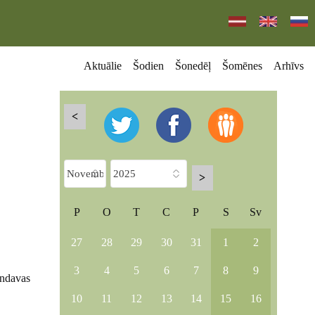
Aktuālie
Šodien
Šonedēļ
Šomēnes
Arhīvs
<
>
P
O
T
C
P
S
Sv
27
28
29
30
31
1
2
3
4
5
6
7
8
9
andavas
10
11
12
13
14
15
16