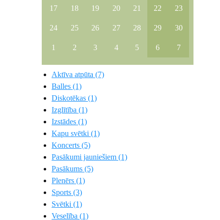
17
18
19
20
21
22
23
24
25
26
27
28
29
30
1
2
3
4
5
6
7
Aktīva atpūta (7)
Balles (1)
Diskotēkas (1)
Izglītība (1)
Izstādes (1)
Kapu svētki (1)
Koncerts (5)
Pasākumi jauniešiem (1)
Pasākums (5)
Plenērs (1)
Sports (3)
Svētki (1)
Veselība (1)