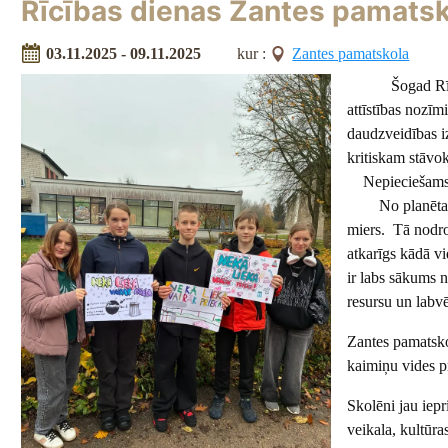
Rīcības dienas Zantes pamatsk
03.11.2025 - 09.11.2025
kur :
Zantes pamatskola
Šogad Rīc
attīstības nozīm
daudzveidības i
kritiskam stāvok
Nepieciešams a
No planētas ves
miers. Tā nodro
atkarīgs kādā v
ir labs sākums 
resursu un labv
Zantes pamatsko
kaimiņu vides pr
Skolēni jau iepr
veikala, kultūra