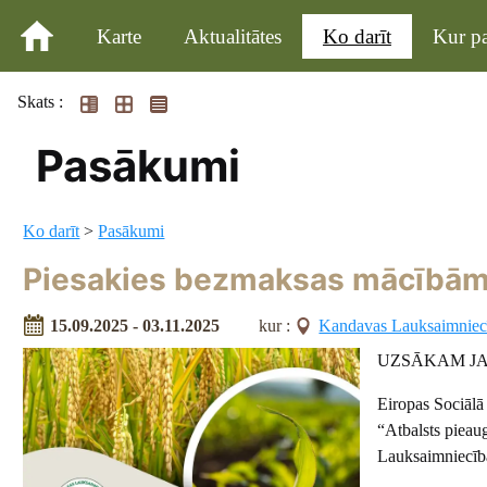
Karte
Aktualitātes
Ko darīt
Kur pa
Skats :
Pasākumi
Ko darīt
>
Pasākumi
Piesakies bezmaksas mācībām
15.09.2025 - 03.11.2025
kur :
Kandavas Lauksaimniec
UZSĀKAM JA
Eiropas Sociālā 
“Atbalsts pieaug
Lauksaimniecīb