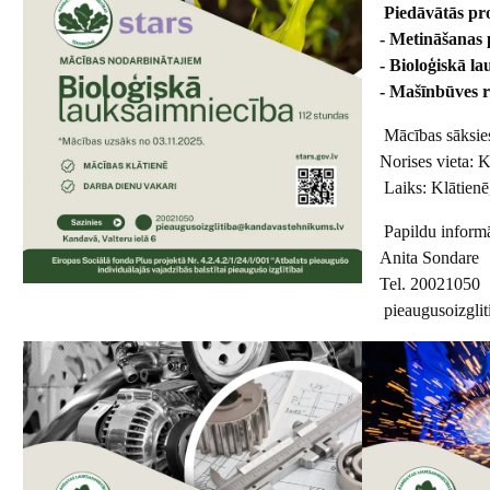
Piedāvātās p
- Metināšanas 
- Bioloģiskā la
- Mašīnbūves r
Mācības sāksie
Norises vieta: 
Laiks: Klātienē
Papildu informā
Anita Sondare
Tel. 20021050
pieaugusoizgli