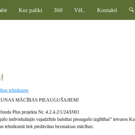
ēst
Kur palikt
360
Vēl..
Kontakti
!
ības tehnikums
UNAS MĀCĪBAS PIEAUGUŠAJIEM!
fonda Plus projekta Nr. 4.2.4.2/1/24/I/001
ušo individuālajās vajadzībās balstītai pieaugušo izglītībai” ietvaros K
as tehnikumā tiek piedāvātas bezmaksas mācības: