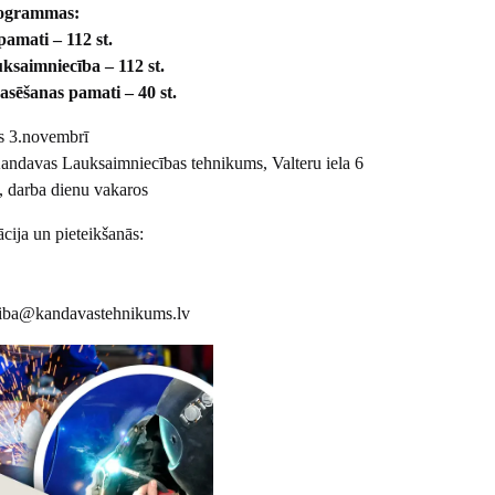
rogrammas:
pamati – 112 st.
uksaimniecība – 112 st.
asēšanas pamati – 40 st.
s 3.novembrī
Kandavas Lauksaimniecības tehnikums, Valteru iela 6
, darba dienu vakaros
cija un pieteikšanās:
tiba@kandavastehnikums.lv