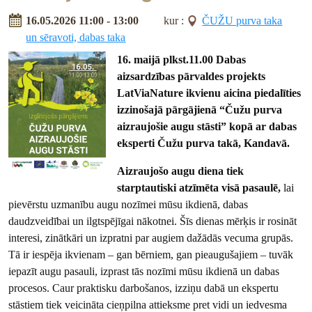
16.05.2026 11:00 - 13:00
kur :
ČUŽU purva taka
un sēravoti, dabas taka
16. maijā plkst.11.00 Dabas
aizsardzības pārvaldes projekts
LatViaNature ikvienu aicina piedalīties
izzinošajā pārgājienā “Čužu purva
aizraujošie augu stāsti” kopā ar dabas
eksperti Čužu purva takā, Kandavā.
Aizraujošo augu diena tiek
starptautiski atzīmēta visā pasaulē,
lai
pievērstu uzmanību augu nozīmei mūsu ikdienā, dabas
daudzveidībai un ilgtspējīgai nākotnei. Šīs dienas mērķis ir rosināt
interesi, zinātkāri un izpratni par augiem dažādās vecuma grupās.
Tā ir iespēja ikvienam – gan bērniem, gan pieaugušajiem – tuvāk
iepazīt augu pasauli, izprast tās nozīmi mūsu ikdienā un dabas
procesos. Caur praktisku darbošanos, izziņu dabā un ekspertu
stāstiem tiek veicināta cieņpilna attieksme pret vidi un iedvesma