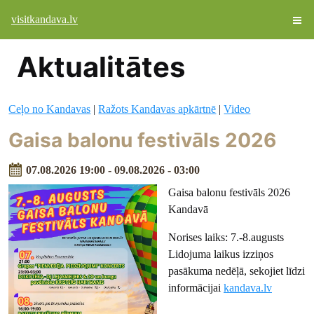
visitkandava.lv
Aktualitātes
Ceļo no Kandavas
|
Ražots Kandavas apkārtnē
|
Video
Gaisa balonu festivāls 2026
07.08.2026 19:00 - 09.08.2026 - 03:00
Gaisa balonu festivāls 2026
Kandavā
Norises laiks: 7.-8.augusts
Lidojuma laikus izziņos
pasākuma nedēļā, sekojiet līdzi
informācijai
kandava.lv