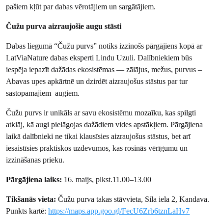
pašiem kļūt par dabas vērotājiem un sargātājiem.
Čužu purva aizraujošie augu stāsti
Dabas liegumā “Čužu purvs” notiks izzinošs pārgājiens kopā ar
LatViaNature dabas eksperti Lindu Uzuli. Dalībniekiem būs
iespēja iepazīt dažādas ekosistēmas — zālājus, mežus, purvus –
Abavas upes apkārtnē un dzirdēt aizraujošus stāstus par tur
sastopamajiem augiem.
Čužu purvs ir unikāls ar savu ekosistēmu mozaīku, kas spilgti
atklāj, kā augi pielāgojas dažādiem vides apstākļiem. Pārgājiena
laikā dalībnieki ne tikai klausīsies aizraujošus stāstus, bet arī
iesaistīsies praktiskos uzdevumos, kas rosinās vērīgumu un
izzināšanas prieku.
Pārgājiena laiks:
16. maijs, plkst.11.00–13.00
Tikšanās vieta:
Čužu purva takas stāvvieta, Sila iela 2, Kandava.
Punkts kartē:
https://maps.app.goo.gl/FecU6Zrb6tznLaHv7