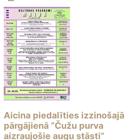
Aicina piedalīties izzinošajā
pārgājienā “Čužu purva
aizraujošie augu stāsti”