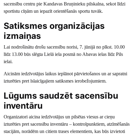
sacensību centru pie Kandavas Bruņinieku pilskalna, sekot līdzi
sportistu cīņām un iepazīt orientēšanās sportu tuvāk.
Satiksmes organizācijas
izmaiņas
Lai nodrošinātu drošu sacensību norisi, 7. jūnijā no plkst. 10.00
līdz 13.00 būs slēgta Lielā iela posmā no Abavas ielas līdz Pils
ielai.
Aicinām iedzīvotājus laikus ieplānot pārvietošanos un ar sapratni
izturēties pret īslaicīgajiem satiksmes ierobežojumiem.
Lūgums saudzēt sacensību
inventāru
Organizatori aicina iedzīvotājus un pilsētas viesus ar cieņu
izturēties pret sacensību inventāru – kontrolpunktiem, atzīmēšanās
stacijām, norādēm un citiem trases elementiem, kas būs izvietoti