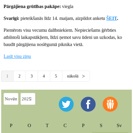
Pārgājiena grūtības pakāpe:
viegla
Svarīgi:
pieteikšanās līdz 14. maijam, aizpildot anketu
ŠEIT
.
Piemērots visu vecumu dalībniekiem. Nepieciešams ģērbties
atbilstoši laikapstākļiem, līdzi ņemot savu ūdeni un uzkodas, ko
baudīt pārgājiena noslēgumā piknika vietā.
Lasīt visu ziņu
1
2
3
4
5
nākošā
P
O
T
C
P
S
Sv