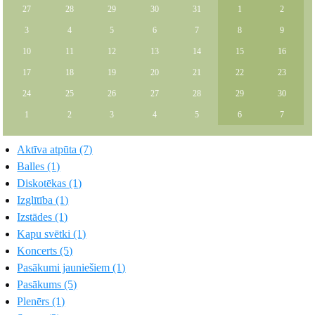
27
28
29
30
31
1
2
3
4
5
6
7
8
9
10
11
12
13
14
15
16
17
18
19
20
21
22
23
24
25
26
27
28
29
30
1
2
3
4
5
6
7
Aktīva atpūta (7)
Balles (1)
Diskotēkas (1)
Izglītība (1)
Izstādes (1)
Kapu svētki (1)
Koncerts (5)
Pasākumi jauniešiem (1)
Pasākums (5)
Plenērs (1)