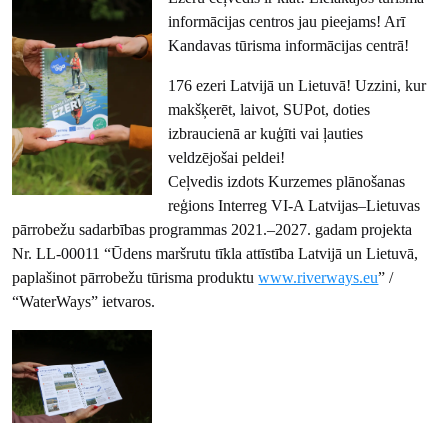
informācijas centros jau pieejams! Arī
Kandavas tūrisma informācijas centrā!
176 ezeri Latvijā un Lietuvā! Uzzini, kur
makšķerēt, laivot, SUPot, doties
izbraucienā ar kuģīti vai ļauties
veldzējošai peldei!
Ceļvedis izdots Kurzemes plānošanas
reģions Interreg VI-A Latvijas–Lietuvas
pārrobežu sadarbības programmas 2021.–2027. gadam projekta
Nr. LL-00011 “Ūdens maršrutu tīkla attīstība Latvijā un Lietuvā,
paplašinot pārrobežu tūrisma produktu
www.riverways.eu
” /
“WaterWays” ietvaros.