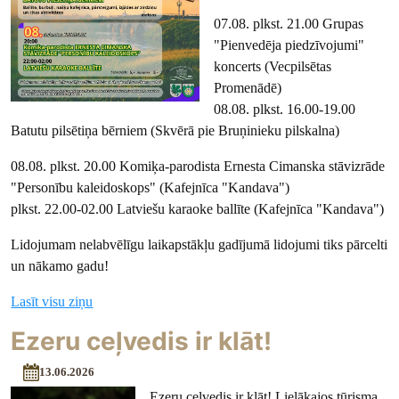
07.08. plkst. 21.00 Grupas
"Pienvedēja piedzīvojumi"
koncerts (Vecpilsētas
Promenādē)
08.08. plkst. 16.00-19.00
Batutu pilsētiņa bērniem (Skvērā pie Bruņinieku pilskalna)
08.08. plkst. 20.00 Komiķa-parodista Ernesta Cimanska stāvizrāde
"Personību kaleidoskops" (Kafejnīca "Kandava")
plkst. 22.00-02.00 Latviešu karaoke ballīte (Kafejnīca "Kandava")
Lidojumam nelabvēlīgu laikapstākļu gadījumā lidojumi tiks pārcelti
un nākamo gadu!
Lasīt visu ziņu
Ezeru ceļvedis ir klāt!
13.06.2026
Ezeru ceļvedis ir klāt! Lielākajos tūrisma