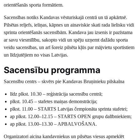
orientēšanās sporta formātiem.
Sacensības notiks Kandavas vēsturiskajā centrā un tā apkārtnē.
Pilsētas reljefs, ieliņas, kāpnes un ainaviskie skati rada lielisku vidi
sprinta orientēšanās sacensībām. Kandava jau izsenis ir pazīstama
ar savu viesmīlību, sakopto vidi un spēju uzņemt dažādu sporta
veidu sacensības, un arī šoreiz pilsēta kļūs par mājvietu sportistiem
un līdzjutējiem no visas Latvijas.
Sacensību programma
Sacensību centrs – skvērs pie Kandavas Bruņinieku pilskalna
līdz plkst. 10.30 – reģistrācija sacensību centrā;
plkst. 10.45 – stafetes maiņas demonstrācija;
plkst. 11.00 – STARTS Latvijas čempionāta sprinta stafetei;
ap plkst. 12.00–12.15 – STARTS OPEN grupu dalībniekiem;
ap plkst. 13.00–13.30 – APBALVOŠANA.
Organizatori aicina kandavniekus un pilsētas viesus apmeklēt