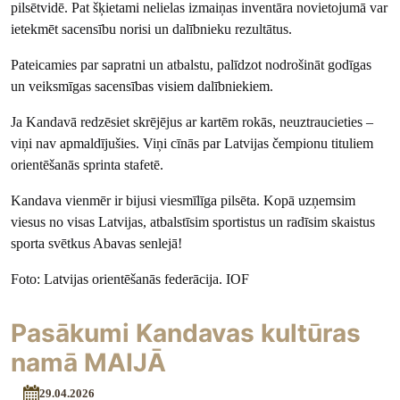
pilsētvidē. Pat šķietami nelielas izmaiņas inventāra novietojumā var
ietekmēt sacensību norisi un dalībnieku rezultātus.
Pateicamies par sapratni un atbalstu, palīdzot nodrošināt godīgas
un veiksmīgas sacensības visiem dalībniekiem.
Ja Kandavā redzēsiet skrējējus ar kartēm rokās, neuztraucieties –
viņi nav apmaldījušies. Viņi cīnās par Latvijas čempionu tituliem
orientēšanās sprinta stafetē.
Kandava vienmēr ir bijusi viesmīlīga pilsēta. Kopā uzņemsim
viesus no visas Latvijas, atbalstīsim sportistus un radīsim skaistus
sporta svētkus Abavas senlejā!
Foto: Latvijas orientēšanās federācija. IOF
Pasākumi Kandavas kultūras
namā MAIJĀ
29.04.2026