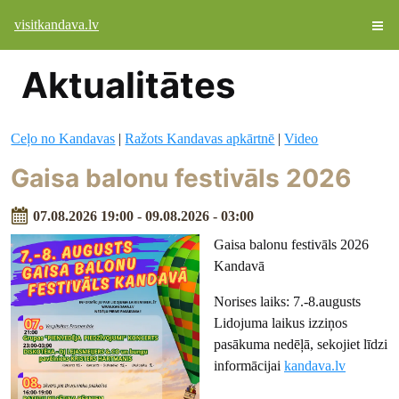
visitkandava.lv
Aktualitātes
Ceļo no Kandavas
|
Ražots Kandavas apkārtnē
|
Video
Gaisa balonu festivāls 2026
07.08.2026 19:00 - 09.08.2026 - 03:00
Gaisa balonu festivāls 2026
Kandavā
Norises laiks: 7.-8.augusts
Lidojuma laikus izziņos
pasākuma nedēļā, sekojiet līdzi
informācijai
kandava.lv