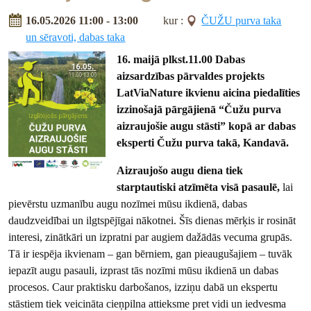
16.05.2026 11:00 - 13:00
kur :
ČUŽU purva taka
un sēravoti, dabas taka
16. maijā plkst.11.00 Dabas
aizsardzības pārvaldes projekts
LatViaNature ikvienu aicina piedalīties
izzinošajā pārgājienā “Čužu purva
aizraujošie augu stāsti” kopā ar dabas
eksperti Čužu purva takā, Kandavā.
Aizraujošo augu diena tiek
starptautiski atzīmēta visā pasaulē,
lai
pievērstu uzmanību augu nozīmei mūsu ikdienā, dabas
daudzveidībai un ilgtspējīgai nākotnei. Šīs dienas mērķis ir rosināt
interesi, zinātkāri un izpratni par augiem dažādās vecuma grupās.
Tā ir iespēja ikvienam – gan bērniem, gan pieaugušajiem – tuvāk
iepazīt augu pasauli, izprast tās nozīmi mūsu ikdienā un dabas
procesos. Caur praktisku darbošanos, izziņu dabā un ekspertu
stāstiem tiek veicināta cieņpilna attieksme pret vidi un iedvesma