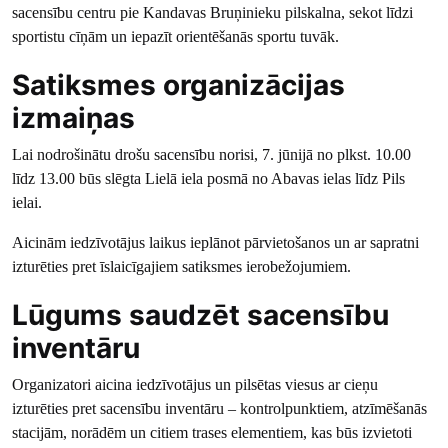
sacensību centru pie Kandavas Bruņinieku pilskalna, sekot līdzi
sportistu cīņām un iepazīt orientēšanās sportu tuvāk.
Satiksmes organizācijas
izmaiņas
Lai nodrošinātu drošu sacensību norisi, 7. jūnijā no plkst. 10.00
līdz 13.00 būs slēgta Lielā iela posmā no Abavas ielas līdz Pils
ielai.
Aicinām iedzīvotājus laikus ieplānot pārvietošanos un ar sapratni
izturēties pret īslaicīgajiem satiksmes ierobežojumiem.
Lūgums saudzēt sacensību
inventāru
Organizatori aicina iedzīvotājus un pilsētas viesus ar cieņu
izturēties pret sacensību inventāru – kontrolpunktiem, atzīmēšanās
stacijām, norādēm un citiem trases elementiem, kas būs izvietoti