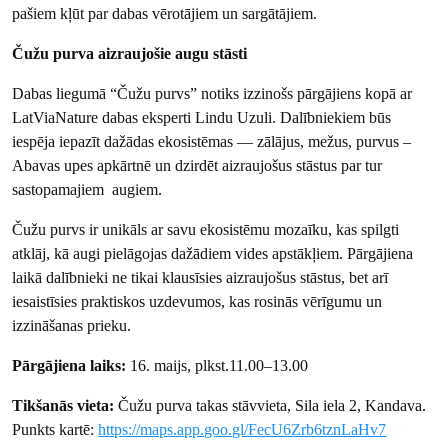
pašiem kļūt par dabas vērotājiem un sargātājiem.
Čužu purva aizraujošie augu stāsti
Dabas liegumā “Čužu purvs” notiks izzinošs pārgājiens kopā ar
LatViaNature dabas eksperti Lindu Uzuli. Dalībniekiem būs
iespēja iepazīt dažādas ekosistēmas — zālājus, mežus, purvus –
Abavas upes apkārtnē un dzirdēt aizraujošus stāstus par tur
sastopamajiem augiem.
Čužu purvs ir unikāls ar savu ekosistēmu mozaīku, kas spilgti
atklāj, kā augi pielāgojas dažādiem vides apstākļiem. Pārgājiena
laikā dalībnieki ne tikai klausīsies aizraujošus stāstus, bet arī
iesaistīsies praktiskos uzdevumos, kas rosinās vērīgumu un
izzināšanas prieku.
Pārgājiena laiks:
16. maijs, plkst.11.00–13.00
Tikšanās vieta:
Čužu purva takas stāvvieta, Sila iela 2, Kandava.
Punkts kartē:
https://maps.app.goo.gl/FecU6Zrb6tznLaHv7