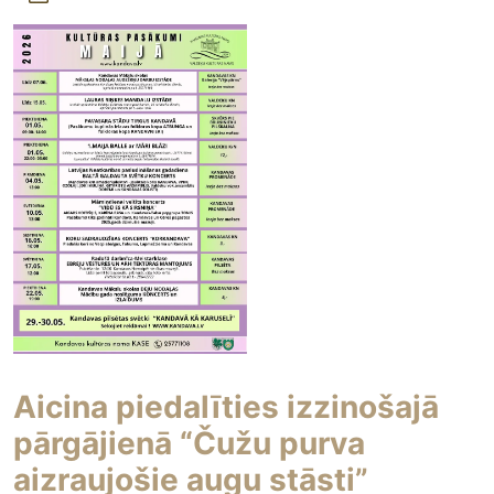
Aicina piedalīties izzinošajā
pārgājienā “Čužu purva
aizraujošie augu stāsti”