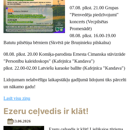
07.08. plkst. 21.00 Grupas
"Pienvedēja piedzīvojumi"
koncerts (Vecpilsētas
Promenādē)
08.08. plkst. 16.00-19.00
Batutu pilsētiņa bērniem (Skvērā pie Bruņinieku pilskalna)
08.08. plkst. 20.00 Komiķa-parodista Ernesta Cimanska stāvizrāde
"Personību kaleidoskops" (Kafejnīca "Kandava")
plkst. 22.00-02.00 Latviešu karaoke ballīte (Kafejnīca "Kandava")
Lidojumam nelabvēlīgu laikapstākļu gadījumā lidojumi tiks pārcelti
un nākamo gadu!
Lasīt visu ziņu
Ezeru ceļvedis ir klāt!
13.06.2026
Ezeru ceļvedis ir klāt! Lielākajos tūrisma