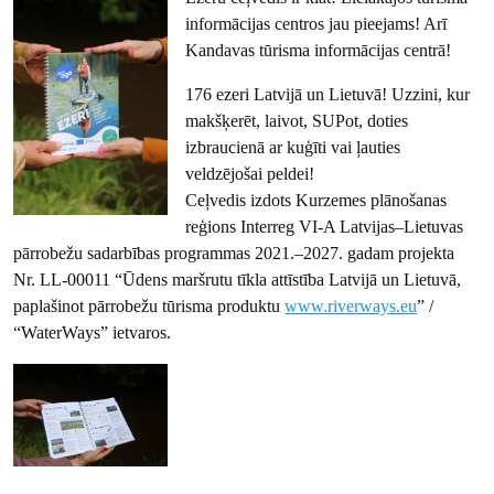
informācijas centros jau pieejams! Arī
Kandavas tūrisma informācijas centrā!
176 ezeri Latvijā un Lietuvā! Uzzini, kur
makšķerēt, laivot, SUPot, doties
izbraucienā ar kuģīti vai ļauties
veldzējošai peldei!
Ceļvedis izdots Kurzemes plānošanas
reģions Interreg VI-A Latvijas–Lietuvas
pārrobežu sadarbības programmas 2021.–2027. gadam projekta
Nr. LL-00011 “Ūdens maršrutu tīkla attīstība Latvijā un Lietuvā,
paplašinot pārrobežu tūrisma produktu
www.riverways.eu
” /
“WaterWays” ietvaros.