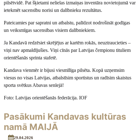
pilsētvidē. Pat šķietami nelielas izmaiņas inventāra novietojumā var
ietekmēt sacensību norisi un dalībnieku rezultātus.
Pateicamies par sapratni un atbalstu, palīdzot nodrošināt godīgas
un veiksmīgas sacensības visiem dalībniekiem.
Ja Kandavā redzēsiet skrējējus ar kartēm rokās, neuztraucieties –
viņi nav apmaldījušies. Viņi cīnās par Latvijas čempionu tituliem
orientēšanās sprinta stafetē.
Kandava vienmēr ir bijusi viesmīlīga pilsēta. Kopā uzņemsim
viesus no visas Latvijas, atbalstīsim sportistus un radīsim skaistus
sporta svētkus Abavas senlejā!
Foto: Latvijas orientēšanās federācija. IOF
Pasākumi Kandavas kultūras
namā MAIJĀ
29.04.2026