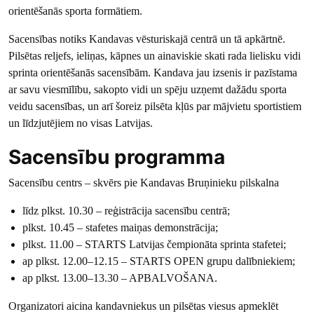
orientēšanās sporta formātiem.
Sacensības notiks Kandavas vēsturiskajā centrā un tā apkārtnē.
Pilsētas reljefs, ieliņas, kāpnes un ainaviskie skati rada lielisku vidi
sprinta orientēšanās sacensībām. Kandava jau izsenis ir pazīstama
ar savu viesmīlību, sakopto vidi un spēju uzņemt dažādu sporta
veidu sacensības, un arī šoreiz pilsēta kļūs par mājvietu sportistiem
un līdzjutējiem no visas Latvijas.
Sacensību programma
Sacensību centrs – skvērs pie Kandavas Bruņinieku pilskalna
līdz plkst. 10.30 – reģistrācija sacensību centrā;
plkst. 10.45 – stafetes maiņas demonstrācija;
plkst. 11.00 – STARTS Latvijas čempionāta sprinta stafetei;
ap plkst. 12.00–12.15 – STARTS OPEN grupu dalībniekiem;
ap plkst. 13.00–13.30 – APBALVOŠANA.
Organizatori aicina kandavniekus un pilsētas viesus apmeklēt