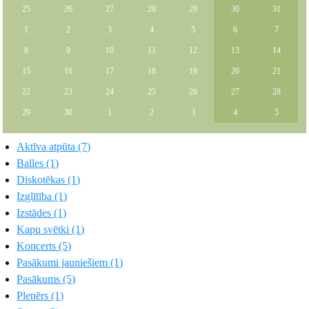
25
26
27
28
29
30
31
1
2
3
4
5
6
7
8
9
10
11
12
13
14
15
16
17
18
19
20
21
22
23
24
25
26
27
28
29
30
1
2
3
4
5
Aktīva atpūta (7)
Balles (1)
Diskotēkas (1)
Izglītība (1)
Izstādes (1)
Kapu svētki (1)
Koncerts (5)
Pasākumi jauniešiem (1)
Pasākums (5)
Plenērs (1)