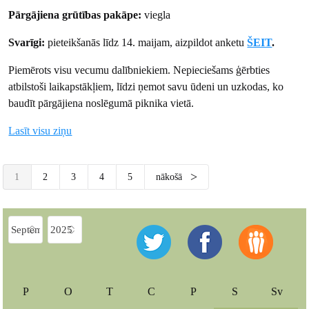
Pārgājiena grūtības pakāpe:
viegla
Svarīgi:
pieteikšanās līdz 14. maijam, aizpildot anketu
ŠEIT
.
Piemērots visu vecumu dalībniekiem. Nepieciešams ģērbties
atbilstoši laikapstākļiem, līdzi ņemot savu ūdeni un uzkodas, ko
baudīt pārgājiena noslēgumā piknika vietā.
Lasīt visu ziņu
1
2
3
4
5
nākošā
P
O
T
C
P
S
Sv