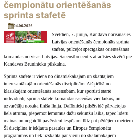
čempionātu orientēšanās
sprinta stafetē
04.06.2026
Svētdien, 7. jūnijā, Kandavā norisināsies
Latvijas orientēšanās čempionāts sprinta
stafetē, pulcējot spēcīgākās orientēšanās
komandas no visas Latvijas. Sacensību centrs atradīsies skvērā pie
Kandavas Bruņinieku pilskalna.
Sprinta stafete ir viena no dinamiskākajām un skatītājiem
interesantākajām orientēšanās disciplīnām. Atšķirībā no
klasiskajām orientēšanās sacensībām, kur sportisti startē
individuāli, sprinta stafetē komandas sacenšas vienlaikus, un
uzvarētāju nosaka finiša līnija. Dalībnieki pilsētvidē pārvietojas
lielā ātrumā, pieņemot lēmumus dažu sekunžu laikā, tāpēc līderu
maiņas un negaidīti pavērsieni iespējami līdz pat pēdējiem metriem.
Šī disciplīna ir iekļauta pasaules un Eiropas čempionātu
programmās un tiek uzskatīta par vienu no skatāmākajiem