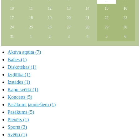
10
11
12
13
14
15
16
17
18
19
20
21
22
23
24
25
26
27
28
29
30
31
1
2
3
4
5
6
Aktīva atpūta (7)
Balles (1)
Diskotēkas (1)
Izglītība (1)
Izstādes (1)
Kapu svētki (1)
Koncerts (5)
Pasākumi jauniešiem (1)
Pasākums (5)
Plenērs (1)
Sports (3)
Svētki (1)