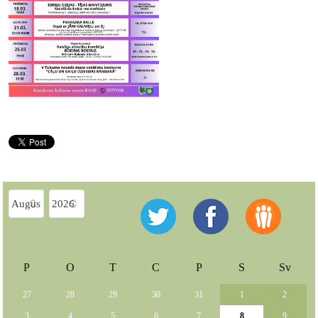
P
O
T
C
P
S
Sv
27
28
29
30
31
1
2
3
4
5
6
7
8
9