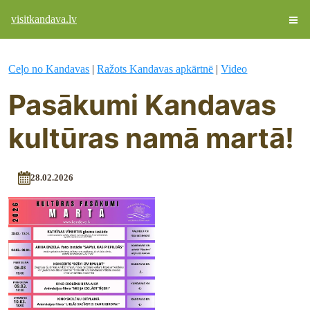
visitkandava.lv
Ceļo no Kandavas
|
Ražots Kandavas apkārtnē
|
Video
Pasākumi Kandavas
kultūras namā martā!
28.02.2026