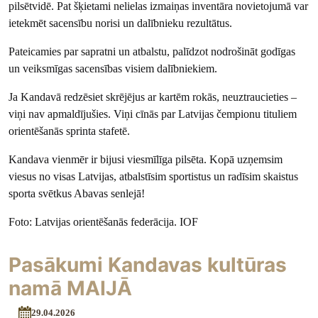
pilsētvidē. Pat šķietami nelielas izmaiņas inventāra novietojumā var
ietekmēt sacensību norisi un dalībnieku rezultātus.
Pateicamies par sapratni un atbalstu, palīdzot nodrošināt godīgas
un veiksmīgas sacensības visiem dalībniekiem.
Ja Kandavā redzēsiet skrējējus ar kartēm rokās, neuztraucieties –
viņi nav apmaldījušies. Viņi cīnās par Latvijas čempionu tituliem
orientēšanās sprinta stafetē.
Kandava vienmēr ir bijusi viesmīlīga pilsēta. Kopā uzņemsim
viesus no visas Latvijas, atbalstīsim sportistus un radīsim skaistus
sporta svētkus Abavas senlejā!
Foto: Latvijas orientēšanās federācija. IOF
Pasākumi Kandavas kultūras
namā MAIJĀ
29.04.2026