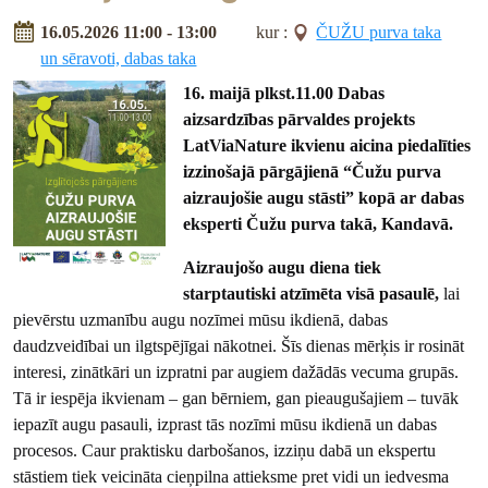
16.05.2026 11:00 - 13:00
kur :
ČUŽU purva taka
un sēravoti, dabas taka
16. maijā plkst.11.00 Dabas
aizsardzības pārvaldes projekts
LatViaNature ikvienu aicina piedalīties
izzinošajā pārgājienā “Čužu purva
aizraujošie augu stāsti” kopā ar dabas
eksperti Čužu purva takā, Kandavā.
Aizraujošo augu diena tiek
starptautiski atzīmēta visā pasaulē,
lai
pievērstu uzmanību augu nozīmei mūsu ikdienā, dabas
daudzveidībai un ilgtspējīgai nākotnei. Šīs dienas mērķis ir rosināt
interesi, zinātkāri un izpratni par augiem dažādās vecuma grupās.
Tā ir iespēja ikvienam – gan bērniem, gan pieaugušajiem – tuvāk
iepazīt augu pasauli, izprast tās nozīmi mūsu ikdienā un dabas
procesos. Caur praktisku darbošanos, izziņu dabā un ekspertu
stāstiem tiek veicināta cieņpilna attieksme pret vidi un iedvesma