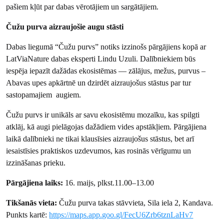
pašiem kļūt par dabas vērotājiem un sargātājiem.
Čužu purva aizraujošie augu stāsti
Dabas liegumā “Čužu purvs” notiks izzinošs pārgājiens kopā ar
LatViaNature dabas eksperti Lindu Uzuli. Dalībniekiem būs
iespēja iepazīt dažādas ekosistēmas — zālājus, mežus, purvus –
Abavas upes apkārtnē un dzirdēt aizraujošus stāstus par tur
sastopamajiem augiem.
Čužu purvs ir unikāls ar savu ekosistēmu mozaīku, kas spilgti
atklāj, kā augi pielāgojas dažādiem vides apstākļiem. Pārgājiena
laikā dalībnieki ne tikai klausīsies aizraujošus stāstus, bet arī
iesaistīsies praktiskos uzdevumos, kas rosinās vērīgumu un
izzināšanas prieku.
Pārgājiena laiks:
16. maijs, plkst.11.00–13.00
Tikšanās vieta:
Čužu purva takas stāvvieta, Sila iela 2, Kandava.
Punkts kartē:
https://maps.app.goo.gl/FecU6Zrb6tznLaHv7