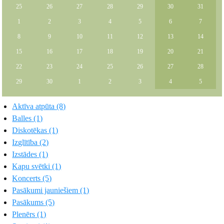
25
26
27
28
29
30
31
1
2
3
4
5
6
7
8
9
10
11
12
13
14
15
16
17
18
19
20
21
22
23
24
25
26
27
28
29
30
1
2
3
4
5
Aktīva atpūta (8)
Balles (1)
Diskotēkas (1)
Izglītība (2)
Izstādes (1)
Kapu svētki (1)
Koncerts (5)
Pasākumi jauniešiem (1)
Pasākums (5)
Plenērs (1)