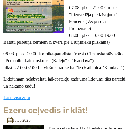
07.08. plkst. 21.00 Grupas
"Pienvedēja piedzīvojumi"
koncerts (Vecpilsētas
Promenādē)
08.08. plkst. 16.00-19.00
Batutu pilsētiņa bērniem (Skvērā pie Bruņinieku pilskalna)
08.08. plkst. 20.00 Komiķa-parodista Ernesta Cimanska stāvizrāde
"Personību kaleidoskops" (Kafejnīca "Kandava")
plkst. 22.00-02.00 Latviešu karaoke ballīte (Kafejnīca "Kandava")
Lidojumam nelabvēlīgu laikapstākļu gadījumā lidojumi tiks pārcelti
un nākamo gadu!
Lasīt visu ziņu
Ezeru ceļvedis ir klāt!
13.06.2026
Ezeru ceļvedis ir klāt! Lielākajos tūrisma