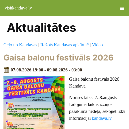
visitkandava.lv
Aktualitātes
Ceļo no Kandavas
|
Ražots Kandavas apkārtnē
|
Video
Gaisa balonu festivāls 2026
07.08.2026 19:00 - 09.08.2026 - 03:00
Gaisa balonu festivāls 2026
Kandavā
Norises laiks: 7.-8.augusts
Lidojuma laikus izziņos
pasākuma nedēļā, sekojiet līdzi
informācijai
kandava.lv