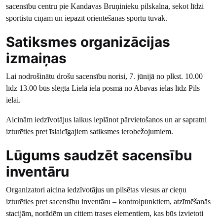
sacensību centru pie Kandavas Bruņinieku pilskalna, sekot līdzi
sportistu cīņām un iepazīt orientēšanās sportu tuvāk.
Satiksmes organizācijas
izmaiņas
Lai nodrošinātu drošu sacensību norisi, 7. jūnijā no plkst. 10.00
līdz 13.00 būs slēgta Lielā iela posmā no Abavas ielas līdz Pils
ielai.
Aicinām iedzīvotājus laikus ieplānot pārvietošanos un ar sapratni
izturēties pret īslaicīgajiem satiksmes ierobežojumiem.
Lūgums saudzēt sacensību
inventāru
Organizatori aicina iedzīvotājus un pilsētas viesus ar cieņu
izturēties pret sacensību inventāru – kontrolpunktiem, atzīmēšanās
stacijām, norādēm un citiem trases elementiem, kas būs izvietoti