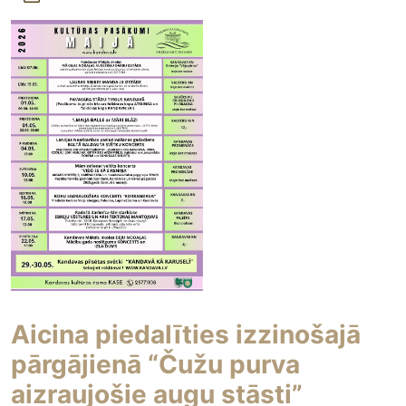
Aicina piedalīties izzinošajā
pārgājienā “Čužu purva
aizraujošie augu stāsti”