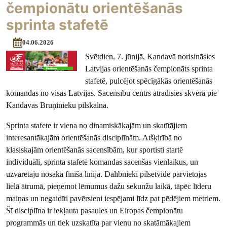
čempionātu orientēšanās
sprinta stafetē
04.06.2026
Svētdien, 7. jūnijā, Kandavā norisināsies
Latvijas orientēšanās čempionāts sprinta
stafetē, pulcējot spēcīgākās orientēšanās
komandas no visas Latvijas. Sacensību centrs atradīsies skvērā pie
Kandavas Bruņinieku pilskalna.
Sprinta stafete ir viena no dinamiskākajām un skatītājiem
interesantākajām orientēšanās disciplīnām. Atšķirībā no
klasiskajām orientēšanās sacensībām, kur sportisti startē
individuāli, sprinta stafetē komandas sacenšas vienlaikus, un
uzvarētāju nosaka finiša līnija. Dalībnieki pilsētvidē pārvietojas
lielā ātrumā, pieņemot lēmumus dažu sekunžu laikā, tāpēc līderu
maiņas un negaidīti pavērsieni iespējami līdz pat pēdējiem metriem.
Šī disciplīna ir iekļauta pasaules un Eiropas čempionātu
programmās un tiek uzskatīta par vienu no skatāmākajiem