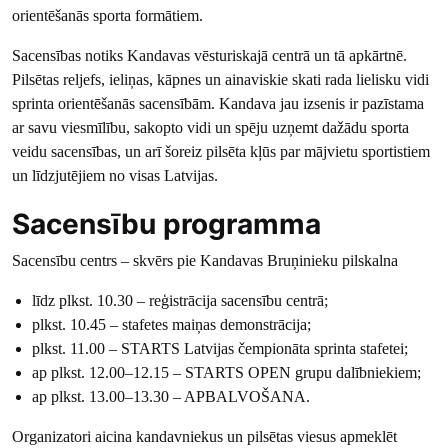
orientēšanās sporta formātiem.
Sacensības notiks Kandavas vēsturiskajā centrā un tā apkārtnē.
Pilsētas reljefs, ieliņas, kāpnes un ainaviskie skati rada lielisku vidi
sprinta orientēšanās sacensībām. Kandava jau izsenis ir pazīstama
ar savu viesmīlību, sakopto vidi un spēju uzņemt dažādu sporta
veidu sacensības, un arī šoreiz pilsēta kļūs par mājvietu sportistiem
un līdzjutējiem no visas Latvijas.
Sacensību programma
Sacensību centrs – skvērs pie Kandavas Bruņinieku pilskalna
līdz plkst. 10.30 – reģistrācija sacensību centrā;
plkst. 10.45 – stafetes maiņas demonstrācija;
plkst. 11.00 – STARTS Latvijas čempionāta sprinta stafetei;
ap plkst. 12.00–12.15 – STARTS OPEN grupu dalībniekiem;
ap plkst. 13.00–13.30 – APBALVOŠANA.
Organizatori aicina kandavniekus un pilsētas viesus apmeklēt