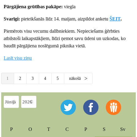
Pārgājiena grūtības pakāpe:
viegla
Svarīgi:
pieteikšanās līdz 14. maijam, aizpildot anketu
ŠEIT
.
Piemērots visu vecumu dalībniekiem. Nepieciešams ģērbties
atbilstoši laikapstākļiem, līdzi ņemot savu ūdeni un uzkodas, ko
baudīt pārgājiena noslēgumā piknika vietā.
Lasīt visu ziņu
1
2
3
4
5
nākošā
P
O
T
C
P
S
Sv