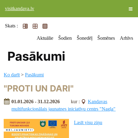
visitkandava.lv
Skats :
Aktuālie
Šodien
Šonedēļ
Šomēnes
Arhīvs
Pasākumi
Ko darīt
>
Pasākumi
"PROTI UN DARI"
01.01.2026 - 31.12.2026
kur :
Kandavas
multifunkcionālais jaunatnes iniciatīvu centrs "Nagla"
Lasīt visu ziņu