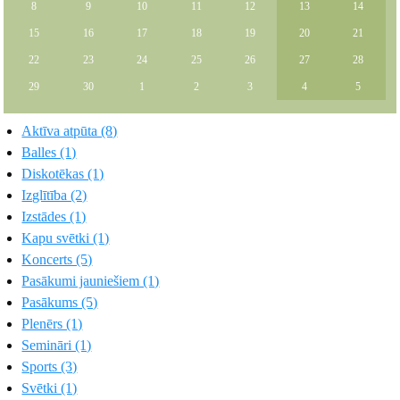
8
9
10
11
12
13
14
15
16
17
18
19
20
21
22
23
24
25
26
27
28
29
30
1
2
3
4
5
Aktīva atpūta (8)
Balles (1)
Diskotēkas (1)
Izglītība (2)
Izstādes (1)
Kapu svētki (1)
Koncerts (5)
Pasākumi jauniešiem (1)
Pasākums (5)
Plenērs (1)
Semināri (1)
Sports (3)
Svētki (1)