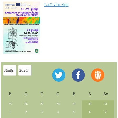
Lasīt visu ziņu
P
O
T
C
P
S
Sv
25
26
27
28
29
30
31
1
2
3
4
5
6
7