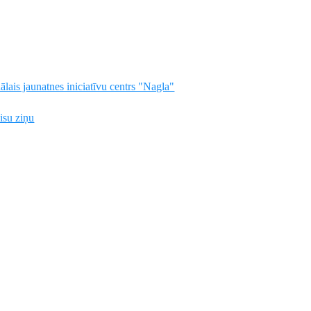
lais jaunatnes iniciatīvu centrs "Nagla"
visu ziņu