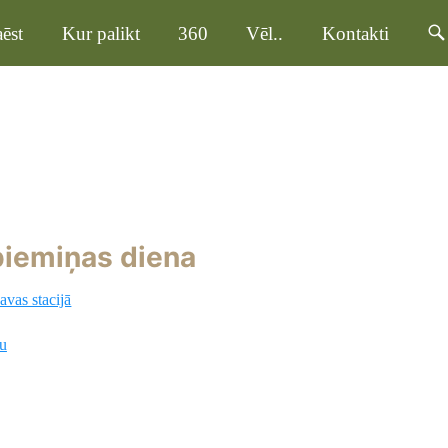
ēst
Kur palikt
360
Vēl..
Kontakti
piemiņas diena
vas stacijā
ņu