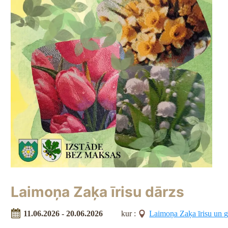
Laimoņa Zaķa īrisu dārzs
11.06.2026 - 20.06.2026
kur :
Laimoņa Zaķa īrisu un g