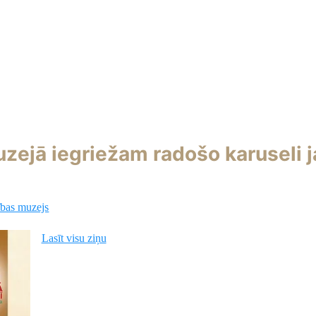
ejā iegriežam radošo karuseli j
bas muzejs
Lasīt visu ziņu