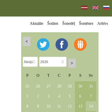
Aktuālie
Šodien
Šonedēļ
Šomēnes
Arhīvs
<
>
P
O
T
C
P
S
Sv
25
26
27
28
29
30
31
1
2
3
4
5
6
7
8
9
10
11
12
13
14