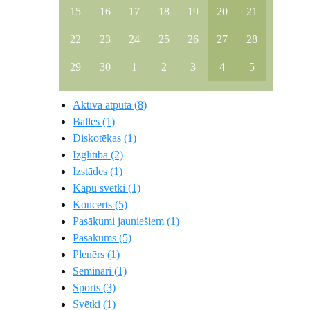
15
16
17
18
19
20
21
22
23
24
25
26
27
28
29
30
1
2
3
4
5
Aktīva atpūta (8)
Balles (1)
Diskotēkas (1)
Izglītība (2)
Izstādes (1)
Kapu svētki (1)
Koncerts (5)
Pasākumi jauniešiem (1)
Pasākums (5)
Plenērs (1)
Semināri (1)
Sports (3)
Svētki (1)