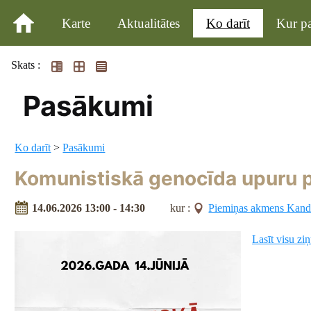
Karte
Aktualitātes
Ko darīt
Kur pa
Skats :
Pasākumi
Ko darīt
>
Pasākumi
Komunistiskā genocīda upuru 
14.06.2026 13:00 - 14:30
kur :
Piemiņas akmens Kanda
Lasīt visu zi