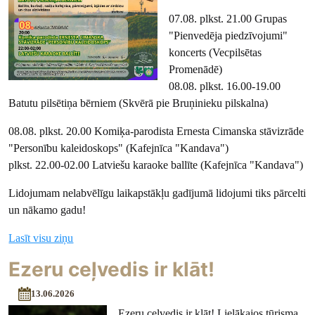
07.08. plkst. 21.00 Grupas
"Pienvedēja piedzīvojumi"
koncerts (Vecpilsētas
Promenādē)
08.08. plkst. 16.00-19.00
Batutu pilsētiņa bērniem (Skvērā pie Bruņinieku pilskalna)
08.08. plkst. 20.00 Komiķa-parodista Ernesta Cimanska stāvizrāde
"Personību kaleidoskops" (Kafejnīca "Kandava")
plkst. 22.00-02.00 Latviešu karaoke ballīte (Kafejnīca "Kandava")
Lidojumam nelabvēlīgu laikapstākļu gadījumā lidojumi tiks pārcelti
un nākamo gadu!
Lasīt visu ziņu
Ezeru ceļvedis ir klāt!
13.06.2026
Ezeru ceļvedis ir klāt! Lielākajos tūrisma