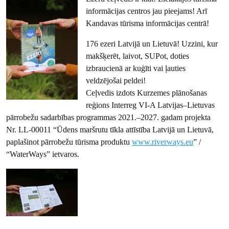
informācijas centros jau pieejams! Arī
Kandavas tūrisma informācijas centrā!
176 ezeri Latvijā un Lietuvā! Uzzini, kur
makšķerēt, laivot, SUPot, doties
izbraucienā ar kuģīti vai ļauties
veldzējošai peldei!
Ceļvedis izdots Kurzemes plānošanas
reģions Interreg VI-A Latvijas–Lietuvas
pārrobežu sadarbības programmas 2021.–2027. gadam projekta
Nr. LL-00011 “Ūdens maršrutu tīkla attīstība Latvijā un Lietuvā,
paplašinot pārrobežu tūrisma produktu
www.riverways.eu
” /
“WaterWays” ietvaros.