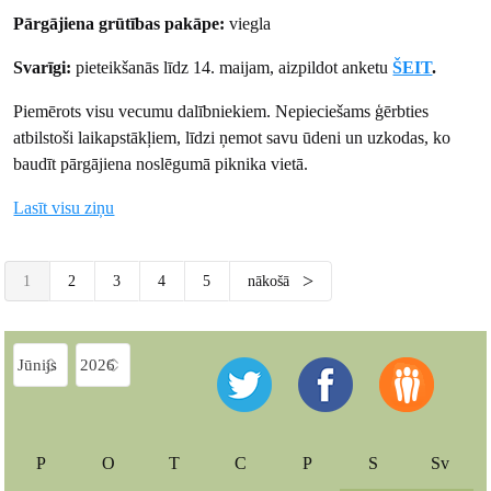
Pārgājiena grūtības pakāpe:
viegla
Svarīgi:
pieteikšanās līdz 14. maijam, aizpildot anketu
ŠEIT
.
Piemērots visu vecumu dalībniekiem. Nepieciešams ģērbties
atbilstoši laikapstākļiem, līdzi ņemot savu ūdeni un uzkodas, ko
baudīt pārgājiena noslēgumā piknika vietā.
Lasīt visu ziņu
1
2
3
4
5
nākošā
P
O
T
C
P
S
Sv