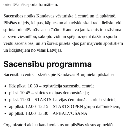
orientēšanās sporta formātiem.
Sacensības notiks Kandavas vēsturiskajā centrā un tā apkārtnē.
Pilsētas reljefs, ieliņas, kāpnes un ainaviskie skati rada lielisku vidi
sprinta orientēšanās sacensībām. Kandava jau izsenis ir pazīstama
ar savu viesmīlību, sakopto vidi un spēju uzņemt dažādu sporta
veidu sacensības, un arī šoreiz pilsēta kļūs par mājvietu sportistiem
un līdzjutējiem no visas Latvijas.
Sacensību programma
Sacensību centrs – skvērs pie Kandavas Bruņinieku pilskalna
līdz plkst. 10.30 – reģistrācija sacensību centrā;
plkst. 10.45 – stafetes maiņas demonstrācija;
plkst. 11.00 – STARTS Latvijas čempionāta sprinta stafetei;
ap plkst. 12.00–12.15 – STARTS OPEN grupu dalībniekiem;
ap plkst. 13.00–13.30 – APBALVOŠANA.
Organizatori aicina kandavniekus un pilsētas viesus apmeklēt