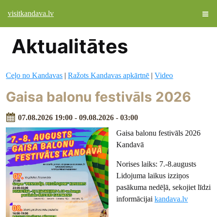
visitkandava.lv
Aktualitātes
Ceļo no Kandavas
|
Ražots Kandavas apkārtnē
|
Video
Gaisa balonu festivāls 2026
07.08.2026 19:00 - 09.08.2026 - 03:00
Gaisa balonu festivāls 2026
Kandavā
Norises laiks: 7.-8.augusts
Lidojuma laikus izziņos
pasākuma nedēļā, sekojiet līdzi
informācijai
kandava.lv