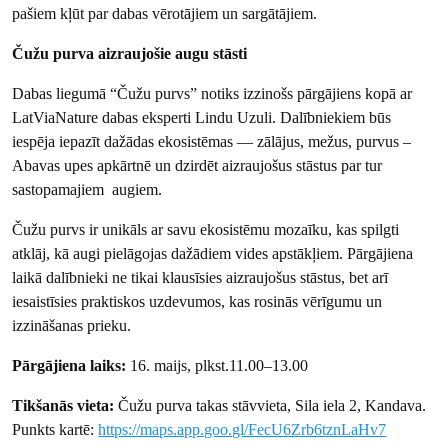
pašiem kļūt par dabas vērotājiem un sargātājiem.
Čužu purva aizraujošie augu stāsti
Dabas liegumā “Čužu purvs” notiks izzinošs pārgājiens kopā ar
LatViaNature dabas eksperti Lindu Uzuli. Dalībniekiem būs
iespēja iepazīt dažādas ekosistēmas — zālājus, mežus, purvus –
Abavas upes apkārtnē un dzirdēt aizraujošus stāstus par tur
sastopamajiem augiem.
Čužu purvs ir unikāls ar savu ekosistēmu mozaīku, kas spilgti
atklāj, kā augi pielāgojas dažādiem vides apstākļiem. Pārgājiena
laikā dalībnieki ne tikai klausīsies aizraujošus stāstus, bet arī
iesaistīsies praktiskos uzdevumos, kas rosinās vērīgumu un
izzināšanas prieku.
Pārgājiena laiks:
16. maijs, plkst.11.00–13.00
Tikšanās vieta:
Čužu purva takas stāvvieta, Sila iela 2, Kandava.
Punkts kartē:
https://maps.app.goo.gl/FecU6Zrb6tznLaHv7