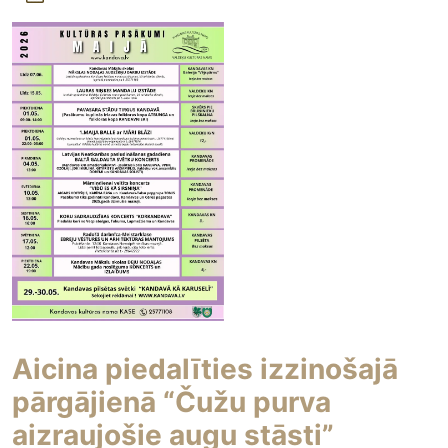
Aicina piedalīties izzinošajā
pārgājienā “Čužu purva
aizraujošie augu stāsti”