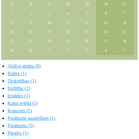
25
26
27
28
29
30
31
1
2
3
4
5
6
7
8
9
10
11
12
13
14
15
16
17
18
19
20
21
22
23
24
25
26
27
28
29
30
1
2
3
4
5
Aktīva atpūta (8)
Balles (1)
Diskotēkas (1)
Izglītība (2)
Izstādes (1)
Kapu svētki (1)
Koncerts (5)
Pasākumi jauniešiem (1)
Pasākums (5)
Plenērs (1)