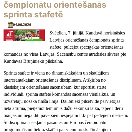
čempionātu orientēšanās
sprinta stafetē
04.06.2026
Svētdien, 7. jūnijā, Kandavā norisināsies
Latvijas orientēšanās čempionāts sprinta
stafetē, pulcējot spēcīgākās orientēšanās
komandas no visas Latvijas. Sacensību centrs atradīsies skvērā pie
Kandavas Bruņinieku pilskalna.
Sprinta stafete ir viena no dinamiskākajām un skatītājiem
interesantākajām orientēšanās disciplīnām. Atšķirībā no
klasiskajām orientēšanās sacensībām, kur sportisti startē
individuāli, sprinta stafetē komandas sacenšas vienlaikus, un
uzvarētāju nosaka finiša līnija. Dalībnieki pilsētvidē pārvietojas
lielā ātrumā, pieņemot lēmumus dažu sekunžu laikā, tāpēc līderu
maiņas un negaidīti pavērsieni iespējami līdz pat pēdējiem metriem.
Šī disciplīna ir iekļauta pasaules un Eiropas čempionātu
programmās un tiek uzskatīta par vienu no skatāmākajiem