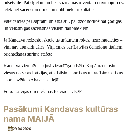
pilsētvidē. Pat šķietami nelielas izmaiņas inventāra novietojumā var
ietekmēt sacensību norisi un dalībnieku rezultātus.
Pateicamies par sapratni un atbalstu, palīdzot nodrošināt godīgas
un veiksmīgas sacensības visiem dalībniekiem.
Ja Kandavā redzēsiet skrējējus ar kartēm rokās, neuztraucieties –
viņi nav apmaldījušies. Viņi cīnās par Latvijas čempionu tituliem
orientēšanās sprinta stafetē.
Kandava vienmēr ir bijusi viesmīlīga pilsēta. Kopā uzņemsim
viesus no visas Latvijas, atbalstīsim sportistus un radīsim skaistus
sporta svētkus Abavas senlejā!
Foto: Latvijas orientēšanās federācija. IOF
Pasākumi Kandavas kultūras
namā MAIJĀ
29.04.2026