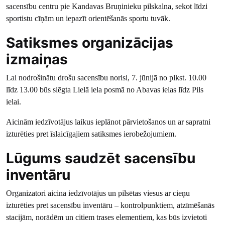
sacensību centru pie Kandavas Bruņinieku pilskalna, sekot līdzi
sportistu cīņām un iepazīt orientēšanās sportu tuvāk.
Satiksmes organizācijas
izmaiņas
Lai nodrošinātu drošu sacensību norisi, 7. jūnijā no plkst. 10.00
līdz 13.00 būs slēgta Lielā iela posmā no Abavas ielas līdz Pils
ielai.
Aicinām iedzīvotājus laikus ieplānot pārvietošanos un ar sapratni
izturēties pret īslaicīgajiem satiksmes ierobežojumiem.
Lūgums saudzēt sacensību
inventāru
Organizatori aicina iedzīvotājus un pilsētas viesus ar cieņu
izturēties pret sacensību inventāru – kontrolpunktiem, atzīmēšanās
stacijām, norādēm un citiem trases elementiem, kas būs izvietoti