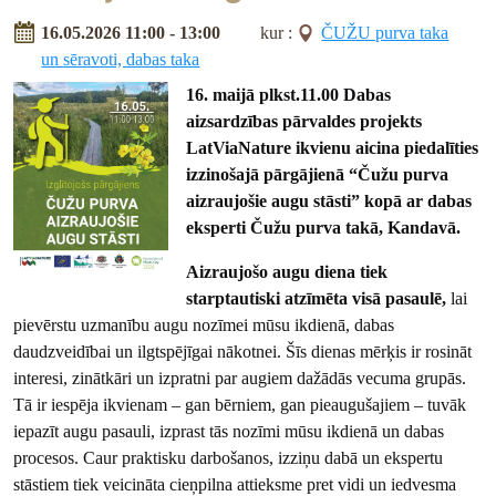
16.05.2026 11:00 - 13:00
kur :
ČUŽU purva taka
un sēravoti, dabas taka
16. maijā plkst.11.00 Dabas
aizsardzības pārvaldes projekts
LatViaNature ikvienu aicina piedalīties
izzinošajā pārgājienā “Čužu purva
aizraujošie augu stāsti” kopā ar dabas
eksperti Čužu purva takā, Kandavā.
Aizraujošo augu diena tiek
starptautiski atzīmēta visā pasaulē,
lai
pievērstu uzmanību augu nozīmei mūsu ikdienā, dabas
daudzveidībai un ilgtspējīgai nākotnei. Šīs dienas mērķis ir rosināt
interesi, zinātkāri un izpratni par augiem dažādās vecuma grupās.
Tā ir iespēja ikvienam – gan bērniem, gan pieaugušajiem – tuvāk
iepazīt augu pasauli, izprast tās nozīmi mūsu ikdienā un dabas
procesos. Caur praktisku darbošanos, izziņu dabā un ekspertu
stāstiem tiek veicināta cieņpilna attieksme pret vidi un iedvesma