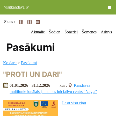
visitkandava.lv
Skats :
Aktuālie
Šodien
Šonedēļ
Šomēnes
Arhīvs
Pasākumi
Ko darīt
>
Pasākumi
"PROTI UN DARI"
01.01.2026 - 31.12.2026
kur :
Kandavas
multifunkcionālais jaunatnes iniciatīvu centrs "Nagla"
Lasīt visu ziņu