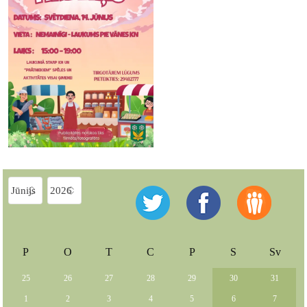
P
O
T
C
P
S
Sv
25
26
27
28
29
30
31
1
2
3
4
5
6
7