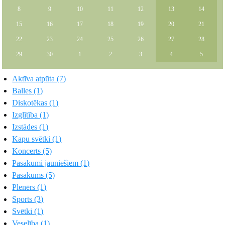
8
9
10
11
12
13
14
15
16
17
18
19
20
21
22
23
24
25
26
27
28
29
30
1
2
3
4
5
Aktīva atpūta (7)
Balles (1)
Diskotēkas (1)
Izglītība (1)
Izstādes (1)
Kapu svētki (1)
Koncerts (5)
Pasākumi jauniešiem (1)
Pasākums (5)
Plenērs (1)
Sports (3)
Svētki (1)
Veselība (1)