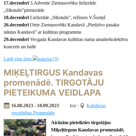
17.decembrī
3.Advente Ziemassvētku lielizrāde
„Sīkstulis”pirmizrāde
18.decembrī
Lielizrāde „Sīkstulis”, režisors V.Šoriņš
26.decembrī
Otrie Ziemassvētki Kandavā „Piedzīvo pasaku
stāstus Kandavā” ar kultūras programmu
29.decembrī
Vecgada Kandavas kultūras nama amatierkolektīvu
koncerts un balle
Lasīt visu ziņu
(3)
MIĶEĻTIRGUS Kandavas
promenādē. TIRGOTĀJU
PIETEIKUMA VEIDLAPA
16.08.2023 - 18.09.2023
kur :
Kandavas
vecpilsētas Promenāde
Aicinām pieteikties tirgotājus
Miķeļtirgum Kandavas promenādē,