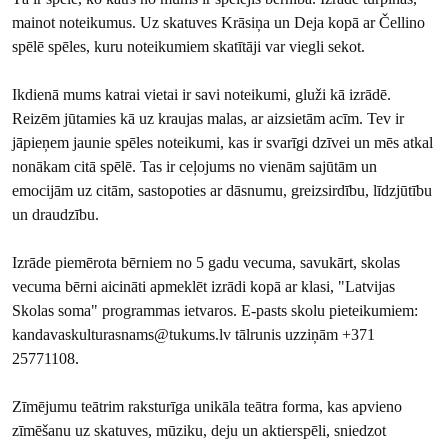
mainot noteikumus. Uz skatuves Krāsiņa un Deja kopā ar Čellino
spēlē spēles, kuru noteikumiem skatītāji var viegli sekot.
Ikdienā mums katrai vietai ir savi noteikumi, gluži kā izrādē.
Reizēm jūtamies kā uz kraujas malas, ar aizsietām acīm. Tev ir
jāpieņem jaunie spēles noteikumi, kas ir svarīgi dzīvei un mēs atkal
nonākam citā spēlē. Tas ir ceļojums no vienām sajūtām un
emocijām uz citām, sastopoties ar dāsnumu, greizsirdību, līdzjūtību
un draudzību.
Izrāde piemērota bērniem no 5 gadu vecuma, savukārt, skolas
vecuma bērni aicināti apmeklēt izrādi kopā ar klasi, "Latvijas
Skolas soma" programmas ietvaros. E-pasts skolu pieteikumiem:
kandavaskulturasnams@tukums.lv tālrunis uzziņām +371
25771108.
Zīmējumu teātrim raksturīga unikāla teātra forma, kas apvieno
zīmēšanu uz skatuves, mūziku, deju un aktierspēli, sniedzot