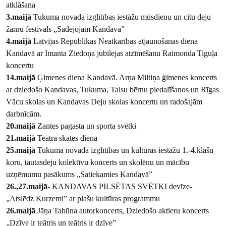
atklāšana
3.maijā
Tukuma novada izglītības iestāžu mūsdienu un citu deju
žanru festivāls „Sadejojam Kandavā”
4.maijā
Latvijas Republikas Neatkarības atjaunošanas diena
Kandavā ar Imanta Ziedoņa jubilejas atzīmēšanu Raimonda Tiguļa
koncertu
14.maijā
Ģimenes diena Kandavā. Arņa Miltiņa ģimenes koncerts
ar dziedošo Kandavas, Tukuma, Talsu bērnu piedalīšanos un Rīgas
Vācu skolas un Kandavas Deju skolas koncertu un radošajām
darbnīcām.
20.maijā
Zantes pagasta un sporta svētki
21.maijā
Teātra skates diena
25.maijā
Tukuma novada izglītības un kultūras iestāžu 1.-4.klašu
koru, tautasdeju kolektīvu koncerts un skolēnu un mācību
uzņēmumu pasākums „Satiekamies Kandavā”
26.,27.maijā
- KANDAVAS PILSĒTAS SVĒTKI devīze-
„Atslēdz Kurzemi” ar plašu kultūras programmu
26.maijā
Jāņa Tabūna autorkoncerts, Dziedošo aktieru koncerts
„Dzīve ir teātris un teātris ir dzīve”