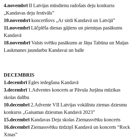
4.novembrī
II Latvijas mūsdienu radošais deju konkurss
„Kandavas deju festivāls”
10.novembrī
koncertšovs „Ar sirdi Kandavā un Latvijā”
11.novembrī
Lāčplēša dienas gājiens un piemiņas pasākums
Kandavā
18.novembrī
Valsts svētku pasākums ar Jāņa Tabūna un Maijas
Laukmanes jaundarbu Kandavai un balle
DECEMBRIS
1.decembrī
Egles iedegšana Kandavā
3.decembrī
1.Adventes koncerts ar Pāvula Jurjāna mūzikas
skolas dalību
10.decembrī
2.Advente VII Latvijas vokālistu ziemas dziesmu
konkurss „Gaisamas dziesmas Kandavā 2023”
15.decembrī
Kandavas Deju skolas Ziemassvētku koncerts
16.decembrī
Ziemassvētku tirdziņš Kandavā un koncerts “Rock
Xmas”