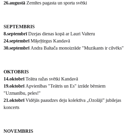
26.augustā
Zemītes pagasta un sporta svētki
SEPTEMBRIS
8.septembrī
Dzejas dienas kopā ar Lauri Valteru
24.septembrī
Miķeļtirgus Kandavā
30.septembrī
Andra Baltača monoizrāde "Muzikants ir cilvēks"
OKTOBRIS
14.oktobrī
Teātra ražas svētki Kandavā
19.oktobrī
Apvienības "Teātris un Es" izrāde bērniem
"Uzmanību, peles!"
21.oktobrī
Vidējās paaudzes deju kolektīva „Ozolāji” jubilejas
koncerts
NOVEMBRIS