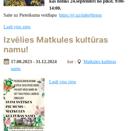
kas notiks 24.septembrī no plkst. 9:00-
14:00.
Saite uz Pieteikuma veidlapu
https://ej.uz/miķeļtirgus
Lasīt visu ziņu
Izvēlies Matkules kultūras
namu!
17.08.2023 - 31.12.2024
kur :
Matkules kultūras
nams
Lasīt visu ziņu