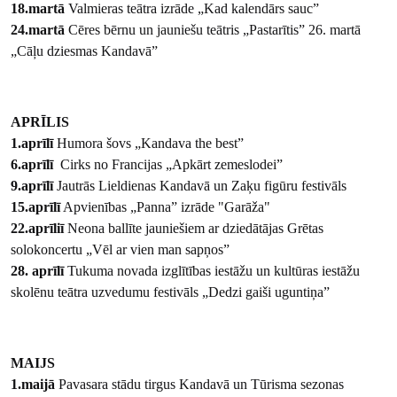
18.martā
Valmieras teātra izrāde „Kad kalendārs sauc”
24.martā
Cēres bērnu un jauniešu teātris „Pastarītis” 26. martā
„Cāļu dziesmas Kandavā”
APRĪLIS
1.aprīlī
Humora šovs „Kandava the best”
6.aprīlī
Cirks no Francijas „Apkārt zemeslodei”
9.aprīlī
Jautrās Lieldienas Kandavā un Zaķu figūru festivāls
15.aprīlī
Apvienības „Panna” izrāde "Garāža"
22.aprīliī
Neona ballīte jauniešiem ar dziedātājas Grētas
solokoncertu „Vēl ar vien man sapņos”
28. aprīlī
Tukuma novada izglītības iestāžu un kultūras iestāžu
skolēnu teātra uzvedumu festivāls „Dedzi gaiši uguntiņa”
MAIJS
1.maijā
Pavasara stādu tirgus Kandavā un Tūrisma sezonas