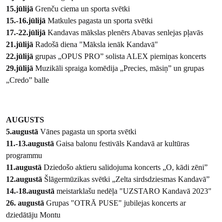
15.jūlijā
Grenču ciema un sporta svētki
15.-16.jūlijā
Matkules pagasta un sporta svētki
17.-22.jūlijā
Kandavas mākslas plenērs Abavas senlejas pļavās
21.jūlijā
Radošā diena "Māksla ienāk Kandavā"
22.jūlijā
grupas „OPUS PRO” solista ALEX piemiņas koncerts
29.jūlijā
Muzikāli spraiga komēdija „Precies, māsiņ” un grupas
„Credo” balle
AUGUSTS
5.augustā
Vānes pagasta un sporta svētki
11.-13.augustā
Gaisa balonu festivāls Kandavā ar kultūras
programmu
11.augustā
Dziedošo aktieru salidojuma koncerts „O, kādi zēni”
12.augustā
Šlāgermūzikas svētki „Zelta sirdsdziesmas Kandavā”
14.-18.augustā
meistarklašu nedēļa "UZSTARO Kandavā 2023"
26. augustā
Grupas "OTRĀ PUSE" jubilejas koncerts ar
dziedātāju Montu