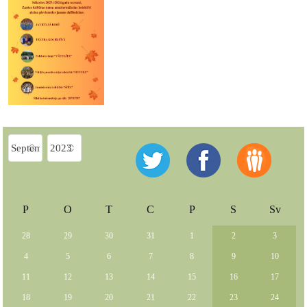
P
O
T
C
P
S
Sv
28
29
30
31
1
2
3
4
5
6
7
8
9
10
11
12
13
14
15
16
17
18
19
20
21
22
23
24