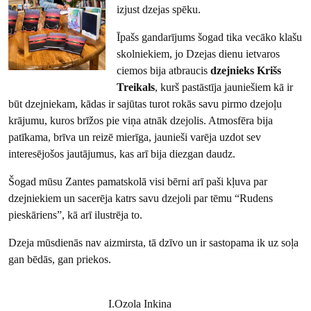
izjust dzejas spēku.
Īpašs gandarījums šogad tika vecāko klašu
skolniekiem, jo Dzejas dienu ietvaros
ciemos bija atbraucis
dzejnieks Krišs
Treikals
, kurš pastāstīja jauniešiem kā ir
būt dzejniekam, kādas ir sajūtas turot rokās savu pirmo dzejoļu
krājumu, kuros brīžos pie viņa atnāk dzejolis. Atmosfēra bija
patīkama, brīva un reizē mierīga, jaunieši varēja uzdot sev
interesējošos jautājumus, kas arī bija diezgan daudz.
Šogad mūsu Zantes pamatskolā visi bērni arī paši kļuva par
dzejniekiem un sacerēja katrs savu dzejoli par tēmu “Rudens
pieskāriens”, kā arī ilustrēja to.
Dzeja mūsdienās nav aizmirsta, tā dzīvo un ir sastopama ik uz soļa
gan bēdās, gan priekos.
I.Ozola Inkina