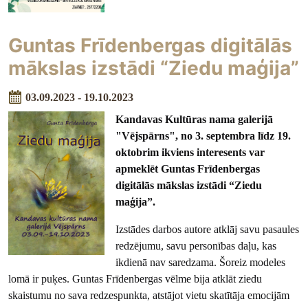
Guntas Frīdenbergas digitālās
mākslas izstādi “Ziedu maģija”
03.09.2023 - 19.10.2023
Kandavas Kultūras nama galerijā
"Vējspārns", no 3. septembra līdz 19.
oktobrim ikviens interesents var
apmeklēt Guntas Frīdenbergas
digitālās mākslas izstādi “Ziedu
maģija”.
Izstādes darbos autore atklāj savu pasaules
redzējumu, savu personības daļu, kas
ikdienā nav saredzama. Šoreiz modeles
lomā ir puķes. Guntas Frīdenbergas vēlme bija atklāt ziedu
skaistumu no sava redzespunkta, atstājot vietu skatītāja emocijām