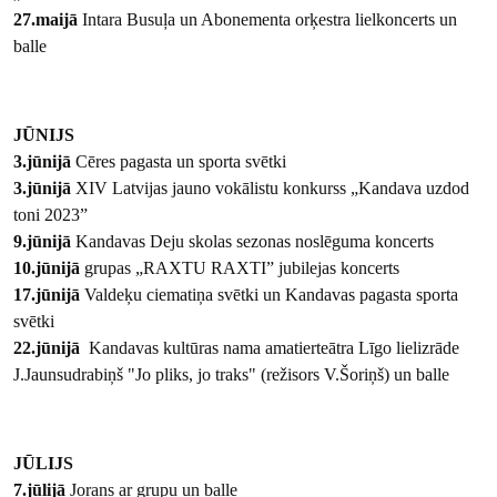
27.maijā
Intara Busuļa un Abonementa orķestra lielkoncerts un
balle
JŪNIJS
3.jūnijā
Cēres pagasta un sporta svētki
3.jūnijā
XIV Latvijas jauno vokālistu konkurss „Kandava uzdod
toni 2023”
9.jūnijā
Kandavas Deju skolas sezonas noslēguma koncerts
10.jūnijā
grupas „RAXTU RAXTI” jubilejas koncerts
17.jūnijā
Valdeķu ciematiņa svētki un Kandavas pagasta sporta
svētki
22.jūnijā
Kandavas kultūras nama amatierteātra Līgo lielizrāde
J.Jaunsudrabiņš "Jo pliks, jo traks" (režisors V.Šoriņš) un balle
JŪLIJS
7.jūlijā
Jorans ar grupu un balle