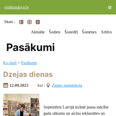
visitkandava.lv
Skats :
Aktuālie
Šodien
Šonedēļ
Šomēnes
Arhīvs
Pasākumi
Ko darīt
>
Pasākumi
Dzejas dienas
12.09.2023
kur :
Zantes pamatskola
Septembris Latvijā iezīmē jauna mācību
gada sākumu un aicina ieklausīties un