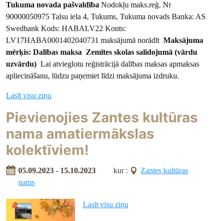
Tukuma novada pašvaldība
Nodokļu maks.reģ. Nr
90000050975 Talsu iela 4, Tukums, Tukuma novads Banka: AS
Swedbank Kods: HABALV22 Konts:
LV17HABA0001402040731 maksājumā norādīt
Maksājuma
mērķis: Dalības maksa Zemītes skolas salidojumā (vārdu
uzvārdu)
Lai atvieglotu reģistrācijā dalības maksas apmaksas
apliecināšanu, lūdzu paņemiet līdzi maksājuma izdruku.
Lasīt visu ziņu
Pievienojies Zantes kultūras
nama amatiermākslas
kolektīviem!
05.09.2023 - 15.10.2023
kur :
Zantes kultūras
nams
Lasīt visu ziņu