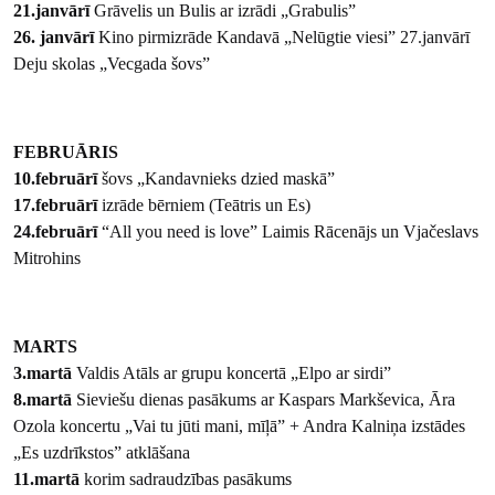
21.janvārī
Grāvelis un Bulis ar izrādi „Grabulis”
26. janvārī
Kino pirmizrāde Kandavā „Nelūgtie viesi” 27.janvārī
Deju skolas „Vecgada šovs”
FEBRUĀRIS
10.februārī
šovs „Kandavnieks dzied maskā”
17.februārī
izrāde bērniem (Teātris un Es)
24.februārī
“All you need is love” Laimis Rācenājs un Vjačeslavs
Mitrohins
MARTS
3.martā
Valdis Atāls ar grupu koncertā „Elpo ar sirdi”
8.martā
Sieviešu dienas pasākums ar Kaspars Markševica, Āra
Ozola koncertu „Vai tu jūti mani, mīļā” + Andra Kalniņa izstādes
„Es uzdrīkstos” atklāšana
11.martā
korim sadraudzības pasākums