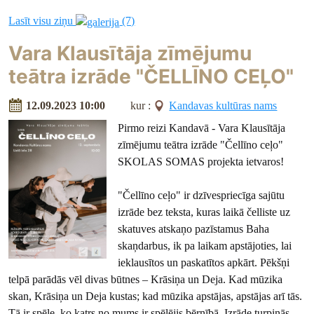
Lasīt visu ziņu
(7)
Vara Klausītāja zīmējumu
teātra izrāde "ČELLĪNO CEĻO"
12.09.2023 10:00
kur :
Kandavas kultūras nams
Pirmo reizi Kandavā - Vara Klausītāja
zīmējumu teātra izrāde "Čellīno ceļo"
SKOLAS SOMAS projekta ietvaros!
"Čellīno ceļo" ir dzīvespriecīga sajūtu
izrāde bez teksta, kuras laikā čelliste uz
skatuves atskaņo pazīstamus Baha
skaņdarbus, ik pa laikam apstājoties, lai
ieklausītos un paskatītos apkārt. Pēkšņi
telpā parādās vēl divas būtnes – Krāsiņa un Deja. Kad mūzika
skan, Krāsiņa un Deja kustas; kad mūzika apstājas, apstājas arī tās.
Tā ir spēle, ko katrs no mums ir spēlējis bērnībā. Izrāde turpinās,