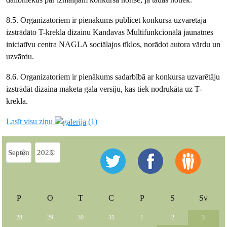
8.5. Organizatoriem ir pienākums publicēt konkursa uzvarētāja
izstrādāto T-krekla dizainu Kandavas Multifunkcionālā jaunatnes
iniciatīvu centra NAGLA sociālajos tīklos, norādot autora vārdu un
uzvārdu.
8.6. Organizatoriem ir pienākums sadarbībā ar konkursa uzvarētāju
izstrādāt dizaina maketa gala versiju, kas tiek nodrukāta uz T-
krekla.
Lasīt visu ziņu
(1)
P
O
T
C
P
S
Sv
28
29
30
31
1
2
3