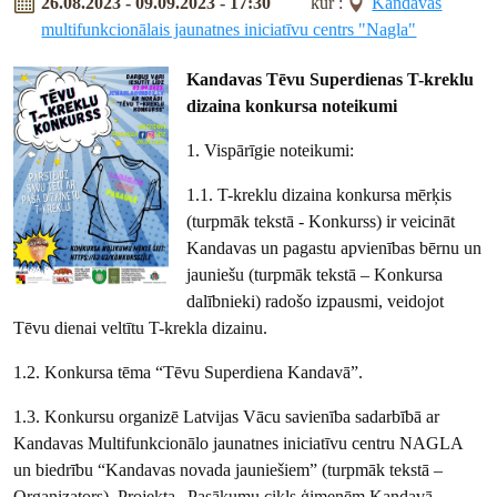
26.08.2023 - 09.09.2023 - 17:30
kur :
Kandavas
multifunkcionālais jaunatnes iniciatīvu centrs "Nagla"
Kandavas Tēvu Superdienas T-kreklu
dizaina konkursa noteikumi
1. Vispārīgie noteikumi:
1.1. T-kreklu dizaina konkursa mērķis
(turpmāk tekstā - Konkurss) ir veicināt
Kandavas un pagastu apvienības bērnu un
jauniešu (turpmāk tekstā – Konkursa
dalībnieki) radošo izpausmi, veidojot
Tēvu dienai veltītu T-krekla dizainu.
1.2. Konkursa tēma “Tēvu Superdiena Kandavā”.
1.3. Konkursu organizē Latvijas Vācu savienība sadarbībā ar
Kandavas Multifunkcionālo jaunatnes iniciatīvu centru NAGLA
un biedrību “Kandavas novada jauniešiem” (turpmāk tekstā –
Organizators). Projekta „Pasākumu cikls ģimenēm Kandavā