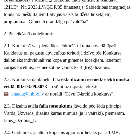
„ZĪLE” Nr. 2023.LV/ĢDP/35 finansētājs: Sabiedrības integrācijas
fonds no piešķirtajiem Latvijas valsts budžeta līdzekļiem,
programma "Ģimenei draudzīga pašvaldība".
2. Pieteikšanās noteikumi:
2.1. Konkursā var piedalīties jebkurš Tukuma novadā, īpaši
Kandavas un pagastu apvienības teritorijā dzīvojošs Konkursa
dalībnieks individuāli vai kopā ar ģimenes locekļiem, izņemot
žūrijas locekļus, iesniedzot ne vairāk kā 3 (trīs) dizainus.
2.2. Konkursa dalībnieki
T-krekla dizainu iesniedz elektroniskā
veidā, līdz 03.09.3023
. to sūtot uz e-pasta adresi:
jcnagla@inbox.lv
ar norādi “Tēvu T-kreklu konkurss”.
2.3. Dizaina attēla
faila nosaukums
jāveido pēc šāda principa:
Vārds_Uzvārds_dizaina kārtas numurs (ja ir vairāki), piemēram,
Janis_Ozolins_1.
2.4. Gadījumā, ja attēlu kopējais apjoms ir lielāks par 20 MB,