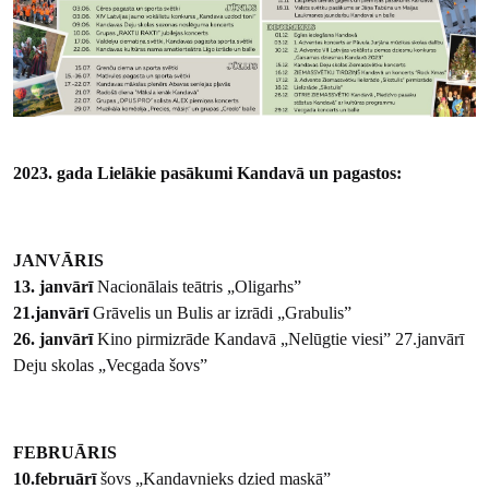
2023. gada Lielākie pasākumi Kandavā un pagastos:
JANVĀRIS
13. janvārī
Nacionālais teātris „Oligarhs”
21.janvārī
Grāvelis un Bulis ar izrādi „Grabulis”
26. janvārī
Kino pirmizrāde Kandavā „Nelūgtie viesi” 27.janvārī
Deju skolas „Vecgada šovs”
FEBRUĀRIS
10.februārī
šovs „Kandavnieks dzied maskā”