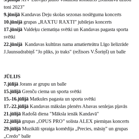
toni 2023”
9.jūnijā
Kandavas Deju skolas sezonas noslēguma koncerts
10.jūnijā
grupas „RAXTU RAXTI” jubilejas koncerts
17.jūnijā
Valdeķu ciematiņa svētki un Kandavas pagasta sporta
svētki
22.jūnijā
Kandavas kultūras nama amatierteātra Līgo lielizrāde
J.Jaunsudrabiņš "Jo pliks, jo traks" (režisors V.Šoriņš) un balle
JŪLIJS
7.jūlijā
Jorans ar grupu un balle
15.jūlijā
Grenču ciema un sporta svētki
15.-16.jūlijā
Matkules pagasta un sporta svētki
17.-22.jūlijā
Kandavas mākslas plenērs Abavas senlejas pļavās
21.jūlijā
Radošā diena "Māksla ienāk Kandavā"
22.jūlijā
grupas „OPUS PRO” solista ALEX piemiņas koncerts
29.jūlijā
Muzikāli spraiga komēdija „Precies, māsiņ” un grupas
„Credo” balle