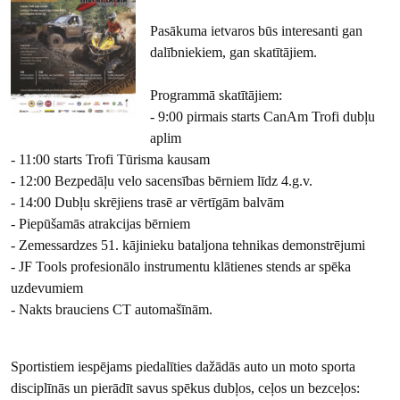
Pasākuma ietvaros būs interesanti gan
dalībniekiem, gan skatītājiem.
Programmā skatītājiem:
- 9:00 pirmais starts CanAm Trofi dubļu
aplim
- 11:00 starts Trofi Tūrisma kausam
- 12:00 Bezpedāļu velo sacensības bērniem līdz 4.g.v.
- 14:00 Dubļu skrējiens trasē ar vērtīgām balvām
- Piepūšamās atrakcijas bērniem
- Zemessardzes 51. kājinieku bataljona tehnikas demonstrējumi
- JF Tools profesionālo instrumentu klātienes stends ar spēka
uzdevumiem
- Nakts brauciens CT automašīnām.
Sportistiem iespējams piedalīties dažādās auto un moto sporta
disciplīnās un pierādīt savus spēkus dubļos, ceļos un bezceļos: