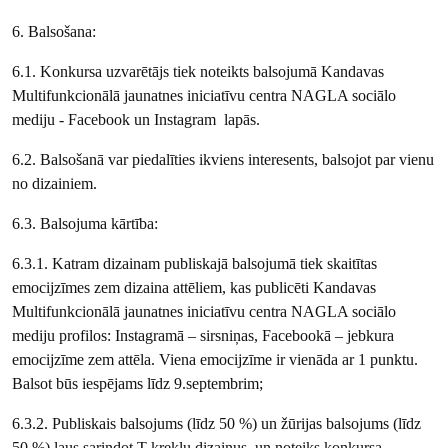
6. Balsošana:
6.1. Konkursa uzvarētājs tiek noteikts balsojumā Kandavas
Multifunkcionālā jaunatnes iniciatīvu centra NAGLA sociālo
mediju - Facebook un Instagram lapās.
6.2. Balsošanā var piedalīties ikviens interesents, balsojot par vienu
no dizainiem.
6.3. Balsojuma kārtība:
6.3.1. Katram dizainam publiskajā balsojumā tiek skaitītas
emocijzīmes zem dizaina attēliem, kas publicēti Kandavas
Multifunkcionālā jaunatnes iniciatīvu centra NAGLA sociālo
mediju profilos: Instagramā – sirsniņas, Facebookā – jebkura
emocijzīme zem attēla. Viena emocijzīme ir vienāda ar 1 punktu.
Balsot būs iespējams līdz 9.septembrim;
6.3.2. Publiskais balsojums (līdz 50 %) un žūrijas balsojums (līdz
50 %) ļaus sarindot T-kreklu dizainus un noteiks konkursa