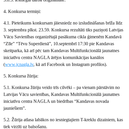
4. Konkursa termiņi:
4.1. Pieteikums konkursam jāiesniedz no izsludināšanas brīža līdz
3. septembra plkst. 23.59. Konkursa rezultāti tiks paziņoti Latvijas
Vācu Savienības organizētajā pasākuma cikla ģimenēm Kandavā
“Zīle” “Tēvu Superdienā”, 10.septembrī 17:30 pie Kandavas
skeitparka, kā arī pēc tam Kandavas Multifunkcionālā jaunatnes
iniciatīvu centra NAGLA ārējos komunikācijas kanālos
(
www.jcnagla.lv
, kā arī Facebook un Instagram profilos).
5. Konkursa žūrija:
5.1. Konkursa žūriju veido trīs cilvēki – pa vienam pārstāvim no
Latvijas Vācu savienības, Kandavas Multifunkcionālā jaunatnes
iniciatīvu centra NAGLA un biedrības “Kandavas novada
jauniešiem”.
5.2. Žūrija atlasa labākos no iesniegtajiem T-kreklu dizainiem, kas
tiek virzīti uz balsošanu.