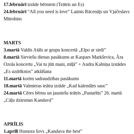
17.februārī
izrāde bērniem (Teātris un Es)
24.februārī
“All you need is love” Laimis Rācenājs un Vjačeslavs
Mitrohins
MARTS
3.martā
Valdis Atāls ar grupu koncertā „Elpo ar sirdi”
8.martā
Sieviešu dienas pasākums ar Kaspars Markševica, Āra
Ozola koncertu „Vai tu jūti mani, mīļā” + Andra Kalniņa izstādes
„Es uzdrīkstos” atklāšana
11.martā
korim sadraudzības pasākums
18.martā
Valmieras teātra izrāde „Kad kalendārs sauc”
24.martā
Cēres bērnu un jauniešu teātris „Pastarītis” 26. martā
„Cāļu dziesmas Kandavā”
APRĪLIS
1.aprīlī
Humora šovs „Kandava the best”