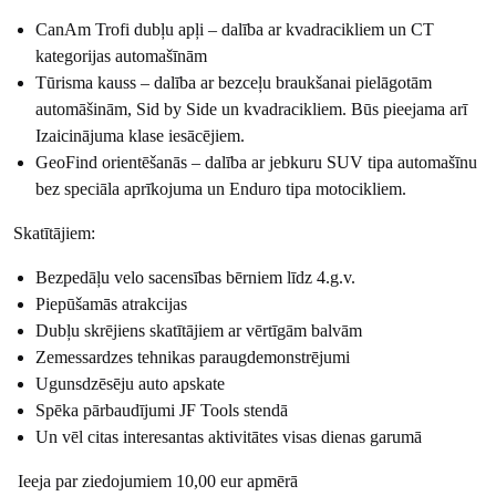
CanAm Trofi dubļu apļi – dalība ar kvadracikliem un CT
kategorijas automašīnām
Tūrisma kauss – dalība ar bezceļu braukšanai pielāgotām
automāšinām, Sid by Side un kvadracikliem. Būs pieejama arī
Izaicinājuma klase iesācējiem.
GeoFind orientēšanās – dalība ar jebkuru SUV tipa automašīnu
bez speciāla aprīkojuma un Enduro tipa motocikliem.
Skatītājiem:
Bezpedāļu velo sacensības bērniem līdz 4.g.v.
Piepūšamās atrakcijas
Dubļu skrējiens skatītājiem ar vērtīgām balvām
Zemessardzes tehnikas paraugdemonstrējumi
Ugunsdzēsēju auto apskate
Spēka pārbaudījumi JF Tools stendā
Un vēl citas interesantas aktivitātes visas dienas garumā
Ieeja par ziedojumiem 10,00 eur apmērā