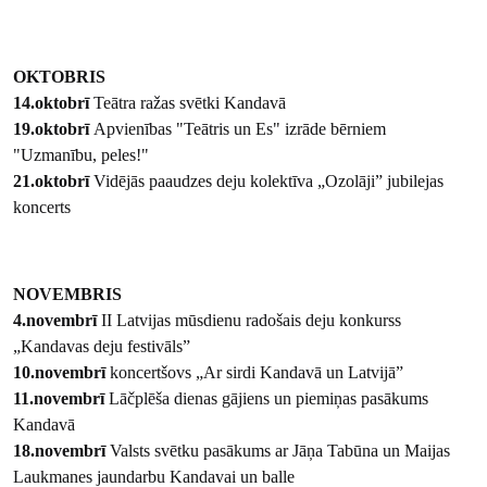
OKTOBRIS
14.oktobrī
Teātra ražas svētki Kandavā
19.oktobrī
Apvienības "Teātris un Es" izrāde bērniem
"Uzmanību, peles!"
21.oktobrī
Vidējās paaudzes deju kolektīva „Ozolāji” jubilejas
koncerts
NOVEMBRIS
4.novembrī
II Latvijas mūsdienu radošais deju konkurss
„Kandavas deju festivāls”
10.novembrī
koncertšovs „Ar sirdi Kandavā un Latvijā”
11.novembrī
Lāčplēša dienas gājiens un piemiņas pasākums
Kandavā
18.novembrī
Valsts svētku pasākums ar Jāņa Tabūna un Maijas
Laukmanes jaundarbu Kandavai un balle