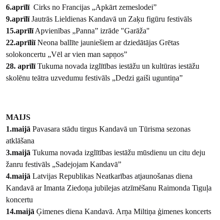
6.aprīlī
Cirks no Francijas „Apkārt zemeslodei”
9.aprīlī
Jautrās Lieldienas Kandavā un Zaķu figūru festivāls
15.aprīlī
Apvienības „Panna” izrāde "Garāža"
22.aprīliī
Neona ballīte jauniešiem ar dziedātājas Grētas
solokoncertu „Vēl ar vien man sapņos”
28. aprīlī
Tukuma novada izglītības iestāžu un kultūras iestāžu
skolēnu teātra uzvedumu festivāls „Dedzi gaiši uguntiņa”
MAIJS
1.maijā
Pavasara stādu tirgus Kandavā un Tūrisma sezonas
atklāšana
3.maijā
Tukuma novada izglītības iestāžu mūsdienu un citu deju
žanru festivāls „Sadejojam Kandavā”
4.maijā
Latvijas Republikas Neatkarības atjaunošanas diena
Kandavā ar Imanta Ziedoņa jubilejas atzīmēšanu Raimonda Tiguļa
koncertu
14.maijā
Ģimenes diena Kandavā. Arņa Miltiņa ģimenes koncerts