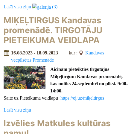
Lasīt visu ziņu
(3)
MIĶEĻTIRGUS Kandavas
promenādē. TIRGOTĀJU
PIETEIKUMA VEIDLAPA
16.08.2023 - 18.09.2023
kur :
Kandavas
vecpilsētas Promenāde
Aicinām pieteikties tirgotājus
Miķeļtirgum Kandavas promenādē,
kas notiks 24.septembrī no plkst. 9:00-
14:00.
Saite uz Pieteikuma veidlapu
https://ej.uz/miķeļtirgus
Lasīt visu ziņu
Izvēlies Matkules kultūras
namu!