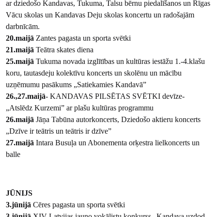
ar dziedošo Kandavas, Tukuma, Talsu bērnu piedalīšanos un Rīgas
Vācu skolas un Kandavas Deju skolas koncertu un radošajām
darbnīcām.
20.maijā
Zantes pagasta un sporta svētki
21.maijā
Teātra skates diena
25.maijā
Tukuma novada izglītības un kultūras iestāžu 1.-4.klašu
koru, tautasdeju kolektīvu koncerts un skolēnu un mācību
uzņēmumu pasākums „Satiekamies Kandavā”
26.,27.maijā
- KANDAVAS PILSĒTAS SVĒTKI devīze-
„Atslēdz Kurzemi” ar plašu kultūras programmu
26.maijā
Jāņa Tabūna autorkoncerts, Dziedošo aktieru koncerts
„Dzīve ir teātris un teātris ir dzīve”
27.maijā
Intara Busuļa un Abonementa orķestra lielkoncerts un
balle
JŪNIJS
3.jūnijā
Cēres pagasta un sporta svētki
3.jūnijā
XIV Latvijas jauno vokālistu konkurss „Kandava uzdod