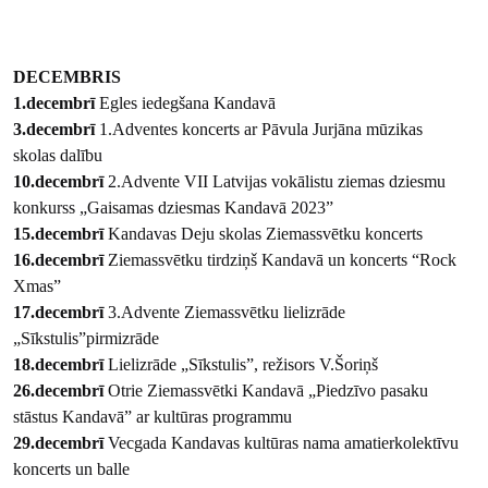
DECEMBRIS
1.decembrī
Egles iedegšana Kandavā
3.decembrī
1.Adventes koncerts ar Pāvula Jurjāna mūzikas
skolas dalību
10.decembrī
2.Advente VII Latvijas vokālistu ziemas dziesmu
konkurss „Gaisamas dziesmas Kandavā 2023”
15.decembrī
Kandavas Deju skolas Ziemassvētku koncerts
16.decembrī
Ziemassvētku tirdziņš Kandavā un koncerts “Rock
Xmas”
17.decembrī
3.Advente Ziemassvētku lielizrāde
„Sīkstulis”pirmizrāde
18.decembrī
Lielizrāde „Sīkstulis”, režisors V.Šoriņš
26.decembrī
Otrie Ziemassvētki Kandavā „Piedzīvo pasaku
stāstus Kandavā” ar kultūras programmu
29.decembrī
Vecgada Kandavas kultūras nama amatierkolektīvu
koncerts un balle