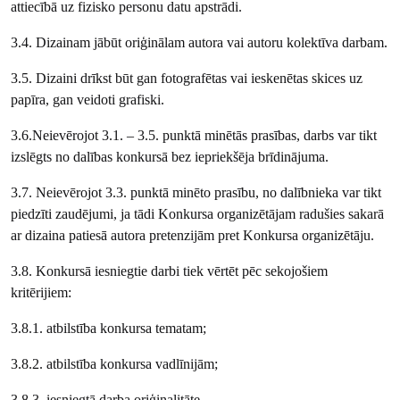
attiecībā uz fizisko personu datu apstrādi.
3.4. Dizainam jābūt oriģinālam autora vai autoru kolektīva darbam.
3.5. Dizaini drīkst būt gan fotografētas vai ieskenētas skices uz
papīra, gan veidoti grafiski.
3.6.Neievērojot 3.1. – 3.5. punktā minētās prasības, darbs var tikt
izslēgts no dalības konkursā bez iepriekšēja brīdinājuma.
3.7. Neievērojot 3.3. punktā minēto prasību, no dalībnieka var tikt
piedzīti zaudējumi, ja tādi Konkursa organizētājam radušies sakarā
ar dizaina patiesā autora pretenzijām pret Konkursa organizētāju.
3.8. Konkursā iesniegtie darbi tiek vērtēt pēc sekojošiem
kritērijiem:
3.8.1. atbilstība konkursa tematam;
3.8.2. atbilstība konkursa vadlīnijām;
3.8.3. iesniegtā darba oriģinalitāte.