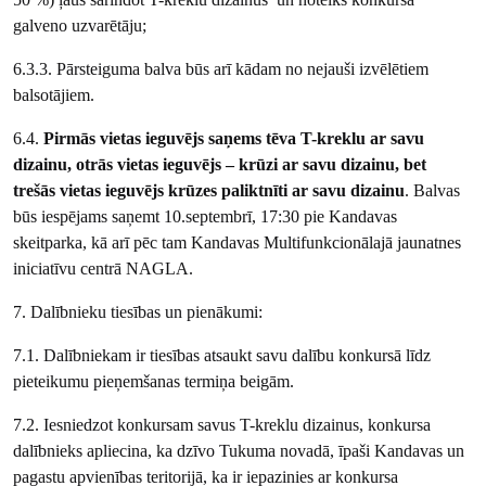
galveno uzvarētāju;
6.3.3. Pārsteiguma balva būs arī kādam no nejauši izvēlētiem
balsotājiem.
6.4.
Pirmās vietas ieguvējs saņems tēva T-kreklu ar savu
dizainu, otrās vietas ieguvējs – krūzi ar savu dizainu, bet
trešās vietas ieguvējs krūzes paliktnīti ar savu dizainu
. Balvas
būs iespējams saņemt 10.septembrī, 17:30 pie Kandavas
skeitparka, kā arī pēc tam Kandavas Multifunkcionālajā jaunatnes
iniciatīvu centrā NAGLA.
7. Dalībnieku tiesības un pienākumi:
7.1. Dalībniekam ir tiesības atsaukt savu dalību konkursā līdz
pieteikumu pieņemšanas termiņa beigām.
7.2. Iesniedzot konkursam savus T-kreklu dizainus, konkursa
dalībnieks apliecina, ka dzīvo Tukuma novadā, īpaši Kandavas un
pagastu apvienības teritorijā, ka ir iepazinies ar konkursa