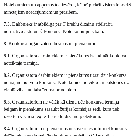
Noteikumiem un apņemas tos ievērot, kā arī piekrīt visiem iepriekš
minētajiem nosacījumiem un prasībām.
7.3. Dalībnieks ir atbildīgs par T-kreklu dizainu atbilstību
normatīvo aktu un šī konkursa Noteikumu prasībām.
8. Konkursa organizatoru tiesības un pienākumi:
8.1. Organizatora darbiniekiem ir pienākums izsludināt konkursu
noteiktajā termiņā.
8.2. Organizatora darbiniekiem ir pienākums uzraudzīt konkursa
norisi, ņemot vērā konkursa Noteikumos noteikto un balstoties uz
vienlīdzības un taisnīguma principiem.
8.3. Organizatoriem ne vēlāk kā dienu pēc konkursa termiņa
beigām ir pienākums sasaukt žūrijas komisijas sēdi, kurā tiek
izvērtēti visi iesniegtie T-kreklu dizainu pieteikumi.
8.4. Organizatoriem ir pienākums nekavējoties informēt konkursa
dalībniekus par izmaiņām konkursa norisē, ja tādas notiek.