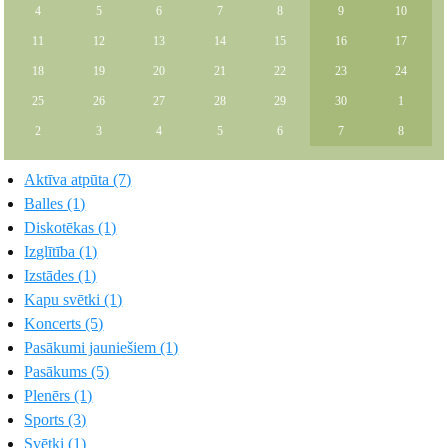
4
5
6
7
8
9
10
11
12
13
14
15
16
17
18
19
20
21
22
23
24
25
26
27
28
29
30
1
2
3
4
5
6
7
8
Aktīva atpūta (7)
Balles (1)
Diskotēkas (1)
Izglītība (1)
Izstādes (1)
Kapu svētki (1)
Koncerts (5)
Pasākumi jauniešiem (1)
Pasākums (5)
Plenērs (1)
Sports (3)
Svētki (1)