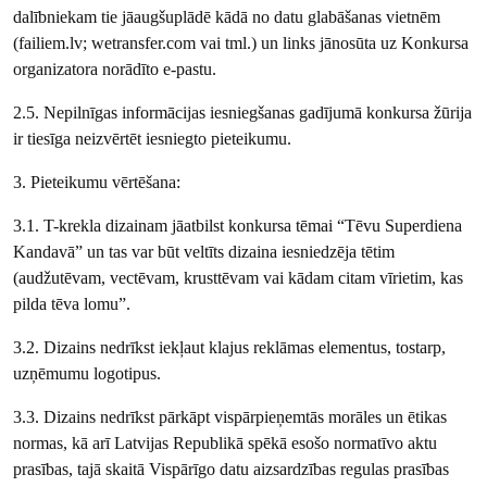
dalībniekam tie jāaugšuplādē kādā no datu glabāšanas vietnēm
(failiem.lv; wetransfer.com vai tml.) un links jānosūta uz Konkursa
organizatora norādīto e-pastu.
2.5. Nepilnīgas informācijas iesniegšanas gadījumā konkursa žūrija
ir tiesīga neizvērtēt iesniegto pieteikumu.
3. Pieteikumu vērtēšana:
3.1. T-krekla dizainam jāatbilst konkursa tēmai “Tēvu Superdiena
Kandavā” un tas var būt veltīts dizaina iesniedzēja tētim
(audžutēvam, vectēvam, krusttēvam vai kādam citam vīrietim, kas
pilda tēva lomu”.
3.2. Dizains nedrīkst iekļaut klajus reklāmas elementus, tostarp,
uzņēmumu logotipus.
3.3. Dizains nedrīkst pārkāpt vispārpieņemtās morāles un ētikas
normas, kā arī Latvijas Republikā spēkā esošo normatīvo aktu
prasības, tajā skaitā Vispārīgo datu aizsardzības regulas prasības