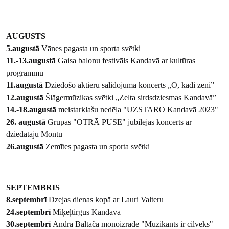
AUGUSTS
5.augustā
Vānes pagasta un sporta svētki
11.-13.augustā
Gaisa balonu festivāls Kandavā ar kultūras
programmu
11.augustā
Dziedošo aktieru salidojuma koncerts „O, kādi zēni”
12.augustā
Šlāgermūzikas svētki „Zelta sirdsdziesmas Kandavā”
14.-18.augustā
meistarklašu nedēļa "UZSTARO Kandavā 2023"
26. augustā
Grupas "OTRĀ PUSE" jubilejas koncerts ar
dziedātāju Montu
26.augustā
Zemītes pagasta un sporta svētki
SEPTEMBRIS
8.septembrī
Dzejas dienas kopā ar Lauri Valteru
24.septembrī
Miķeļtirgus Kandavā
30.septembrī
Andra Baltača monoizrāde "Muzikants ir cilvēks"