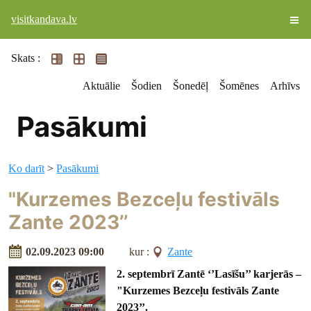
visitkandava.lv
Skats :
Aktuālie
Šodien
Šonedēļ
Šomēnes
Arhīvs
Pasākumi
Ko darīt
>
Pasākumi
"Kurzemes Bezceļu festivāls
Zante 2023’’
02.09.2023 09:00
kur :
Zante
2. septembrī Zantē ‘’Lasīšu’’ karjerās –
"Kurzemes Bezceļu festivāls Zante
2023’’.